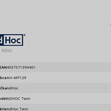
AdHoc
EAN
4037571394401
obce
AH-MP129
ačka
AdHoc
del
ADHOC Twin
érie
AdHoc Twin