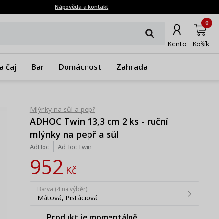
Nápověda a kontakt
0
Konto
Košík
a čaj
Bar
Domácnost
Zahrada
Mlýnky na sůl a pepř
ADHOC Twin 13,3 cm 2 ks - ruční
mlýnky na pepř a sůl
AdHoc
AdHoc Twin
952
Kč
Barva (4 na výběr)
Mátová, Pistáciová
Produkt je momentálně