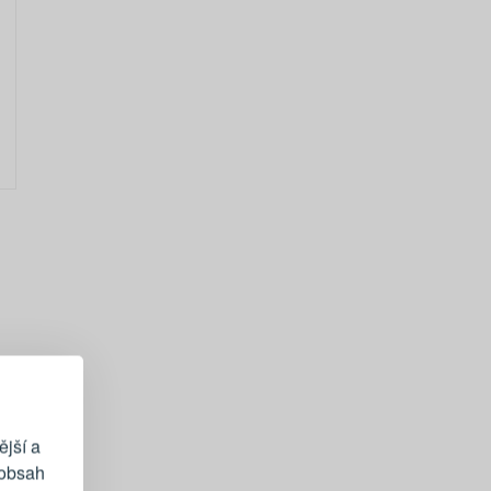
EGISTRACE
vému účtu
ější a
 obsah