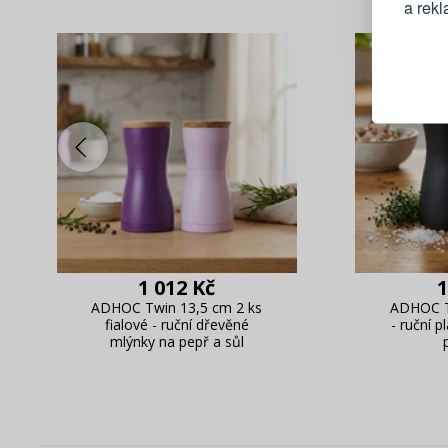
a rek
Blesko
Sledov
Rychlá
Živý n
1 012 Kč
1
ADHOC Twin 13,5 cm 2 ks
ADHOC T
fialové - ruční dřevěné
- ruční 
mlýnky na pepř a sůl