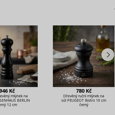
946 Kč
780 Kč
řevěný mlýnek na
Dřevěný ruční mlýnek na
SSENHAUS BERLIN
sůl PEUGEOT Bistro 10 cm
erný 12 cm
černý