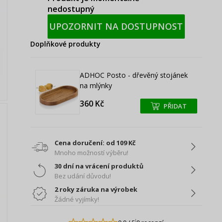
nedostupný
UPOZORNIT NA DOSTUPNOST
Doplňkové produkty
ADHOC Posto - dřevěný stojánek
na mlýnky
360 Kč
PŘIDAT
+
+
Cena doručení: od 109 Kč
Mnoho možností výběru!
30 dní na vrácení produktů
Bez udání důvodu!
2 roky záruka na výrobek
Žádné vyjímky!