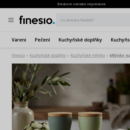
Bleskové odeslání objednávek
Co dneska hledáš?
Vareni
Pečení
Kuchyňské doplňky
Kuchyňs
Finesio
Kuchyňské doplňky
Kuchyňské mlýnky
Mlýnky na
»
»
»