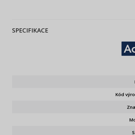
SPECIFIKACE
Kód výr
Zn
Mo
S