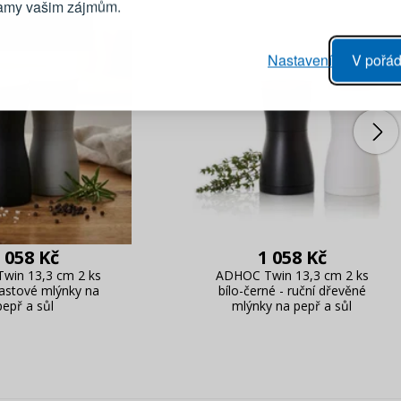
lamy vašim zájmům.
Heslo
vý proces objednávky
Nastavení
V pořád
ání realizace objednávek
PŘIHLÁSIT 
 editace údajů
áhled na změny v objednávce
Připomenutí he
 058 Kč
1 058 Kč
win 13,3 cm 2 ks
ADHOC Twin 13,3 cm 2 ks
plastové mlýnky na
bílo-černé - ruční dřevěné
pepř a sůl
mlýnky na pepř a sůl