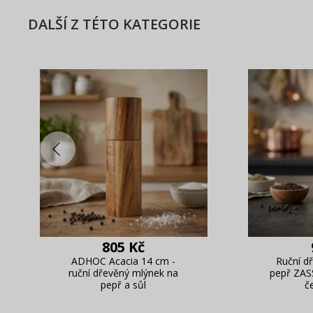
DALŠÍ Z TÉTO KATEGORIE
805 Kč
ADHOC Acacia 14 cm -
Ruční d
ruční dřevěný mlýnek na
pepř ZA
pepř a sůl
č