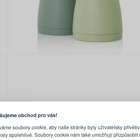
PŘIHLÁŠENÍ
R
je důvod, proč se vyplatí
vytvořit účet
Přihlaste se ke s
šujeme obchod pro vás!
áme soubory cookie, aby naše stránky byly uživatelsky přívětiv
Emailová adresa
valy spolehlivě. Soubory cookie nám také umožňují přizpůsobit