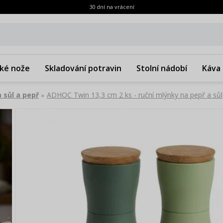
30 dní na vrácení
ké nože
Skladování potravin
Stolní nádobí
Káva 
 sůl a pepř
ADHOC Twin 13,3 cm 2 ks - ruční mlýnky na pepř a sůl
»