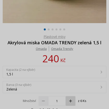
Plastové mísy
Akrylová miska OMADA TRENDY zelená 1,5 l
Omada
Omada Trendy
240
Kč
Kapacita (2 na výběr)
1,5 l
Barva (3 na výběr)
Zelená
Množství
z 6 Ks