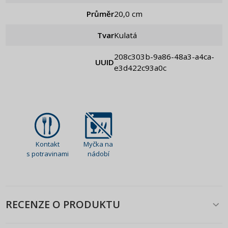
Průměr
20,0 cm
Tvar
Kulatá
208c303b-9a86-48a3-a4ca-
UUID
e3d422c93a0c
Kontakt
Myčka na
s potravinami
nádobí
RECENZE O PRODUKTU