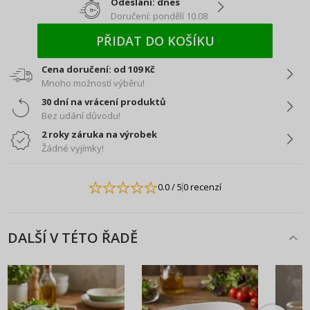
Odeslání: dnes
Doručení: pondělí 10.08
PŘIDAT DO KOŠÍKU
Cena doručení: od 109 Kč
Mnoho možností výběru!
30 dní na vrácení produktů
Bez udání důvodu!
2 roky záruka na výrobek
Žádné vyjímky!
0.0
/ 5
0 recenzí
DALŠÍ V TÉTO ŘADĚ