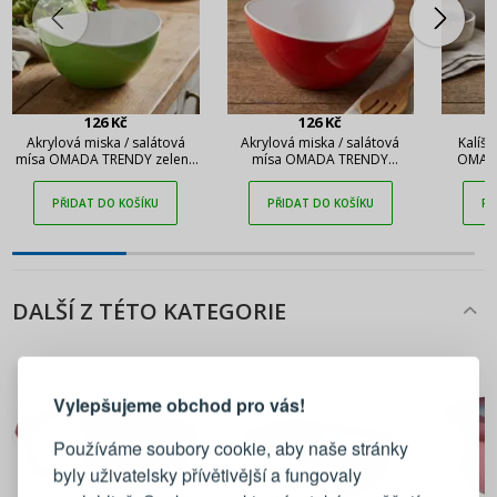
126 Kč
126 Kč
Akrylová miska / salátová
Akrylová miska / salátová
Kalíše
mísa OMADA TRENDY zelená
mísa OMADA TRENDY
OMADA
0,3 l
červená 0,3 l
PŘIDAT DO KOŠÍKU
PŘIDAT DO KOŠÍKU
PŘ
DALŠÍ Z TÉTO KATEGORIE
PŘIHLÁŠENÍ
REGISTRACE
Vylepšujeme obchod pro vás!
Přihlaste se ke svému účtu
Používáme soubory cookie, aby naše stránky
byly uživatelsky přívětivější a fungovaly
Emailová adresa