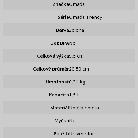
Značka
Omada
Série
Omada Trendy
Barva
Zelená
Bez BPA
Ne
Celková výška
9,5 cm
Celkový průměr
20,50 cm
Hmotnost
0,31 kg
Kapacita
1,5 l
Materiál
Umělá hmota
Myčka
Ne
Použití
Univerzílní