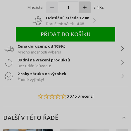
Množství
z 4 Ks
Odeslání: středa 12.08
Doručení: pátek 14.08
PŘIDAT DO KOŠÍKU
Cena doručení: od 109 Kč
Mnoho možností výběru!
30 dní na vrácení produktů
Bez udání důvodu!
2 roky záruka na výrobek
Žádné vyjímky!
0.0
/ 5
0 recenzí
DALŠÍ V TÉTO ŘADĚ