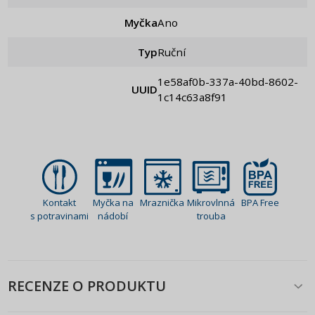
Myčka
Ano
Typ
Ruční
1e58af0b-337a-40bd-8602-
UUID
1c14c63a8f91
Kontakt
Myčka na
Mraznička
Mikrovlnná
BPA Free
s potravinami
nádobí
trouba
RECENZE O PRODUKTU