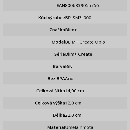
EAN
8006839055756
Kód výrobce
BP-SM3-000
Značka
Blim+
Model
BLIM+ Create Oblo
Série
Blim+ Create
Barva
Bílý
Bez BPA
Ano
Celková šířka
14,00 cm
Celková výška
12,0 cm
Délka
22,0 cm
Materiál
Umělá hmota