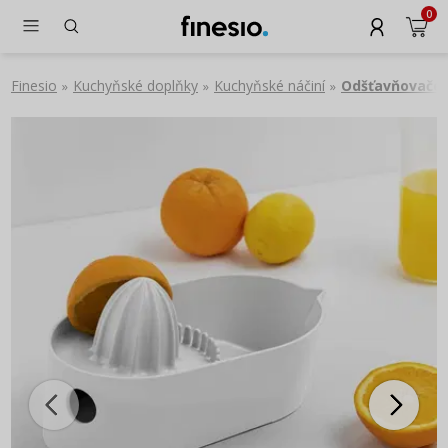
0
Finesio
Kuchyňské doplňky
Kuchyňské náčiní
Odšťavňovače
»
»
»