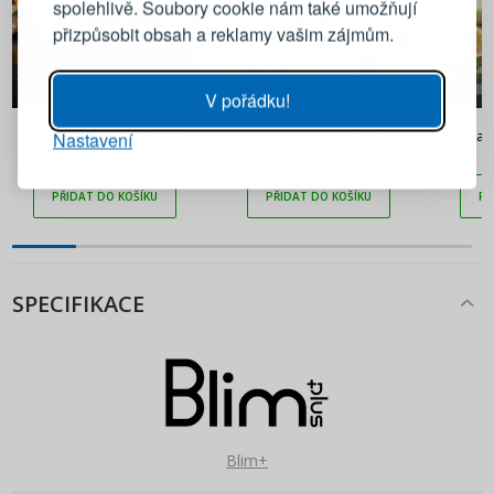
spolehlivě. Soubory cookie nám také umožňují
přizpůsobit obsah a reklamy vašim zájmům.
Heslo
UKÁZAT
V pořádku!
645 Kč
636 Kč
Nastavení
Ruční hliníkový lis na citrusy
JOSEPH JOSEPH Juice Max -
Lis na 
PŘIHLÁSIT SE
BAR PROFESSIONAL LEMON
plastový lis na citrusy
černá
PŘIDAT DO KOŠÍKU
PŘIDAT DO KOŠÍKU
PŘ
Připomenutí hesla
SPECIFIKACE
Blim+