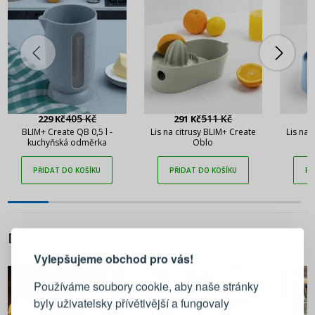
405 Kč
511 Kč
229 Kč
291 Kč
2
BLIM+ Create QB 0,5 l -
Lis na citrusy BLIM+ Create
Lis na 
kuchyňská odměrka
Oblo
PŘIDAT DO KOŠÍKU
PŘIDAT DO KOŠÍKU
PŘ
PŘIHLÁŠENÍ
REGISTRACE
DALŠÍ Z TÉTO KATEGORIE
Vylepšujeme obchod pro vás!
Přihlaste se ke svému účtu
Používáme soubory cookie, aby naše stránky
byly uživatelsky přívětivější a fungovaly
Emailová adresa