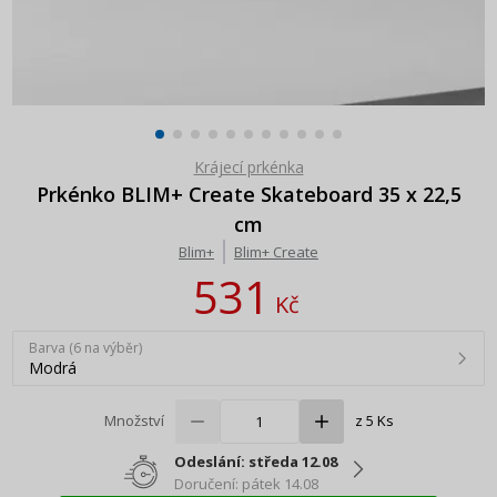
Krájecí prkénka
Prkénko BLIM+ Create Skateboard 35 x 22,5
cm
Blim+
Blim+ Create
531
Kč
Barva (6 na výběr)
Modrá
Množství
z 5 Ks
Odeslání: středa 12.08
Doručení: pátek 14.08