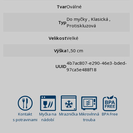
Tvar
Oválné
Do myčky , Klasická ,
Typ
Protiskluzová
Velikost
Velké
Výška
1,50 cm
4b7ac807-e290-46e3-bded-
UUID
97ca5e488f18
Kontakt
Myčka na
Mraznička
Mikrovlnná
BPA Free
s potravinami
nádobí
trouba