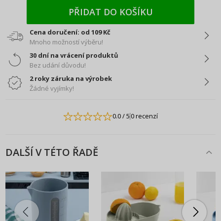
PŘIDAT DO KOŠÍKU
Cena doručení: od 109 Kč
Mnoho možností výběru!
30 dní na vrácení produktů
Bez udání důvodu!
2 roky záruka na výrobek
Žádné vyjímky!
0.0
/ 5
0 recenzí
DALŠÍ V TÉTO ŘADĚ