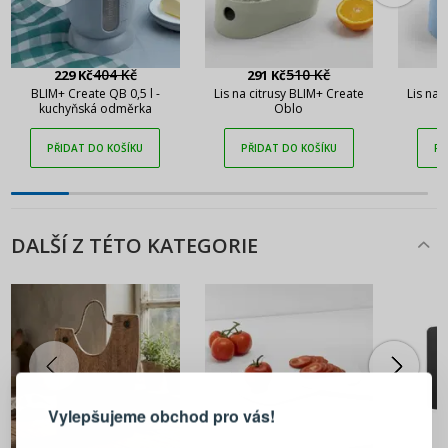
404 Kč
510 Kč
229 Kč
291 Kč
2
BLIM+ Create QB 0,5 l -
Lis na citrusy BLIM+ Create
Lis na 
kuchyňská odměrka
Oblo
PŘIDAT DO KOŠÍKU
PŘIDAT DO KOŠÍKU
PŘ
DALŠÍ Z TÉTO KATEGORIE
PŘIHLÁŠENÍ
REGISTRACE
Vylepšujeme obchod pro vás!
Přihlaste se ke svému účtu