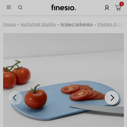
0
Finesio
Kuchyňské doplňky
Krájecí prkénka
Prkénko BLIM+ 
»
»
»