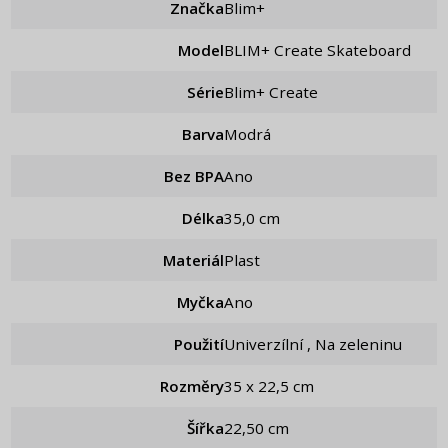
Značka
Blim+
Model
BLIM+ Create Skateboard
Série
Blim+ Create
Barva
Modrá
Bez BPA
Ano
Délka
35,0 cm
Materiál
Plast
Myčka
Ano
Použití
Univerzílní , Na zeleninu
Rozměry
35 x 22,5 cm
Šířka
22,50 cm