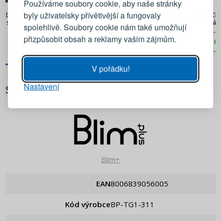
Používáme soubory cookie, aby naše stránky
626 Kč
531 Kč
byly uživatelsky přívětivější a fungovaly
Dřevěné prkénko na krájení a
Prkénko BLIM+ Create
JADE Gou
Emailová adresa
servírování MANGO 40,5 x 28
Skateboard 35 x 22,5 cm
kráj
spolehlivě. Soubory cookie nám také umožňují
cm
přizpůsobit obsah a reklamy vašim zájmům.
PŘIDAT DO KOŠÍKU
PŘIDAT DO KOŠÍKU
PŘ
Heslo
UKÁZAT
V pořádku!
Nastavení
PŘIHLÁSIT SE
SPECIFIKACE
Připomenutí hesla
Blim+
EAN
8006839056005
Kód výrobce
BP-TG1-311