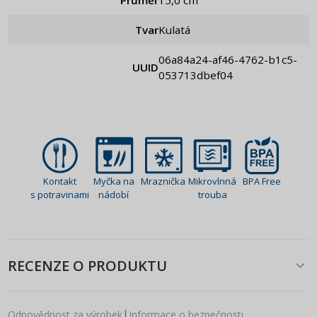
Průměr
15,0 cm
Tvar
Kulatá
06a84a24-af46-4762-b1c5-
UUID
053713dbef04
Kontakt
Myčka na
Mraznička
Mikrovlnná
BPA Free
s potravinami
nádobí
trouba
RECENZE O PRODUKTU
|
Odpovědnost za výrobek
Informace o bezpečnosti