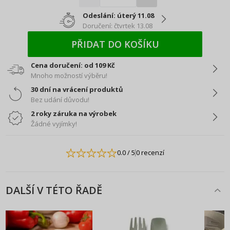
Odeslání: úterý 11.08
Doručení: čtvrtek 13.08
PŘIDAT DO KOŠÍKU
Cena doručení: od 109 Kč
Mnoho možností výběru!
30 dní na vrácení produktů
Bez udání důvodu!
2 roky záruka na výrobek
Žádné vyjímky!
0.0
/ 5
0 recenzí
DALŠÍ V TÉTO ŘADĚ