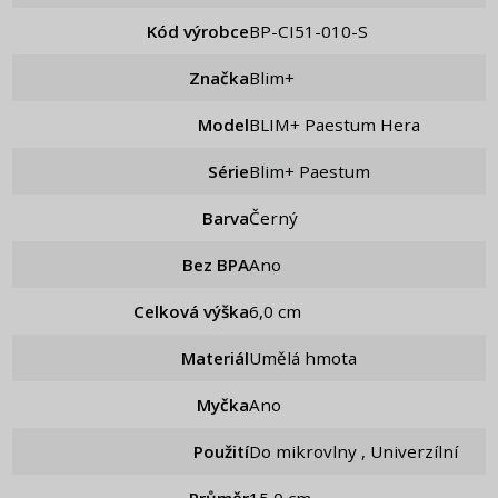
Kód výrobce
BP-CI51-010-S
Značka
Blim+
Model
BLIM+ Paestum Hera
Série
Blim+ Paestum
Barva
Černý
Bez BPA
Ano
Celková výška
6,0 cm
Materiál
Umělá hmota
Myčka
Ano
Použití
Do mikrovlny , Univerzílní