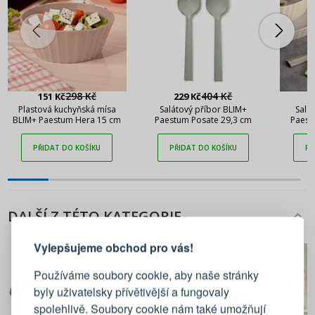
298 Kč
404 Kč
151 Kč
229 Kč
2
Plastová kuchyňská mísa
Salátový příbor BLIM+
Salá
BLIM+ Paestum Hera 15 cm
Paestum Posate 29,3 cm
Paest
PŘIDAT DO KOŠÍKU
PŘIDAT DO KOŠÍKU
PŘ
PŘIHLÁŠENÍ
REGISTRACE
DALŠÍ Z TÉTO KATEGORIE
Vylepšujeme obchod pro vás!
Přihlaste se ke svému účtu
Používáme soubory cookie, aby naše stránky
byly uživatelsky přívětivější a fungovaly
Emailová adresa
spolehlivě. Soubory cookie nám také umožňují