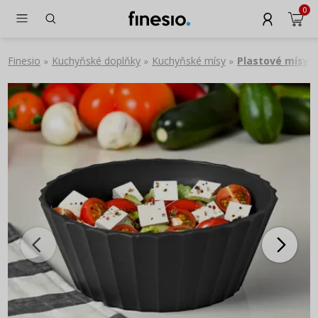
0
Finesio
Kuchyňské doplňky
Kuchyňské mísy
Plastové mísy
»
»
»
»