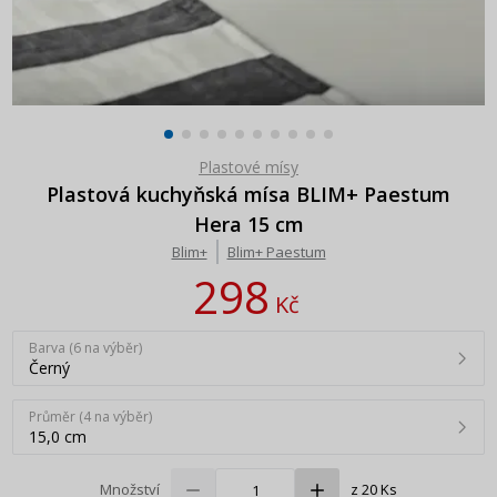
Plastové mísy
Plastová kuchyňská mísa BLIM+ Paestum
Hera 15 cm
Blim+
Blim+ Paestum
298
Kč
Barva (6 na výběr)
Černý
Průměr (4 na výběr)
15,0 cm
Množství
z 20 Ks