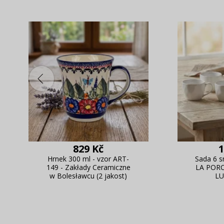
829 Kč
1
Hrnek 300 ml - vzor ART-
Sada 6 s
149 - Zakłady Ceramiczne
LA POR
w Bolesławcu (2 jakost)
LU