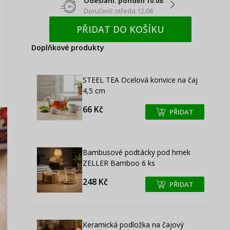
Odeslání: pondělí 10.08
Doručení: středa 12.08
PŘIDAT DO KOŠÍKU
Doplňkové produkty
STEEL TEA Ocelová konvice na čaj
4,5 cm
66 Kč
PŘIDAT
+
+
Bambusové podtácky pod hrnek
ZELLER Bamboo 6 ks
248 Kč
PŘIDAT
+
+
Keramická podložka na čajový