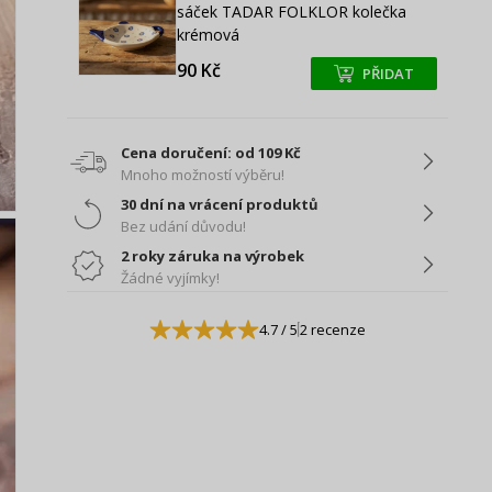
sáček TADAR FOLKLOR kolečka
krémová
90 Kč
PŘIDAT
+
+
Cena doručení: od 109 Kč
Mnoho možností výběru!
30 dní na vrácení produktů
Bez udání důvodu!
2 roky záruka na výrobek
Žádné vyjímky!
4.7
/ 5
2 recenze