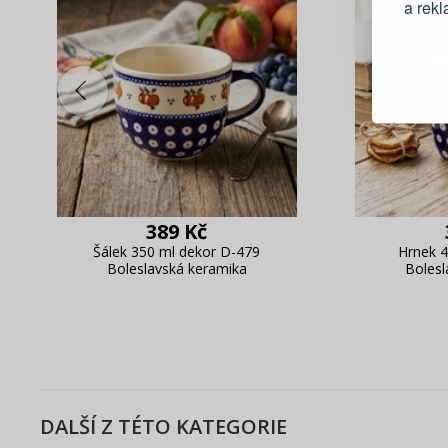
a rek
Blesko
Sledov
Rychlá
Živý n
389 Kč
Šálek 350 ml dekor D-479
Hrnek 4
Boleslavská keramika
Bolesl
DALŠÍ Z TÉTO KATEGORIE