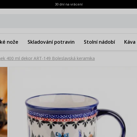
30 dní na vrácení
ké nože
Skladování potravin
Stolní nádobí
Káva 
nek 400 ml dekor ART-149 Boleslavská keramika