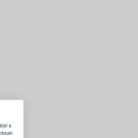
EGISTRACE
vému účtu
ější a
 obsah
404 Kč