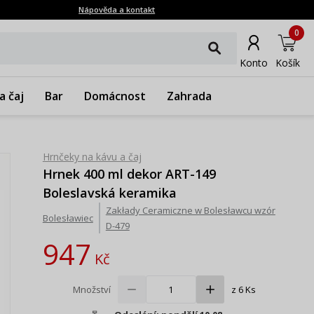
Nápověda a kontakt
0
Konto
Košík
a čaj
Bar
Domácnost
Zahrada
Hrnčeky na kávu a čaj
Hrnek 400 ml dekor ART-149
Boleslavská keramika
Zakłady Ceramiczne w Bolesławcu wzór
Bolesławiec
D-479
947
Kč
Množství
z 6 Ks