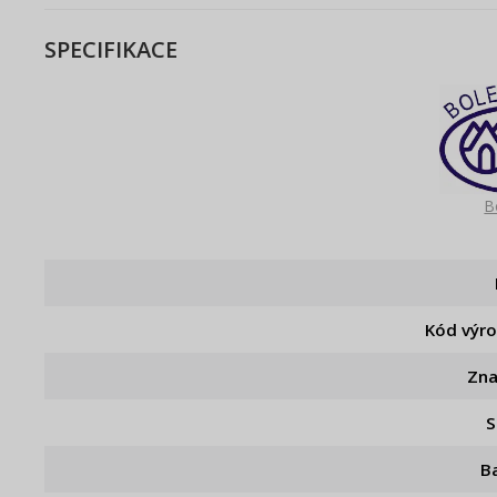
SPECIFIKACE
B
Kód výr
Zn
S
B