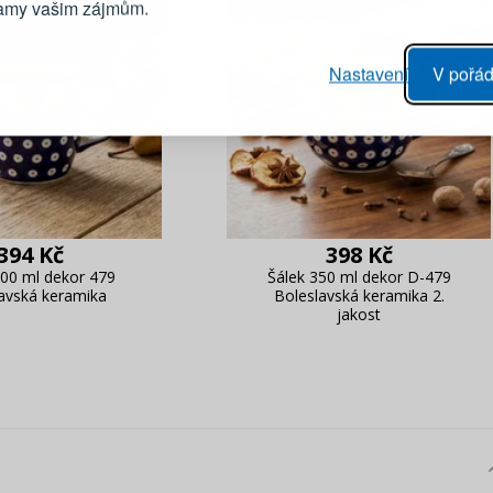
lamy vašim zájmům.
Heslo
vý proces objednávky
Nastavení
V pořád
ání realizace objednávek
PŘIHLÁSIT 
 editace údajů
áhled na změny v objednávce
Připomenutí he
394 Kč
398 Kč
00 ml dekor 479
Šálek 350 ml dekor D-479
avská keramika
Boleslavská keramika 2.
jakost