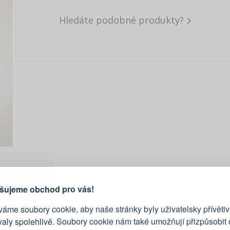
Hledáte podobné produkty?
PŘIHLÁŠENÍ
R
je důvod, proč se vyplatí
vytvořit účet
Přihlaste se ke s
šujeme obchod pro vás!
áme soubory cookie, aby naše stránky byly uživatelsky přívětiv
Emailová adresa
valy spolehlivě. Soubory cookie nám také umožňují přizpůsobit