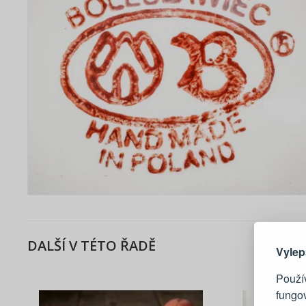
Zde 
DALŠÍ V TÉTO ŘADĚ
Vylep
Použív
fungo