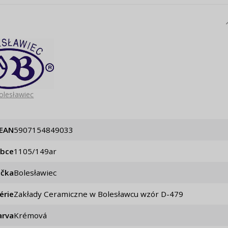
olesławiec
EAN
5907154849033
obce
1105/149ar
ačka
Bolesławiec
érie
Zakłady Ceramiczne w Bolesławcu wzór D-479
arva
Krémová