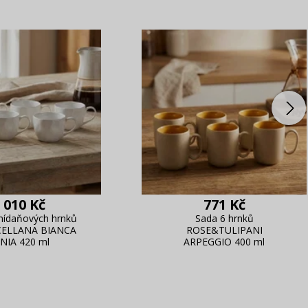
 010 Kč
771 Kč
nídaňových hrnků
Sada 6 hrnků
CELLANA BIANCA
ROSE&TULIPANI
NIA 420 ml
ARPEGGIO 400 ml