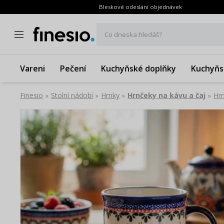
Bleskové odeslání objednávek
Co dneska hledáš?
Vareni
Pečení
Kuchyňské doplňky
Kuchyňs
Finesio
Stolní nádobí
Hrnky
Hrnčeky na kávu a čaj
Hr
»
»
»
»