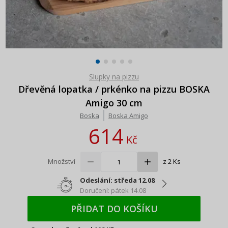
Slupky na pizzu
Dřevěná lopatka / prkénko na pizzu BOSKA
Amigo 30 cm
Boska
Boska Amigo
614
Kč
Množství
z 2 Ks
Odeslání: středa 12.08
Doručení: pátek 14.08
PŘIDAT DO KOŠÍKU