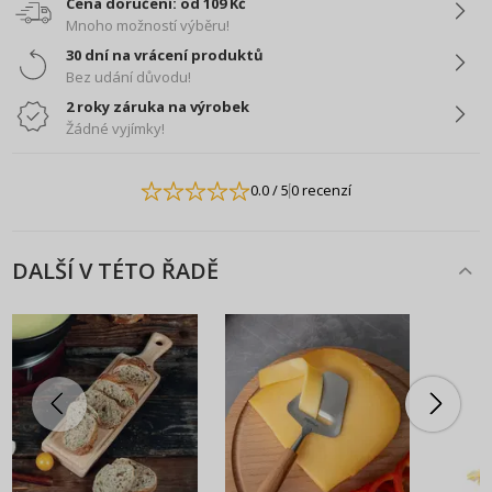
Cena doručení: od 109 Kč
Mnoho možností výběru!
30 dní na vrácení produktů
Bez udání důvodu!
2 roky záruka na výrobek
Žádné vyjímky!
0.0
/ 5
0 recenzí
DALŠÍ V TÉTO ŘADĚ