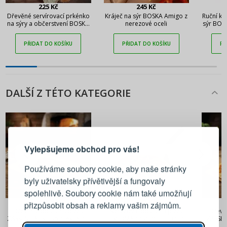
225 Kč
245 Kč
Dřevěné servírovací prkénko
Kráječ na sýr BOSKA Amigo z
Ruční ku
na sýry a občerstvení BOSKA
nerezové oceli
sýr BOS
Amigo S 30 x 8 cm
PŘIDAT DO KOŠÍKU
PŘIDAT DO KOŠÍKU
PŘ
DALŠÍ Z TÉTO KATEGORIE
PŘIHLÁŠENÍ
REGISTRACE
Vylepšujeme obchod pro vás!
Přihlaste se ke svému účtu
Používáme soubory cookie, aby naše stránky
byly uživatelsky přívětivější a fungovaly
Emailová adresa
spolehlivě. Soubory cookie nám také umožňují
645 Kč
581 Kč
přizpůsobit obsah a reklamy vašim zájmům.
Dřevěná lopata na pizzu
Nerezová lopata na pizzu
Dřevě
Heslo
UKÁZAT
ZASSENHAUS Flammekueche
TESCOMA GrandCHEF 32 cm
ZASSEN
51,5 x 32 cm
c