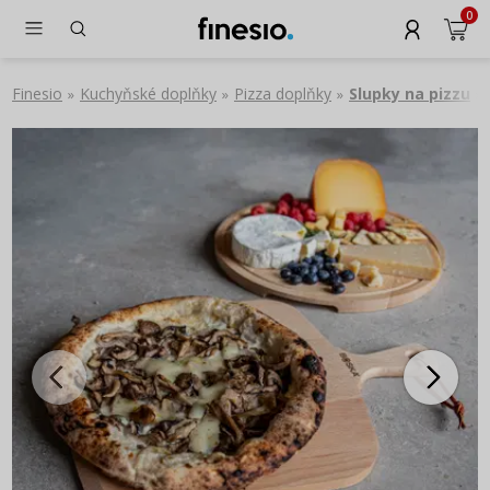
0
Finesio
Kuchyňské doplňky
Pizza doplňky
Slupky na pizzu
»
»
»
»