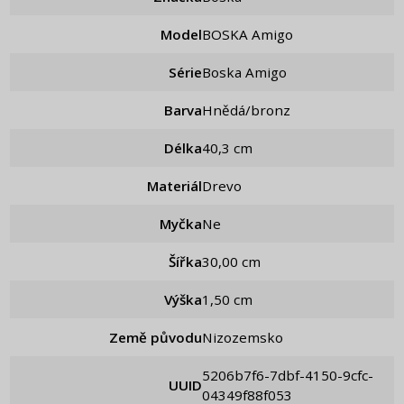
Model
BOSKA Amigo
Série
Boska Amigo
Barva
Hnědá/bronz
Délka
40,3 cm
Materiál
Drevo
Myčka
Ne
Šířka
30,00 cm
Výška
1,50 cm
Země původu
Nizozemsko
5206b7f6-7dbf-4150-9cfc-
UUID
04349f88f053