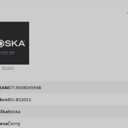
Boska
EAN
8713638045948
obce
BO-852032
ačka
Boska
arva
Černý