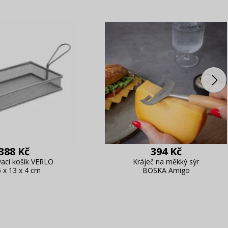
388 Kč
394 Kč
vací košík VERLO
Kráječ na měkký sýr
5 x 13 x 4 cm
BOSKA Amigo