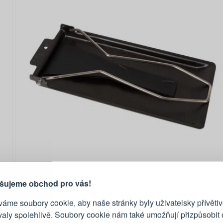
PŘIHLÁŠENÍ
R
je důvod, proč se vyplatí
vytvořit účet
Přihlaste se ke s
šujeme obchod pro vás!
áme soubory cookie, aby naše stránky byly uživatelsky přívětiv
Emailová adresa
valy spolehlivě. Soubory cookie nám také umožňují přizpůsobit