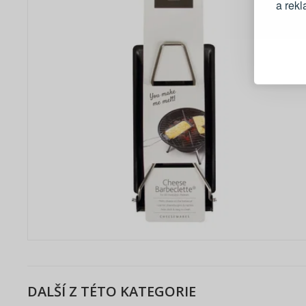
a rek
Blesko
Sledov
Rychlá
Živý n
DALŠÍ Z TÉTO KATEGORIE