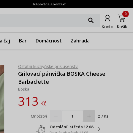
Nápověda a kontakt
0
Konto
Košík
a čaj
Bar
Domácnost
Zahrada
Ostatní kuchyňské příslušenství
Grilovací pánvička BOSKA Cheese
Barbaclette
Boska
313
Kč
Množství
z 7 Ks
Odeslání: středa 12.08
Doručení: pátek 14.08