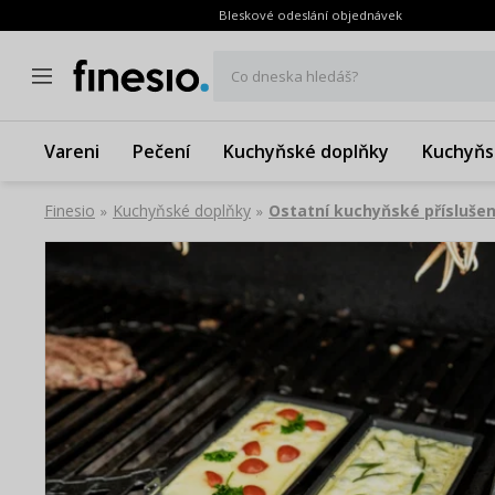
Bleskové odeslání objednávek
Co dneska hledáš?
Vareni
Pečení
Kuchyňské doplňky
Kuchyňs
Finesio
Kuchyňské doplňky
Ostatní kuchyňské příslušen
»
»