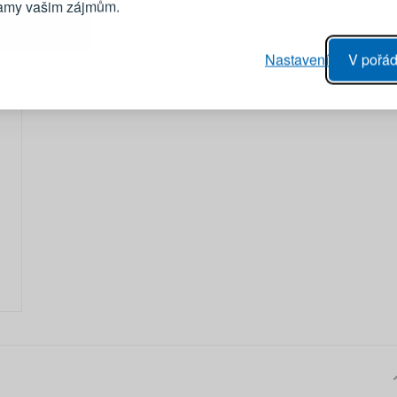
Hledáte podobné produkty?
lamy vašim zájmům.
Heslo
vý proces objednávky
Nastavení
V pořád
ání realizace objednávek
PŘIHLÁSIT 
 editace údajů
áhled na změny v objednávce
Připomenutí he