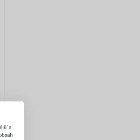
EGISTRACE
vému účtu
ější a
 obsah