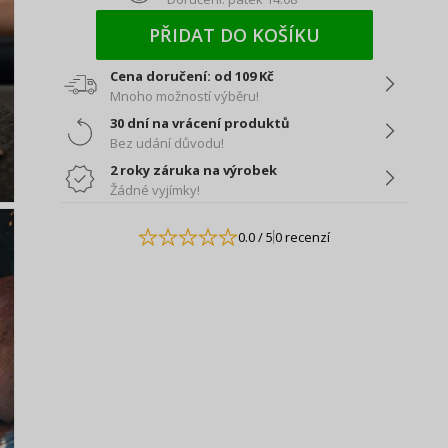
PŘIDAT DO KOŠÍKU
Cena doručení: od 109 Kč
Mnoho možností výběru!
30 dní na vrácení produktů
Bez udání důvodu!
2 roky záruka na výrobek
Žádné vyjímky!
0.0
/ 5
0 recenzí