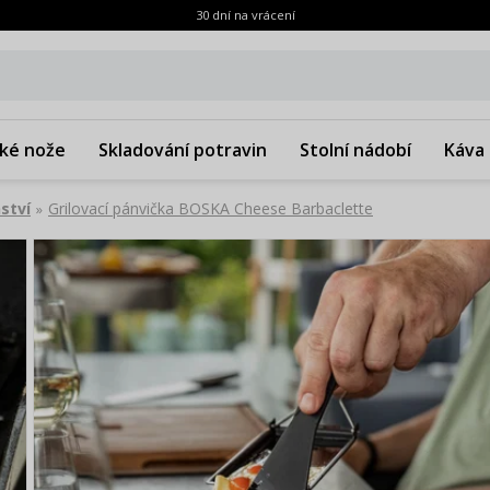
30 dní na vrácení
ké nože
Skladování potravin
Stolní nádobí
Káva 
ství
Grilovací pánvička BOSKA Cheese Barbaclette
»