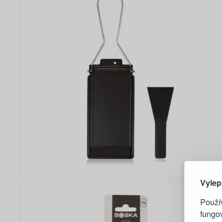
Zde 
Vylep
Použív
fungo