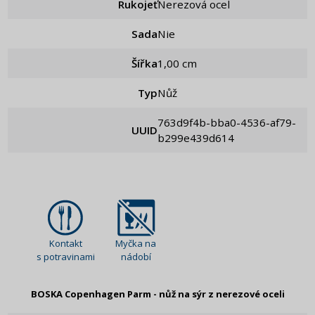
Rukojeť
Nerezová ocel
Sada
nie
Šířka
1,00 cm
Typ
Nůž
763d9f4b-bba0-4536-af79-
UUID
b299e439d614
Kontakt
Myčka na
s potravinami
nádobí
BOSKA Copenhagen Parm - nůž na sýr z nerezové oceli