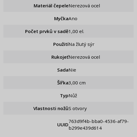
Materiál čepele
Nerezová ocel
Myčka
Ano
Počet prvků v sadě
1,00 el.
Použití
Na žlutý sýr
Rukojeť
Nerezová ocel
Sada
nie
Šířka
3,00 cm
Typ
Nůž
Vlastnosti nožů
S otvory
763d9f4b-bba0-4536-af79-
UUID
b299e439d614