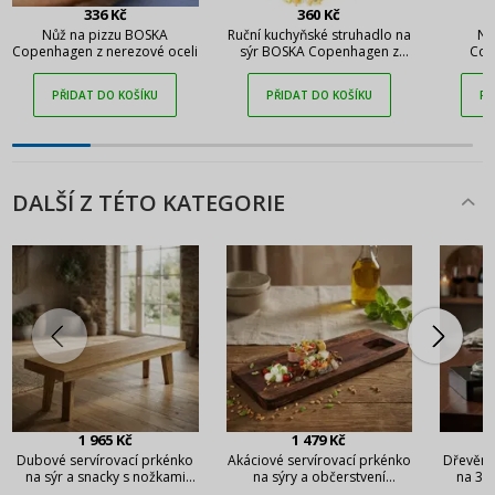
336 Kč
360 Kč
Nůž na pizzu BOSKA
Ruční kuchyňské struhadlo na
Nů
Copenhagen z nerezové oceli
sýr BOSKA Copenhagen z
Cop
nerezové oceli
n
PŘIDAT DO KOŠÍKU
PŘIDAT DO KOŠÍKU
PŘ
DALŠÍ Z TÉTO KATEGORIE
1 965 Kč
1 479 Kč
Dubové servírovací prkénko
Akáciové servírovací prkénko
Dřevěné
na sýr a snacky s nožkami
na sýry a občerstvení
na 3 
VERLO Stratos 50 x 15,5 cm
ZASSENHAUS 58 x 20 cm