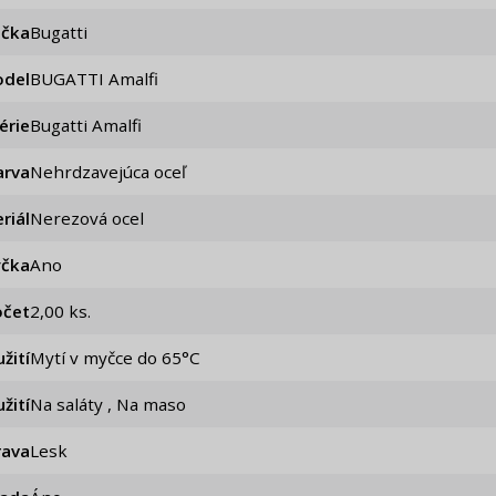
ačka
Bugatti
del
BUGATTI Amalfi
érie
Bugatti Amalfi
arva
Nehrdzavejúca oceľ
riál
Nerezová ocel
čka
Ano
očet
2,00 ks.
žití
Mytí v myčce do 65°C
žití
Na saláty , Na maso
rava
Lesk