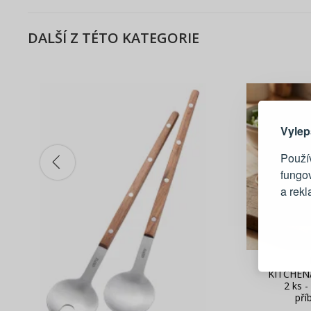
DALŠÍ Z TÉTO KATEGORIE
Zde 
Vylep
Použív
fungo
a rek
Blesko
Sledov
Rychlá
KITCHENA
Živý n
2 ks -
pří