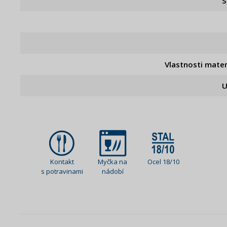
S
Vlastnosti mater
U
Kontakt
Myčka na
Ocel 18/10
s potravinami
nádobí