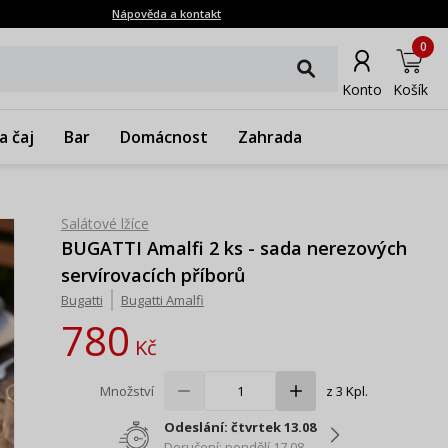
Nápověda a kontakt
0
Konto
Košík
a čaj
Bar
Domácnost
Zahrada
Salátové lžíce
BUGATTI Amalfi 2 ks - sada nerezových
servírovacích příborů
Bugatti
Bugatti Amalfi
780
Kč
Množství
z 3 Kpl.
Odeslání: čtvrtek 13.08
Doručení: pondělí 17.08