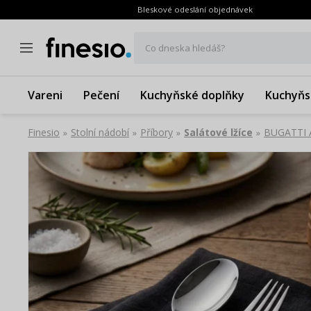
Bleskové odeslání objednávek
Co dneska hledáš?
Vareni
Pečení
Kuchyňské doplňky
Kuchyňs
Finesio
Stolní nádobí
Příbory
Salátové lžíce
BUGATTI Am
»
»
»
»