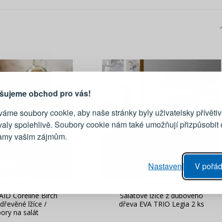
PŘIHLÁŠENÍ
R
je důvod, proč se vyplatí
vytvořit účet
Přihlaste se ke s
šujeme obchod pro vás!
áme soubory cookie, aby naše stránky byly uživatelsky přívětiv
Emailová adresa
valy spolehlivě. Soubory cookie nám také umožňují přizpůsobit
lamy vašim zájmům.
Heslo
vý proces objednávky
Nastavení
V pořád
ání realizace objednávek
PŘIHLÁSIT 
604 Kč
720 Kč
 editace údajů
ID Coreline Birch
Salátové lžíce z dubového
áhled na změny v objednávce
 dřevěné lžíce /
dřeva EVA TRIO Legia 2 ks
bory na salát
Připomenutí he