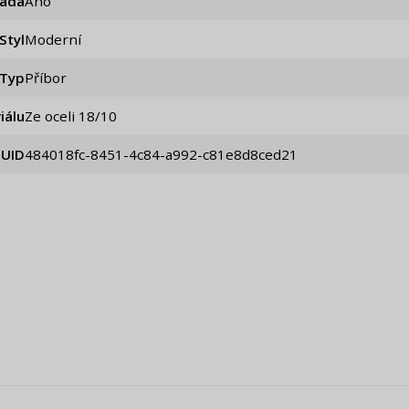
ada
áno
Styl
Moderní
Typ
Příbor
iálu
Ze oceli 18/10
UID
484018fc-8451-4c84-a992-c81e8d8ced21