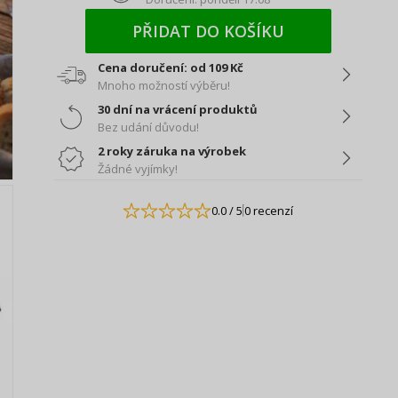
PŘIDAT DO KOŠÍKU
Cena doručení: od 109 Kč
Mnoho možností výběru!
30 dní na vrácení produktů
Bez udání důvodu!
2 roky záruka na výrobek
Žádné vyjímky!
0.0
/ 5
0 recenzí