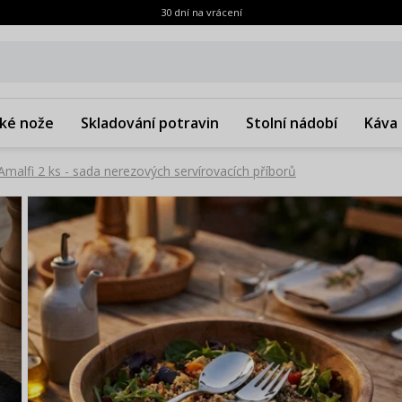
30 dní na vrácení
ké nože
Skladování potravin
Stolní nádobí
Káva 
alfi 2 ks - sada nerezových servírovacích příborů