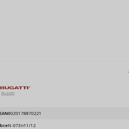
Bugatti
EAN
8020178870221
obce
n-073n11/12