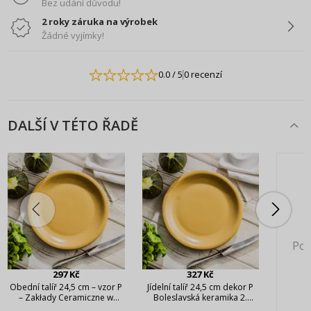
Bez udání důvodu!
2 roky záruka na výrobek
Žádné vyjímky!
0.0
/ 5
0 recenzí
DALŠÍ V TÉTO ŘADĚ
Pok
297 Kč
327 Kč
Obední talíř 24,5 cm – vzor P
Jídelní talíř 24,5 cm dekor P
– Zakłady Ceramiczne w
Boleslavská keramika 2.
Bolesławcu
jakost