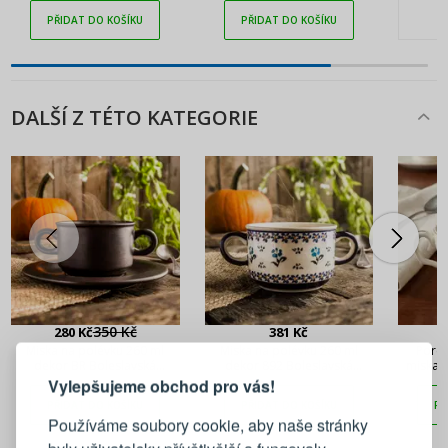
PŘIDAT DO KOŠÍKU
PŘIDAT DO KOŠÍKU
DALŠÍ Z TÉTO KATEGORIE
PŘIHLÁŠENÍ
REGISTRACE
350 Kč
280 Kč
381 Kč
Miska na polévku 260 ml
Miska na polévku 260 ml
Porce
dekor BR Boleslavská
dekor 892 Boleslavská
miska 
keramika
keramika
Ecru se
Vylepšujeme obchod pro vás!
Přihlaste se ke svému účtu
PŘIDAT DO KOŠÍKU
PŘIDAT DO KOŠÍKU
PŘ
Používáme soubory cookie, aby naše stránky