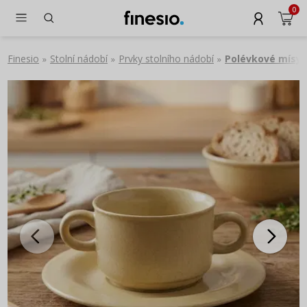
0
Finesio
Stolní nádobí
Prvky stolního nádobí
Polévkové mísy 
»
»
»