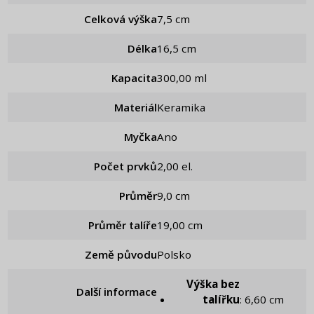
Celková výška
7,5 cm
Délka
16,5 cm
Kapacita
300,00 ml
Materiál
Keramika
Myčka
Ano
Počet prvků
2,00 el.
Průměr
9,0 cm
Průměr talíře
19,00 cm
Země původu
Polsko
Výška bez
Další informace
talířku
: 6,60 cm