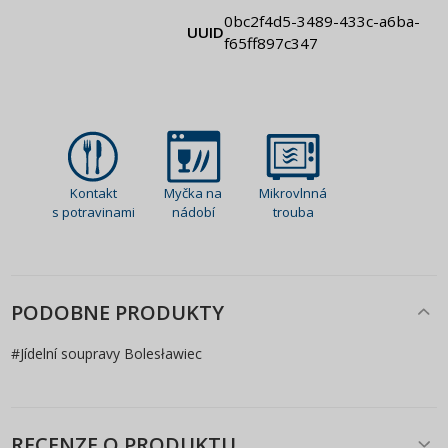
0bc2f4d5-3489-433c-a6ba-
UUID
f65ff897c347
Kontakt
Myčka na
Mikrovlnná
s potravinami
nádobí
trouba
PODOBNE PRODUKTY
#
Jídelní soupravy Bolesławiec
RECENZE O PRODUKTU