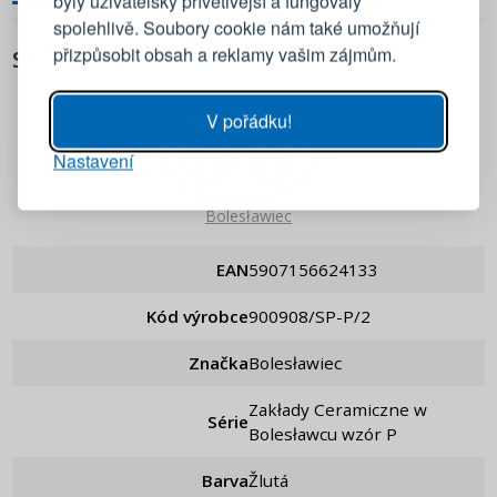
byly uživatelsky přívětivější a fungovaly
Emailová adresa
spolehlivě. Soubory cookie nám také umožňují
přizpůsobit obsah a reklamy vašim zájmům.
SPECIFIKACE
Heslo
UKÁZAT
V pořádku!
Nastavení
PŘIHLÁSIT SE
Bolesławiec
Připomenutí hesla
EAN
5907156624133
Kód výrobce
900908/SP-P/2
Značka
Bolesławiec
Zakłady Ceramiczne w
Série
Bolesławcu wzór P
Barva
Žlutá