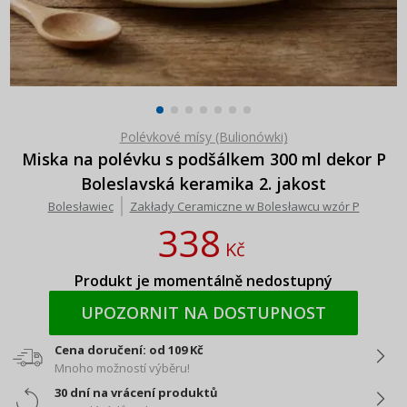
Polévkové mísy (Bulionówki)
Miska na polévku s podšálkem 300 ml dekor P
Boleslavská keramika 2. jakost
Bolesławiec
Zakłady Ceramiczne w Bolesławcu wzór P
338
Kč
Produkt je momentálně nedostupný
UPOZORNIT NA DOSTUPNOST
Cena doručení: od 109 Kč
Mnoho možností výběru!
30 dní na vrácení produktů