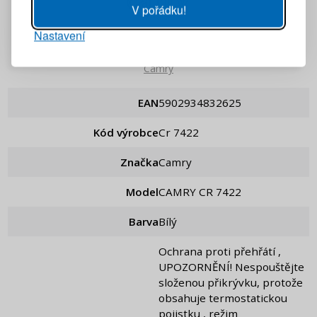
V pořádku!
Nastavení
PŘIHLÁSIT SE
Camry
Připomenutí hesla
EAN
5902934832625
Kód výrobce
cr 7422
Značka
Camry
Model
CAMRY CR 7422
Barva
Bílý
Ochrana proti přehřátí ,
UPOZORNĚNÍ! Nespouštějte
složenou přikrývku, protože
obsahuje termostatickou
pojistku , režim