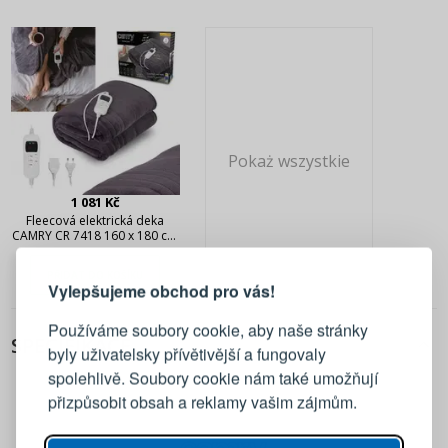
Pokaż wszystkie
1 081 Kč
Fleecová elektrická deka
PŘIHLÁŠENÍ
REGISTRACE
CAMRY CR 7418 160 x 180 cm
v tmavě šedé barvě
PŘIDAT DO KOŠÍKU
Vylepšujeme obchod pro vás!
Přihlaste se ke svému účtu
Používáme soubory cookie, aby naše stránky
SPECIFIKACE
byly uživatelsky přívětivější a fungovaly
Emailová adresa
spolehlivě. Soubory cookie nám také umožňují
přizpůsobit obsah a reklamy vašim zájmům.
Heslo
UKÁZAT