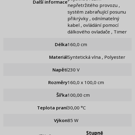
Další informace
nepřetržitého provozu ,
systém zabraňující posunu
přikrývky , odnímatelný
kabel , ovládání pomocí
dálkového ovladače , Timer
Délka
160,0 cm
Materiál
syntetická vlna , Polyester
Napětí
230 V
Rozměry
160,0 x 100,0 cm
Šířka
100,00 cm
Teplota praní
30,00 °C
Výkon
85 W
Stupně