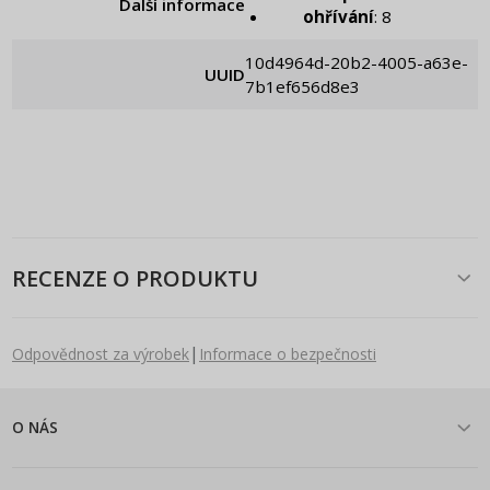
Další informace
ohřívání
: 8
10d4964d-20b2-4005-a63e-
UUID
7b1ef656d8e3
RECENZE O PRODUKTU
|
Odpovědnost za výrobek
Informace o bezpečnosti
O NÁS