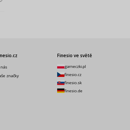
inesio.cz
Finesio ve světě
garneczki.pl
 nás
finesio.cz
aše značky
finesio.sk
finesio.de