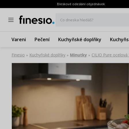
Bleskové odeslání objednávek
Co dneska hledáš?
Vareni
Pečení
Kuchyňské doplňky
Kuchyňs
Finesio
Kuchyňské doplňky
Minutky
CILIO Pure ocelová
»
»
»