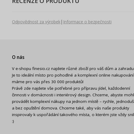
RECENZE O PRODUKTU
|
Odpovědnost za výrobek
Informace o bezpečnosti
O nás
V e-shopu finesio.cz najdete různé zboží pro váš dům a zahradu
Je to ideální místo pro pohodlné a komplexní online nakupování
máme pro vás přes 30 000 produktů!
Právě zde najdete vše potřebné pro přípravu jídel, každodenní
činnosti v domácnosti i interiérový design. Chceme, abyste mohl
provádět komplexní nákupy na jednom místě – rychle, jednodu
a bez opuštění domova. Chceme také, aby vás naše produkty
inspirovaly k uspořádání takového místa, o kterém jste vždy snil
:)