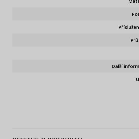
Mate
Pou
Příslušen
Pr
Další infor
U