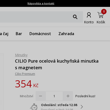
Nápověda a kontakt
0
Konto
Košík
a čaj
Bar
Domácnost
Zahrada
Minutky
CILIO Pure ocelová kuchyňská minutka
s magnetem
Cilio Premium
354
Kč
Množství
Poslední kus!
Odeslání: středa 12.08
Doručení: pátek 14.08