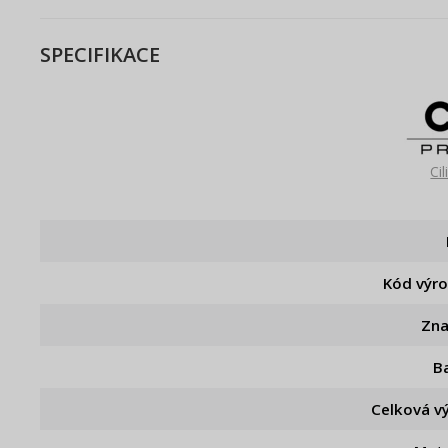
SPECIFIKACE
Ci
Kód výr
Zn
B
Celková v