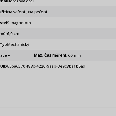
riál
Nerezová ocel
žití
Na vaření , Na pečení
ství
S magnetom
ůměr
6,0 cm
Typ
Mechanický
mace
Max. Čas měření
: 60 min
UID
656a6370-f88c-4220-9aab-3e9c8ba1b5ad