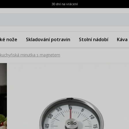
30 dní na vrácení
ké nože
Skladování potravin
Stolní nádobí
Káva 
 kuchyňská minutka s magnetem