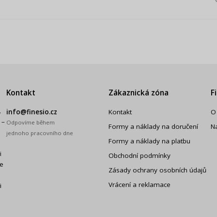
Kontakt
Zákaznická zóna
F
.
info@finesio.cz
Kontakt
O
 –
Odpovíme během
Formy a náklady na doručení
N
jednoho pracovního dne
Formy a náklady na platbu
i
Obchodní podmínky
še
Zásady ochrany osobních údajů
Vrácení a reklamace
i