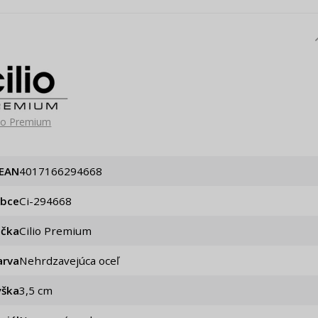
lio Premium
EAN
4017166294668
obce
ci-294668
ačka
Cilio Premium
arva
Nehrdzavejúca oceľ
ýška
3,5 cm