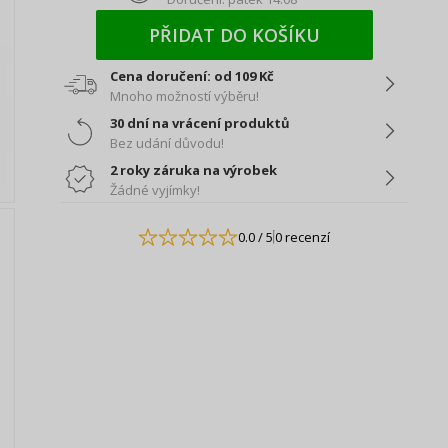
PŘIDAT DO KOŠÍKU
Cena doručení: od 109 Kč
Mnoho možností výběru!
30 dní na vrácení produktů
Bez udání důvodu!
2 roky záruka na výrobek
Žádné vyjímky!
0.0
/ 5
0 recenzí