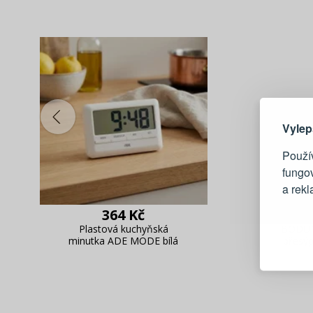
Zde 
Vylep
Použív
fungo
a rek
364 Kč
Blesko
Plastová kuchyňská
BODUM 
minutka ADE MODE bílá
přesýp
Sledov
Rychlá
Živý n