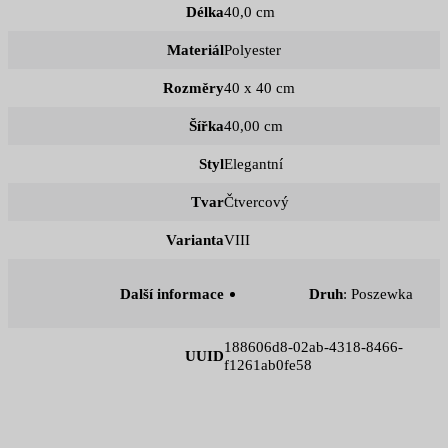
Délka
40,0 cm
Materiál
Polyester
Rozměry
40 x 40 cm
Šířka
40,00 cm
Styl
Elegantní
Tvar
Čtvercový
Varianta
VIII
Další informace
Druh
: Poszewka
188606d8-02ab-4318-8466-
UUID
f1261ab0fe58