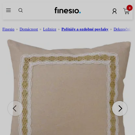
0
Finesio
»
Domácnost
»
Ložnice
»
Polštáře a ozdobné povlaky
»
Dekorační p