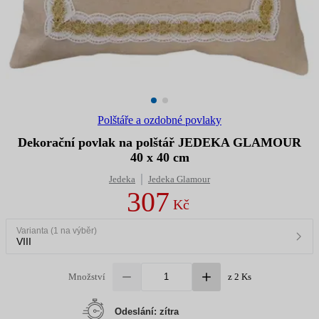
Polštáře a ozdobné povlaky
Dekorační povlak na polštář JEDEKA GLAMOUR
40 x 40 cm
Jedeka
Jedeka Glamour
307
Kč
Varianta (1 na výběr)
VIII
Množství
z 2 Ks
Odeslání: zítra