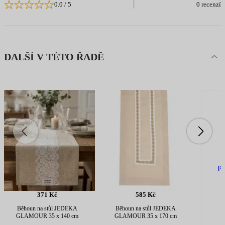
0.0
/ 5
0 recenzí
DALŠÍ V TÉTO ŘADĚ
Po
371 Kč
585 Kč
Běhoun na stůl JEDEKA
Běhoun na stůl JEDEKA
GLAMOUR 35 x 140 cm
GLAMOUR 35 x 170 cm