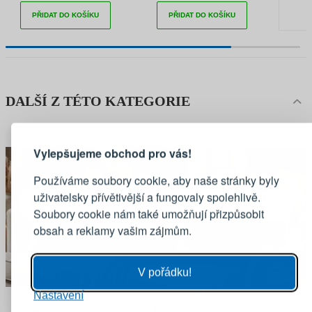
PŘIDAT DO KOŠÍKU
PŘIDAT DO KOŠÍKU
DALŠÍ Z TÉTO KATEGORIE
PŘIHLÁŠENÍ
REGISTRACE
Vylepšujeme obchod pro vás!
Přihlaste se ke svému účtu
Používáme soubory cookie, aby naše stránky byly
uživatelsky přívětivější a fungovaly spolehlivě.
Emailová adresa
Soubory cookie nám také umožňují přizpůsobit
obsah a reklamy vašim zájmům.
Heslo
UKÁZAT
V pořádku!
286 Kč
340 Kč
Nastavení
PŘIHLÁSIT SE
Dekorační povlak na polštář
Povlak na polštář s kočkou K
Dekorační