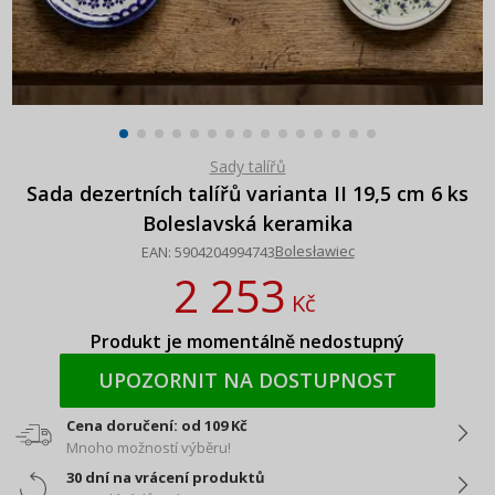
Sady talířů
Sada dezertních talířů varianta II 19,5 cm 6 ks
Boleslavská keramika
Bolesławiec
EAN:
5904204994743
2 253
Kč
Produkt je momentálně nedostupný
UPOZORNIT NA DOSTUPNOST
Cena doručení: od 109 Kč
Mnoho možností výběru!
30 dní na vrácení produktů