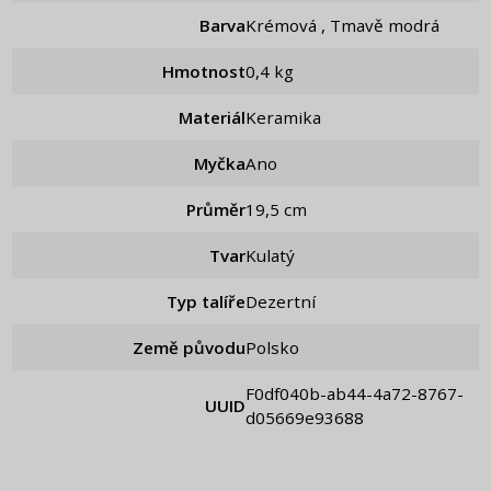
Barva
Krémová , Tmavě modrá
Hmotnost
0,4 kg
Materiál
Keramika
Myčka
Ano
Průměr
19,5 cm
Tvar
Kulatý
Typ talíře
Dezertní
Země původu
Polsko
f0df040b-ab44-4a72-8767-
UUID
d05669e93688