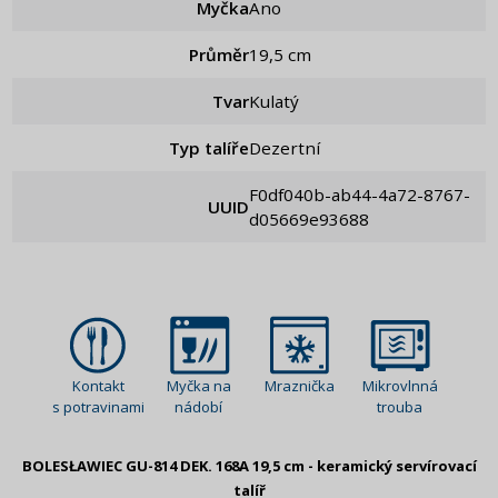
Myčka
Ano
Průměr
19,5 cm
Tvar
Kulatý
Typ talíře
Dezertní
f0df040b-ab44-4a72-8767-
UUID
d05669e93688
Kontakt
Myčka na
Mraznička
Mikrovlnná
s potravinami
nádobí
trouba
BOLESŁAWIEC GU-814 DEK. 168A 19,5 cm - keramický servírovací
talíř