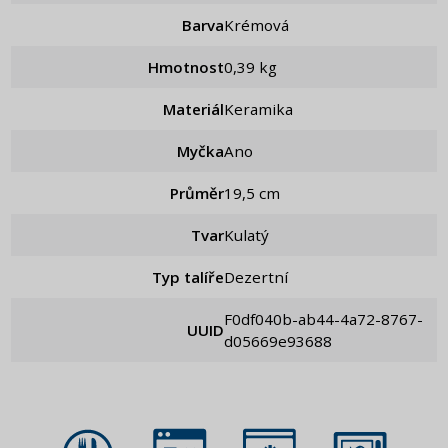
Barva
Krémová
Hmotnost
0,39 kg
Materiál
Keramika
Myčka
Ano
Průměr
19,5 cm
Tvar
Kulatý
Typ talíře
Dezertní
f0df040b-ab44-4a72-8767-
UUID
d05669e93688