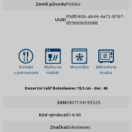
Země původu
Polsko
f0df040b-ab44-4a72-8767-
UUID
d05669e93688
Kontakt
Myčka na
Mraznička
Mikrovlnná
s potravinami
nádobí
trouba
Dezertní talíř Bolesławiec 19,5 cm - dec. 46
EAN
5907154193525
Kód výrobce
814/46
Značka
Bolesławiec