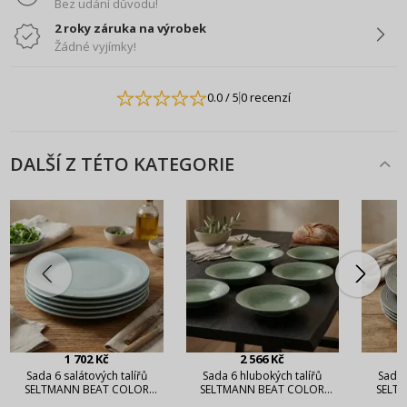
Bez udání důvodu!
2 roky záruka na výrobek
Žádné vyjímky!
0.0
/ 5
0 recenzí
DALŠÍ Z TÉTO KATEGORIE
1 702 Kč
2 566 Kč
Sada 6 salátových talířů
Sada 6 hlubokých talířů
Sada 
SELTMANN BEAT COLOR
SELTMANN BEAT COLOR
SELT
GLAZE 23 cm
GLAZE 22,5 cm