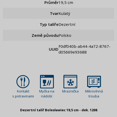
Průměr
19,5 cm
Tvar
Kulatý
Typ talíře
Dezertní
Země původu
Polsko
f0df040b-ab44-4a72-8767-
UUID
d05669e93688
Kontakt
Myčka na
Mraznička
Mikrovlnná
s potravinami
nádobí
trouba
Dezertní talíř Bolesławiec 19,5 cm - dek. 1208