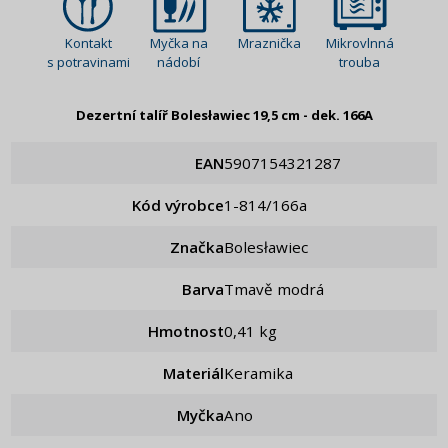
Kontakt
Myčka na
Mraznička
Mikrovlnná
s potravinami
nádobí
trouba
Dezertní talíř Bolesławiec 19,5 cm - dek. 166A
EAN
5907154321287
Kód výrobce
1-814/166a
Značka
Bolesławiec
Barva
Tmavě modrá
Hmotnost
0,41 kg
Materiál
Keramika
Myčka
Ano