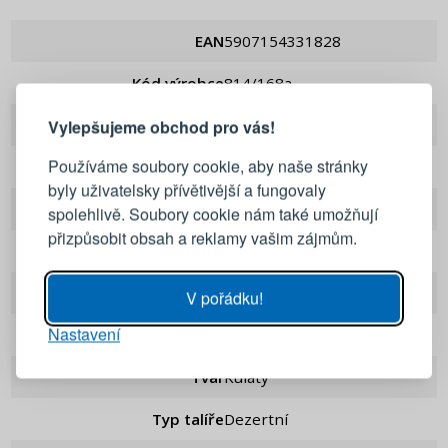
EAN
5907154331828
PŘIHLÁŠENÍ
REGISTRACE
Kód výrobce
814/168a
Značka
Bolesławiec
Vylepšujeme obchod pro vás!
Přihlaste se ke svému účtu
Používáme soubory cookie, aby naše stránky
Barva
Krémová , Tmavě modrá
byly uživatelsky přívětivější a fungovaly
Emailová adresa
Hmotnost
0,38 kg
spolehlivě. Soubory cookie nám také umožňují
přizpůsobit obsah a reklamy vašim zájmům.
Materiál
Keramika
Heslo
UKÁZAT
Myčka
Ano
V pořádku!
Nastavení
PŘIHLÁSIT SE
Průměr
19,5 cm
Tvar
Kulatý
Připomenutí hesla
Typ talíře
Dezertní