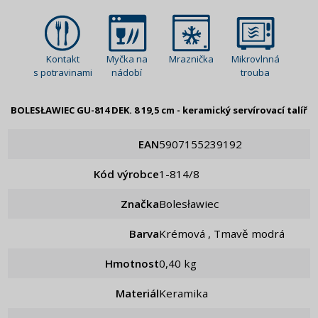
Kontakt
Myčka na
Mraznička
Mikrovlnná
s potravinami
nádobí
trouba
BOLESŁAWIEC GU-814 DEK. 8 19,5 cm - keramický servírovací talíř
EAN
5907155239192
Kód výrobce
1-814/8
Značka
Bolesławiec
Barva
Krémová , Tmavě modrá
Hmotnost
0,40 kg
Materiál
Keramika