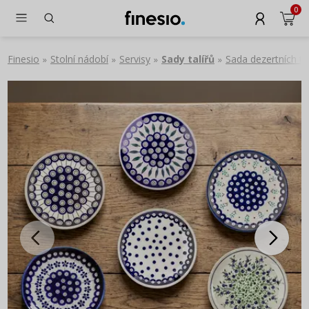
0
Finesio
Stolní nádobí
Servisy
Sady talířů
Sada dezertních ta
»
»
»
»