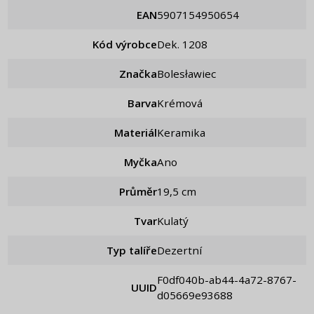
EAN
5907154950654
Kód výrobce
dek. 1208
Značka
Bolesławiec
Barva
Krémová
Materiál
Keramika
Myčka
Ano
Průměr
19,5 cm
Tvar
Kulatý
Typ talíře
Dezertní
f0df040b-ab44-4a72-8767-
UUID
d05669e93688