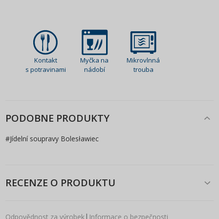
Kontakt
Myčka na
Mikrovlnná
s potravinami
nádobí
trouba
PODOBNE PRODUKTY
#
Jídelní soupravy Bolesławiec
RECENZE O PRODUKTU
|
Odpovědnost za výrobek
Informace o bezpečnosti