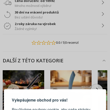
Cena doručení: od 109 Kč
Mnoho možností výběru!
30 dní na vrácení produktů
Bez udání důvodu!
2 roky záruka na výrobek
Žádné vyjímky!
0.0
/ 5
0 recenzí
DALŠÍ Z TÉTO KATEGORIE
PŘIHLÁŠENÍ
REGISTRACE
Vylepšujeme obchod pro vás!
Přihlaste se ke svému účtu
Používáme soubory cookie, aby naše stránky