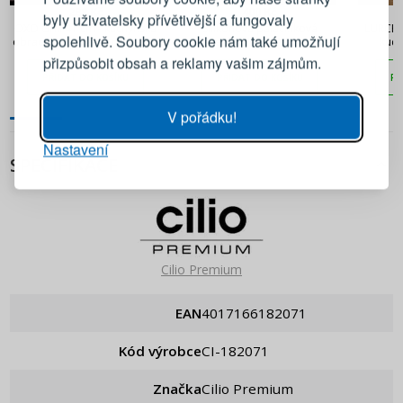
288 Kč
400 Kč
byly uživatelsky přívětivější a fungovaly
OXO Grill 41 cm - kuchyňská
Silikonová palačinková
LURCH 
Emailová adresa
spolehlivě. Soubory cookie nám také umožňují
obracečka na gril z nerezové
obracečka MASTRAD Pancake
kuch
oceli
33 cm
přizpůsobit obsah a reklamy vašim zájmům.
PŘIDAT DO KOŠÍKU
PŘIDAT DO KOŠÍKU
PŘ
Heslo
UKÁZAT
V pořádku!
Nastavení
PŘIHLÁSIT SE
SPECIFIKACE
Připomenutí hesla
Cilio Premium
EAN
4017166182071
Kód výrobce
CI-182071
Značka
Cilio Premium