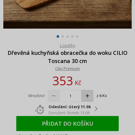
Lopatky
Dřevěná kuchyňská obracečka do woku CILIO
Toscana 30 cm
Cilio Premium
353
Kč
Množství
z 6 Ks
Odeslání: úterý 11.08
Doručení: čtvrtek 13.08
PŘIDAT DO KOŠÍKU