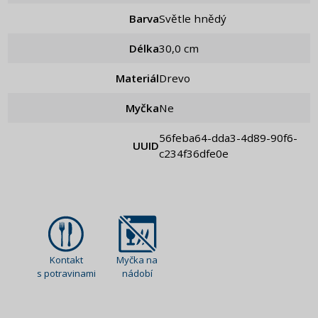
Barva
Světle hnědý
Délka
30,0 cm
Materiál
Drevo
Myčka
Ne
56feba64-dda3-4d89-90f6-
UUID
c234f36dfe0e
Kontakt
Myčka na
s potravinami
nádobí