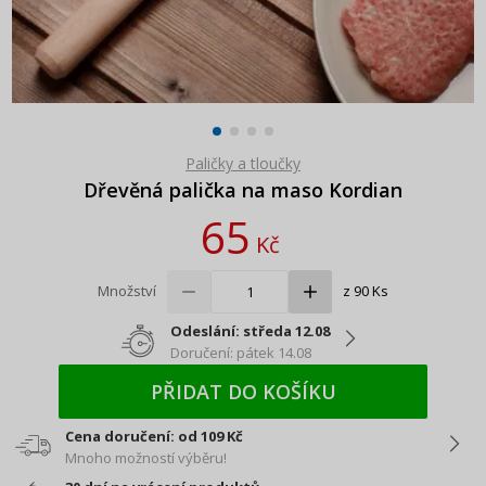
Paličky a tloučky
Dřevěná palička na maso Kordian
65
Kč
Množství
z 90 Ks
Odeslání: středa 12.08
Doručení: pátek 14.08
PŘIDAT DO KOŠÍKU
Cena doručení: od 109 Kč
Mnoho možností výběru!