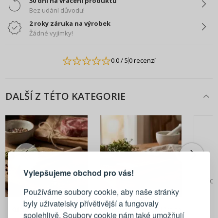
30 dní na vrácení produktů
Bez udání důvodu!
2 roky záruka na výrobek
Žádné vyjímky!
0.0
/ 5
0 recenzí
DALŠÍ Z TÉTO KATEGORIE
PŘIHLÁŠENÍ
REGISTRACE
Vylepšujeme obchod pro vás!
Přihlaste se ke svému účtu
Pok
Používáme soubory cookie, aby naše stránky
81 Kč
64 Kč
byly uživatelsky přívětivější a fungovaly
Emailová adresa
Kulatá dřevěná palička na
Čtvercová dřevěná palička na
spolehlivě. Soubory cookie nám také umožňují
maso ODELO
maso ODELO