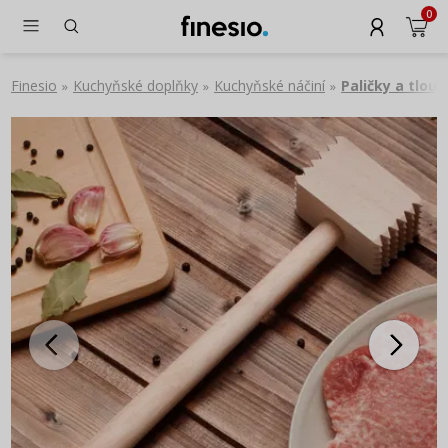
0
Finesio
Kuchyňské doplňky
Kuchyňské náčiní
Paličky a tlouč
»
»
»