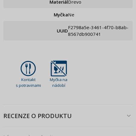
Materiál
Drevo
Myčka
Ne
f2798a5e-3461-4f70-b8ab-
UUID
8567db900741
Kontakt
Myčka na
s potravinami
nádobí
RECENZE O PRODUKTU