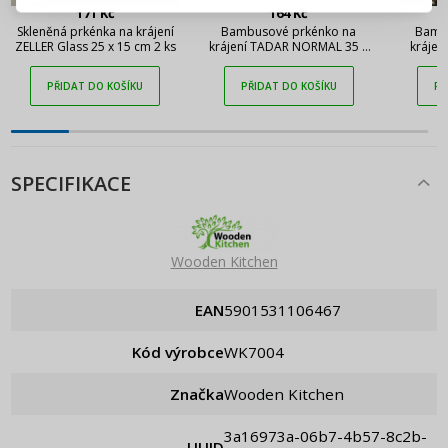
171 Kč
164 Kč
Připomenutí hesla
Skleněná prkénka na krájení
Bambusové prkénko na
Bamb
ZELLER Glass 25 x 15 cm 2 ks
krájení TADAR NORMAL 35 x
krájen
25 cm
DAILY I
PŘIDAT DO KOŠÍKU
PŘIDAT DO KOŠÍKU
PŘ
SPECIFIKACE
Wooden Kitchen
EAN
5901531106467
Kód výrobce
WK7004
Značka
Wooden Kitchen
3a16973a-06b7-4b57-8c2b-
UUID