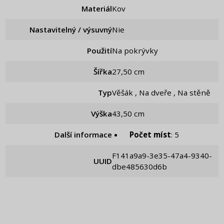
Materiál
Kov
Nastavitelný / výsuvný
nie
Použití
Na pokrývky
Šířka
27,50 cm
Typ
Věšák , Na dveře , Na stěně
Výška
43,50 cm
Další informace
Počet míst
: 5
f141a9a9-3e35-47a4-9340-
UUID
dbe485630d6b