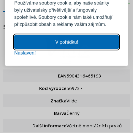
Používáme soubory cookie, aby naše stránky
byly uživatelsky přívětivější a fungovaly
Emailová adresa
spolehlivě. Soubory cookie nám také umožňují
přizpůsobit obsah a reklamy vašim zájmům.
SPECIFIKACE
Heslo
UKÁZAT
V pořádku!
Nastavení
PŘIHLÁSIT SE
Vilde
Připomenutí hesla
EAN
5904316465193
Kód výrobce
569737
Značka
Vilde
Barva
Černý
Další informace
Včetně montážních prvků