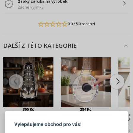
2 roky záruka na výrobek
Žádné vyjímky!
0.0
/ 5
0 recenzí
DALŠÍ Z TÉTO KATEGORIE
PŘIHLÁŠENÍ
REGISTRACE
305 Kč
284 Kč
Kovový držák na poklice
Držák na poklice chromovaný
Plastov
PRIMPOL HANGER BLACK
42 cm
TESCOMA
Vylepšujeme obchod pro vás!
Přihlaste se ke svému účtu
PŘIDAT DO KOŠÍKU
PŘIDAT DO KOŠÍKU
PŘ