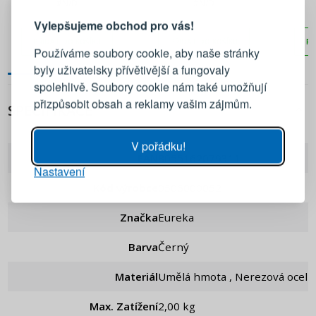
#N/D
#N/D
Vylepšujeme obchod pro vás!
Přihlaste se ke svému účtu
PŘIDAT DO KOŠÍKU
PŘIDAT DO KOŠÍKU
PŘ
Používáme soubory cookie, aby naše stránky
byly uživatelsky přívětivější a fungovaly
Emailová adresa
spolehlivě. Soubory cookie nám také umožňují
přizpůsobit obsah a reklamy vašim zájmům.
SPECIFIKACE
Heslo
UKÁZAT
V pořádku!
EAN
8055162079311
Nastavení
PŘIHLÁSIT SE
Kód výrobce
0506000052
Připomenutí hesla
Značka
Eureka
Barva
Černý
Materiál
Umělá hmota , Nerezová ocel
Max. Zatížení
2,00 kg