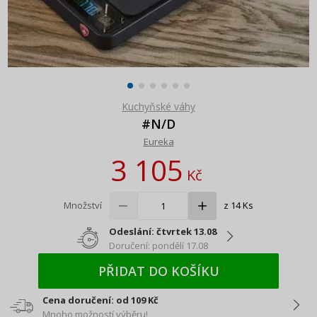
Kuchyňské váhy
#N/D
Eureka
3 105
Kč
Množství
z 14 Ks
Odeslání: čtvrtek 13.08
Doručení: pondělí 17.08
PŘIDAT DO KOŠÍKU
Cena doručení: od 109 Kč
Mnoho možností výběru!