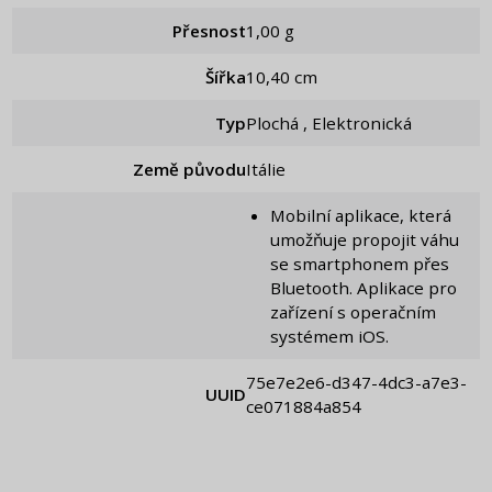
Přesnost
1,00 g
Šířka
10,40 cm
Typ
Plochá , Elektronická
Země původu
Itálie
Mobilní aplikace, která
umožňuje propojit váhu
se smartphonem přes
Bluetooth. Aplikace pro
zařízení s operačním
systémem iOS.
75e7e2e6-d347-4dc3-a7e3-
UUID
ce071884a854