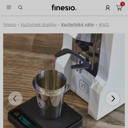
0
Finesio
Kuchyňské doplňky
Kuchyňské váhy
#N/D
»
»
»