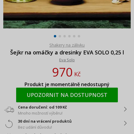
Shakery na zálivku
Šejkr na omáčky a dresinky EVA SOLO 0,25 l
Eva Solo
970
Kč
Produkt je momentálně nedostupný
UPOZORNIT NA DOSTUPNOST
Cena doručení: od 109 Kč
Mnoho možností výběru!
30 dní na vrácení produktů
Bez udání důvodu!