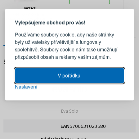
PŘIHLÁŠENÍ
REGISTRACE
987 Kč
GEFU SERVIRO termo
konvička na omáčku 400 ml
Vylepšujeme obchod pro vás!
Přihlaste se ke svému účtu
PŘIDAT DO KOŠÍKU
Používáme soubory cookie, aby naše stránky
byly uživatelsky přívětivější a fungovaly
Emailová adresa
spolehlivě. Soubory cookie nám také umožňují
přizpůsobit obsah a reklamy vašim zájmům.
SPECIFIKACE
Heslo
UKÁZAT
V pořádku!
Nastavení
PŘIHLÁSIT SE
Připomenutí hesla
Eva Solo
EAN
5706631023580