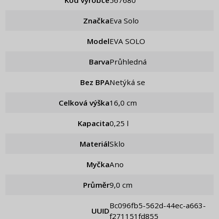
Kód výrobce
567680
Značka
Eva Solo
Model
EVA SOLO
Barva
Průhledná
Bez BPA
Netýká se
Celková výška
16,0 cm
Kapacita
0,25 l
Materiál
Sklo
Myčka
Ano
Průměr
9,0 cm
bc096fb5-562d-44ec-a663-
UUID
f271151fd855