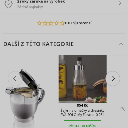
2 roky záruka na výrobek
Žádné vyjímky!
0.0
/ 5
0 recenzí
DALŠÍ Z TÉTO KATEGORIE
954 Kč
Pok
Šejkr na omáčky a dresinky
EVA SOLO My Flavour 0,25 l
PŘIDAT DO KOŠÍKU