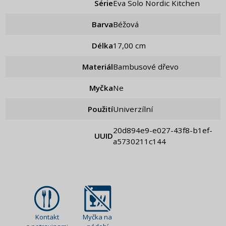
Série
Eva Solo Nordic Kitchen
Barva
Béžová
Délka
17,00 cm
Materiál
Bambusové dřevo
Myčka
Ne
Použití
Univerzílní
20d894e9-e027-43f8-b1ef-
UUID
a5730211c144
Kontakt
Myčka na