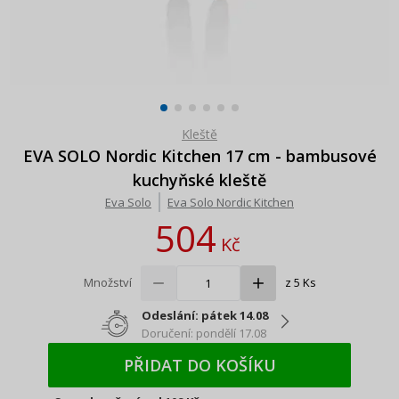
Kleště
EVA SOLO Nordic Kitchen 17 cm - bambusové
kuchyňské kleště
Eva Solo
Eva Solo Nordic Kitchen
504
Kč
Množství
z 5 Ks
Odeslání: pátek 14.08
Doručení: pondělí 17.08
PŘIDAT DO KOŠÍKU