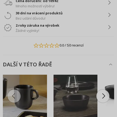
Cena doručení: od 109 Kč
Mnoho možností výběru!
30 dní na vrácení produktů
Bez udání důvodu!
2 roky záruka na výrobek
Žádné vyjímky!
0.0
/ 5
0 recenzí
DALŠÍ V TÉTO ŘADĚ