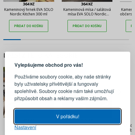
364 Kč
364 Kč
Kameninový hrnek EVA SOLO
Kameninová mísa / salátová
Kamenin
Nordic Kitchen 300 ml
mísa EVA SOLO Nordic
občerst
Kitchen 0,4 l
PŘIDAT DO KOŠÍKU
PŘIDAT DO KOŠÍKU
PŘ
PŘIHLÁŠENÍ
REGISTRACE
DALŠÍ Z TÉTO KATEGORIE
Vylepšujeme obchod pro vás!
Přihlaste se ke svému účtu
Používáme soubory cookie, aby naše stránky
byly uživatelsky přívětivější a fungovaly
Emailová adresa
spolehlivě. Soubory cookie nám také umožňují
přizpůsobit obsah a reklamy vašim zájmům.
Heslo
UKÁZAT
V pořádku!
410 Kč
570 Kč
LURCH Tango 30 cm černé -
Nerezové kleště na těstoviny
EVA SOL
Nastavení
PŘIHLÁSIT SE
univerzální kuchyňské kleště
ZWILLING Dinner 24 cm
cm - b
silikonové