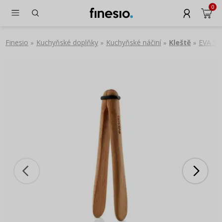
0
Finesio
Kuchyňské doplňky
Kuchyňské náčiní
Kleště
EVA SO
»
»
»
»