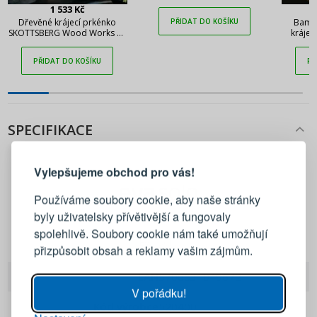
1 533 Kč
PŘIDAT DO KOŠÍKU
Dřevěné krájecí prkénko
Bamb
SKOTTSBERG Wood Works 40
krájen
x 30 cm
BB
PŘIDAT DO KOŠÍKU
PŘ
SPECIFIKACE
PŘIHLÁŠENÍ
REGISTRACE
Vylepšujeme obchod pro vás!
Přihlaste se ke svému účtu
Používáme soubory cookie, aby naše stránky
byly uživatelsky přívětivější a fungovaly
Emailová adresa
spolehlivě. Soubory cookie nám také umožňují
Eva Solo
přizpůsobit obsah a reklamy vašim zájmům.
Heslo
UKÁZAT
EAN
5706631049672
V pořádku!
Kód výrobce
520400