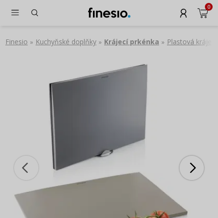
0
Finesio
Kuchyňské doplňky
Krájecí prkénka
Plastová krájec
»
»
»