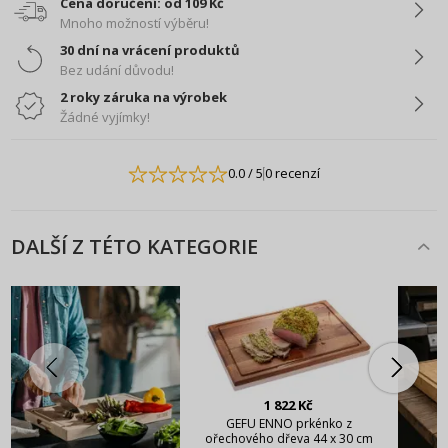
Cena doručení: od 109 Kč
Mnoho možností výběru!
30 dní na vrácení produktů
Bez udání důvodu!
2 roky záruka na výrobek
Žádné vyjímky!
0.0
/ 5
0 recenzí
DALŠÍ Z TÉTO KATEGORIE
1 822 Kč
GEFU ENNO prkénko z
ořechového dřeva 44 x 30 cm