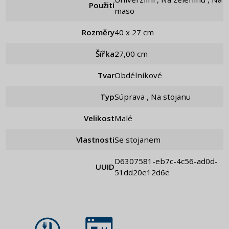
Použití
maso
Rozměry
40 x 27 cm
Šířka
27,00 cm
Tvar
Obdélníkové
Typ
Súprava , Na stojanu
Velikost
Malé
Vlastnosti
Se stojanem
d6307581-eb7c-4c56-ad0d-
UUID
51dd20e12d6e