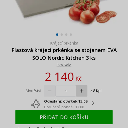
Krájecí prkénka
Plastová krájecí prkénka se stojanem EVA
SOLO Nordic Kitchen 3 ks
Eva Solo
2 140
Kč
Množství
z 8 Kpl.
Odeslání: čtvrtek 13.08
Doručení: pondělí 17.08
PŘIDAT DO KOŠÍKU