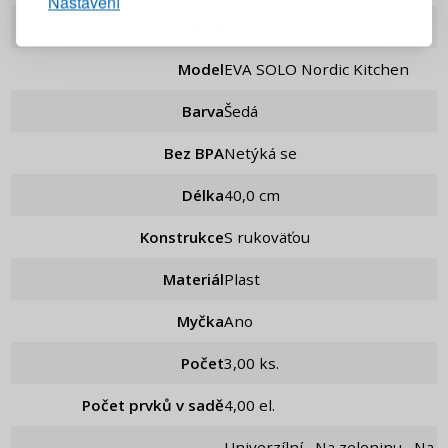
Nastavení
PŘIHLÁSIT SE
Značka
Eva Solo
Připomenutí hesla
Model
EVA SOLO Nordic Kitchen
Barva
Šedá
Bez BPA
Netýká se
Délka
40,0 cm
Konstrukce
S rukoväťou
Materiál
Plast
Myčka
Ano
Počet
3,00 ks.
Počet prvků v sadě
4,00 el.
Univerzílní , Na zeleninu , Na