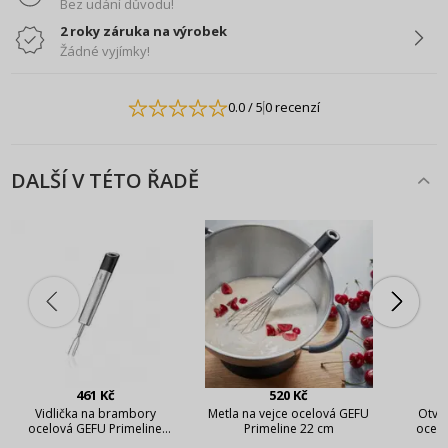
Bez udání důvodu!
2 roky záruka na výrobek
Žádné vyjímky!
0.0
/ 5
0 recenzí
DALŠÍ V TÉTO ŘADĚ
461 Kč
520 Kč
Vidlička na brambory
Metla na vejce ocelová GEFU
Otvír
ocelová GEFU Primeline
Primeline 22 cm
ocelo
Potato 18,5 cm