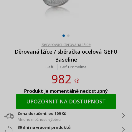
Servírovací děrovaná lžíce
Děrovaná lžíce / sběračka ocelová GEFU
Baseline
Gefu
Gefu Primeline
982
Kč
Produkt je momentálně nedostupný
UPOZORNIT NA DOSTUPNOST
Cena doručení: od 109 Kč
Mnoho možností výběru!
30 dní na vrácení produktů