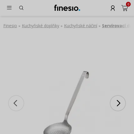
0
Finesio
Kuchyňské doplňky
Kuchyňské náčiní
Servírovací dě
»
»
»