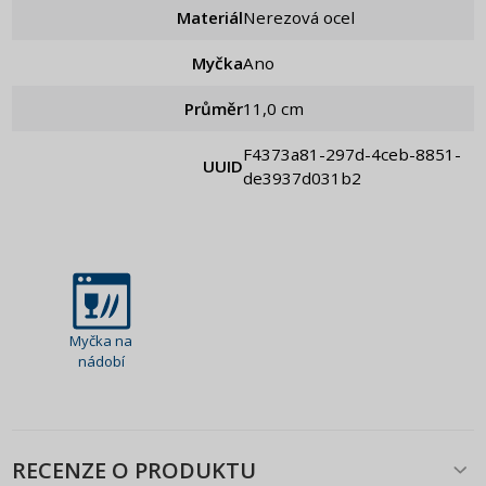
Materiál
Nerezová ocel
Myčka
Ano
Průměr
11,0 cm
f4373a81-297d-4ceb-8851-
UUID
de3937d031b2
Myčka na
nádobí
RECENZE O PRODUKTU