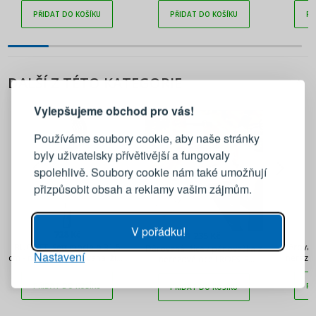
PŘIDAT DO KOŠÍKU
PŘIDAT DO KOŠÍKU
PŘ
PŘIHLÁŠENÍ
REGISTRACE
DALŠÍ Z TÉTO KATEGORIE
Vylepšujeme obchod pro vás!
Přihlaste se ke svému účtu
Používáme soubory cookie, aby naše stránky
byly uživatelsky přívětivější a fungovaly
Emailová adresa
spolehlivě. Soubory cookie nám také umožňují
přizpůsobit obsah a reklamy vašim zájmům.
Heslo
UKÁZAT
V pořádku!
728 Kč
1 235 Kč
BUGATTI Settimocielo 31,5
Děrovaná
Děrovaná lžíce / pěnovačka z
Nastavení
PŘIHLÁSIT SE
cm - nerezová děrovaná lžíce
nerezov
nerezové oceli ROESLE
/ pěnovačka
Rundgriff 40 cm
PŘIDAT DO KOŠÍKU
PŘ
PŘIDAT DO KOŠÍKU
Připomenutí hesla