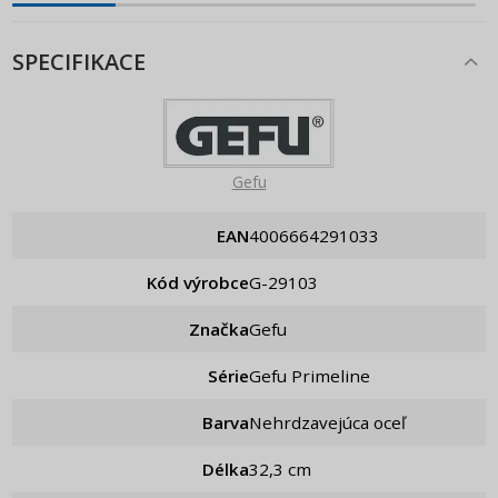
SPECIFIKACE
Gefu
EAN
4006664291033
Kód výrobce
g-29103
Značka
Gefu
Série
Gefu Primeline
Barva
Nehrdzavejúca oceľ
Délka
32,3 cm