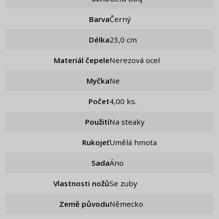
Barva
Černý
Délka
23,0 cm
Materiál čepele
Nerezová ocel
Myčka
Ne
Počet
4,00 ks.
Použití
Na steaky
Rukojeť
Umělá hmota
Sada
áno
Vlastnosti nožů
Se zuby
Země původu
Německo