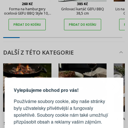
260 Kč
385 Kč
Forma na hamburgery
Grilovací kartáč GEFU BBQ
Lis na 
ocelová GEFU BBQ Style 10,8
38,5 cm
GE
cm
PŘIDAT DO KOŠÍKU
PŘIDAT DO KOŠÍKU
PŘ
DALŠÍ Z TÉTO KATEGORIE
PŘIHLÁŠENÍ
REGISTRACE
Vylepšujeme obchod pro vás!
Přihlaste se ke svému účtu
Používáme soubory cookie, aby naše stránky
byly uživatelsky přívětivější a fungovaly
Emailová adresa
871 Kč
888 Kč
spolehlivě. Soubory cookie nám také umožňují
Nerezové steakové nože
Nerezový nůž na steaky
BUGATTI
přizpůsobit obsah a reklamy vašim zájmům.
SAGAFORM Fredde BBQ 22,5
WÜSTHOF Gourmet 12 cm
cm 4 ks