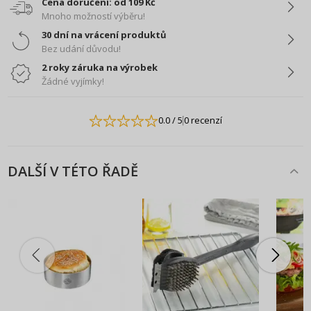
Cena doručení: od 109 Kč
Mnoho možností výběru!
30 dní na vrácení produktů
Bez udání důvodu!
2 roky záruka na výrobek
Žádné vyjímky!
0.0
/ 5
0 recenzí
DALŠÍ V TÉTO ŘADĚ