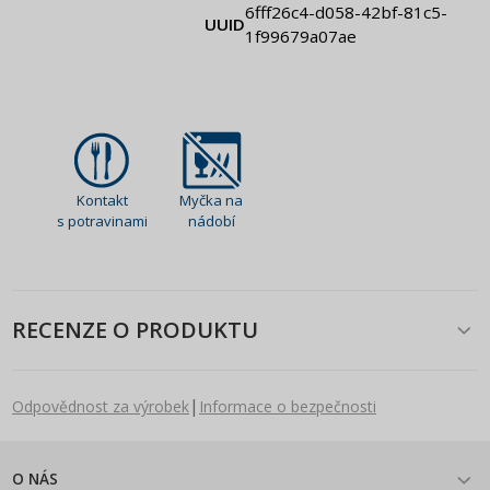
6fff26c4-d058-42bf-81c5-
UUID
1f99679a07ae
Kontakt
Myčka na
s potravinami
nádobí
RECENZE O PRODUKTU
|
Odpovědnost za výrobek
Informace o bezpečnosti
O NÁS