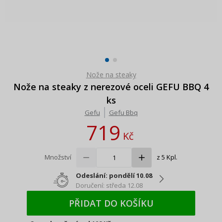
Nože na steaky
Nože na steaky z nerezové oceli GEFU BBQ 4
ks
Gefu
Gefu Bbq
719
Kč
Množství
z 5 Kpl.
Odeslání: pondělí 10.08
Doručení: středa 12.08
PŘIDAT DO KOŠÍKU