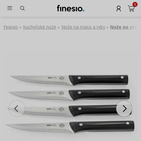
0
Finesio
Kuchyňské nože
Nože na mäso a ryby
Nože na stea
»
»
»