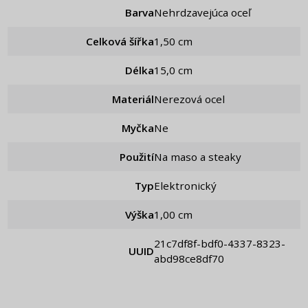
Barva
Nehrdzavejúca oceľ
Celková šířka
1,50 cm
Délka
15,0 cm
Materiál
Nerezová ocel
Myčka
Ne
Použití
Na maso a steaky
Typ
Elektronický
Výška
1,00 cm
21c7df8f-bdf0-4337-8323-
UUID
abd98ce8df70