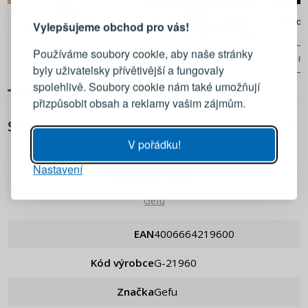
458 Kč
408 Kč
Digitální univerzální
ADE Oven černý - ocelový
Elektro
Vylepšujeme obchod pro vás!
kuchyňský teploměr
kuchyňský teploměr na maso
Přihlaste se ke svému účtu
TESCOMA Presto červený
Používáme soubory cookie, aby naše stránky
PŘIDAT DO KOŠÍKU
PŘIDAT DO KOŠÍKU
PŘ
byly uživatelsky přívětivější a fungovaly
Emailová adresa
spolehlivě. Soubory cookie nám také umožňují
přizpůsobit obsah a reklamy vašim zájmům.
Heslo
UKÁZAT
SPECIFIKACE
V pořádku!
Nastavení
PŘIHLÁSIT SE
Gefu
Připomenutí hesla
EAN
4006664219600
Kód výrobce
G-21960
Značka
Gefu