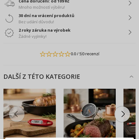
Cena doručení: od 109 Kč
Mnoho možností výběru!
30 dní na vrácení produktů
Bez udání důvodu!
2 roky záruka na výrobek
Žádné vyjímky!
0.0
/ 5
0 recenzí
DALŠÍ Z TÉTO KATEGORIE
PŘIHLÁŠENÍ
REGISTRACE