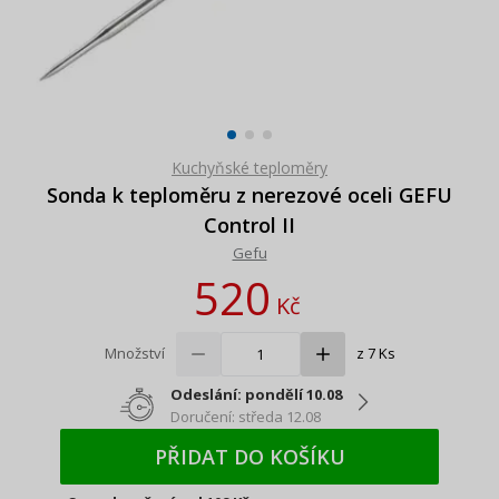
Kuchyňské teploměry
Sonda k teploměru z nerezové oceli GEFU
Control II
Gefu
520
Kč
Množství
z 7 Ks
Odeslání: pondělí 10.08
Doručení: středa 12.08
PŘIDAT DO KOŠÍKU