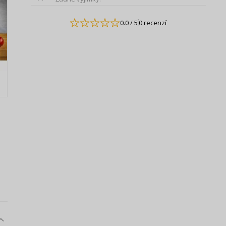
0.0
/ 5
0 recenzí