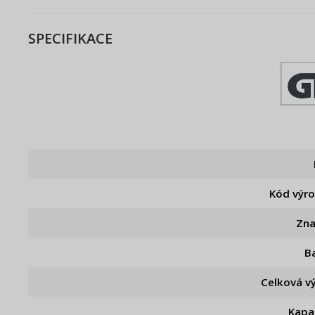
SPECIFIKACE
Kód výr
Zn
B
Celková v
Kapa