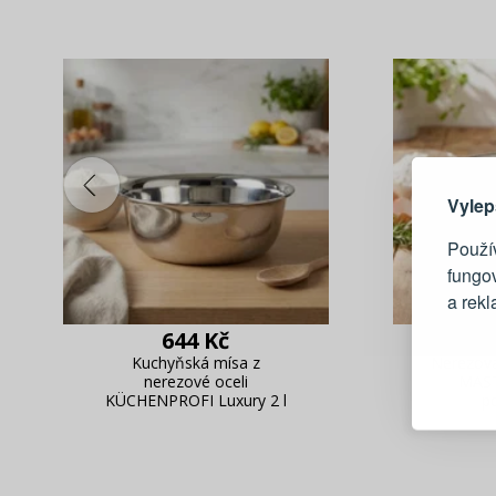
Zde 
Vylep
Použív
fungo
a rek
644 Kč
Blesko
Kuchyňská mísa z
Nerezová
nerezové oceli
MAST
Sledov
KÜCHENPROFI Luxury 2 l
p
Rychlá
Živý n