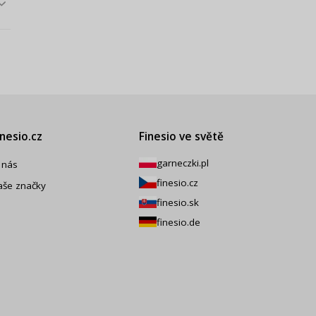
inesio.cz
Finesio ve světě
garneczki.pl
 nás
finesio.cz
aše značky
finesio.sk
finesio.de