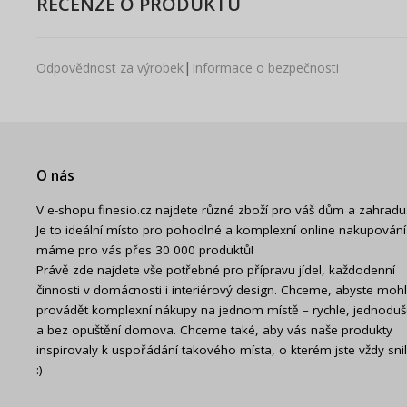
RECENZE O PRODUKTU
|
Odpovědnost za výrobek
Informace o bezpečnosti
O nás
V e-shopu finesio.cz najdete různé zboží pro váš dům a zahradu
Je to ideální místo pro pohodlné a komplexní online nakupování
máme pro vás přes 30 000 produktů!
Právě zde najdete vše potřebné pro přípravu jídel, každodenní
činnosti v domácnosti i interiérový design. Chceme, abyste mohl
provádět komplexní nákupy na jednom místě – rychle, jednodu
a bez opuštění domova. Chceme také, aby vás naše produkty
inspirovaly k uspořádání takového místa, o kterém jste vždy snil
:)