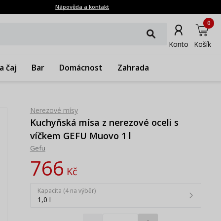
Nápověda a kontakt
0
Konto
Košík
a čaj
Bar
Domácnost
Zahrada
Nerezové mísy
Kuchyňská mísa z nerezové oceli s
víčkem GEFU Muovo 1 l
Gefu
766
Kč
Kapacita (4 na výběr)
1,0 l