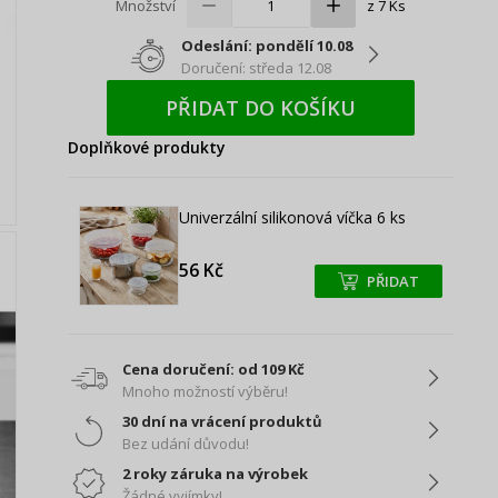
Množství
z 7 Ks
Odeslání: pondělí 10.08
Doručení: středa 12.08
PŘIDAT DO KOŠÍKU
Doplňkové produkty
Univerzální silikonová víčka 6 ks
56 Kč
PŘIDAT
+
+
Cena doručení: od 109 Kč
Mnoho možností výběru!
30 dní na vrácení produktů
Bez udání důvodu!
2 roky záruka na výrobek
Žádné vyjímky!