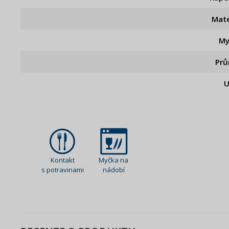
Mate
My
Pr
U
Kontakt
Myčka na
s potravinami
nádobí