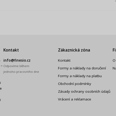
Kontakt
Zákaznická zóna
F
.
info@finesio.cz
Kontakt
O
 –
Odpovíme během
Formy a náklady na doručení
N
jednoho pracovního dne
Formy a náklady na platbu
i
Obchodní podmínky
še
Zásady ochrany osobních údajů
Vrácení a reklamace
i