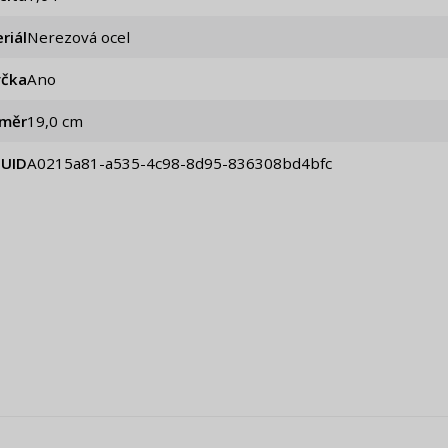
riál
Nerezová ocel
čka
Ano
ůměr
19,0 cm
UID
a0215a81-a535-4c98-8d95-836308bd4bfc