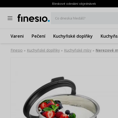
Bleskové odeslání objednávek
Co dneska hledáš?
Vareni
Pečení
Kuchyňské doplňky
Kuchyňs
Finesio
Kuchyňské doplňky
Kuchyňské mísy
Nerezové m
»
»
»