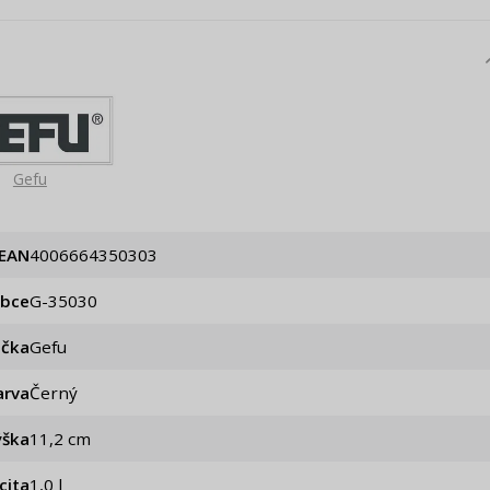
Gefu
EAN
4006664350303
obce
g-35030
ačka
Gefu
arva
Černý
ýška
11,2 cm
cita
1,0 l