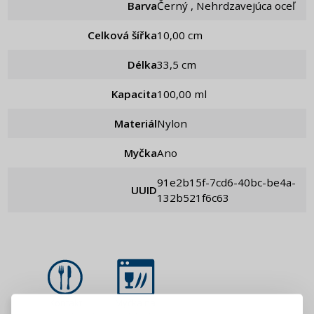
Barva
Černý , Nehrdzavejúca oceľ
Celková šířka
10,00 cm
Délka
33,5 cm
Kapacita
100,00 ml
Materiál
Nylon
Myčka
Ano
91e2b15f-7cd6-40bc-be4a-
UUID
132b521f6c63
PŘIHLÁŠENÍ
REGISTRACE
Kontakt
Myčka na