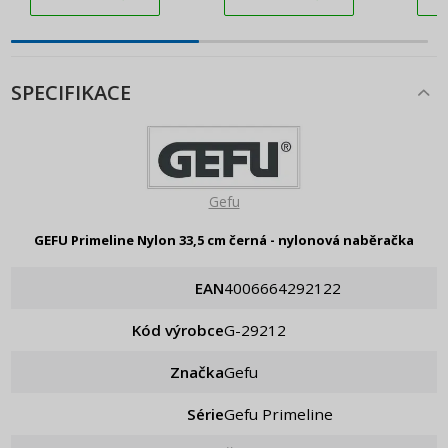
SPECIFIKACE
Gefu
GEFU Primeline Nylon 33,5 cm černá - nylonová naběračka
EAN
4006664292122
Kód výrobce
g-29212
Značka
Gefu
Série
Gefu Primeline