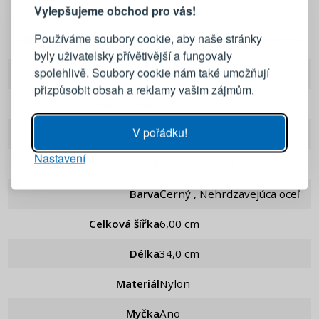
s potravinami
nádobí
Vylepšujeme obchod pro vás!
Přihlaste se ke svému účtu
Používáme soubory cookie, aby naše stránky
GEFU Primeline Nylon 34 cm černá - nylonová kuchyňská lžíce
byly uživatelsky přívětivější a fungovaly
Emailová adresa
spolehlivě. Soubory cookie nám také umožňují
EAN
4006664292139
přizpůsobit obsah a reklamy vašim zájmům.
Kód výrobce
g-29213
Heslo
UKÁZAT
V pořádku!
Značka
Gefu
Nastavení
PŘIHLÁSIT SE
Série
Gefu Primeline
Barva
Černý , Nehrdzavejúca oceľ
Připomenutí hesla
Celková šířka
6,00 cm
Délka
34,0 cm
Materiál
Nylon
Myčka
Ano