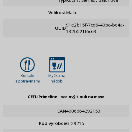
Velikost
Malá
91e2b15f-7cd6-40bc-be4a-
UUID
132b521f6c63
Kontakt
Myčka na
s potravinami
nádobí
GEFU Primeline - ocelový tlouk na maso
EAN
4006664292153
Kód výrobce
g-29215