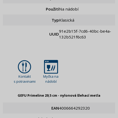
Použití
Na nádobí
Typ
Klasická
91e2b15f-7cd6-40bc-be4a-
UUID
132b521f6c63
Kontakt
Myčka na
s potravinami
nádobí
GEFU Primeline 29,5 cm - nylonová šlehací metla
EAN
4006664292320