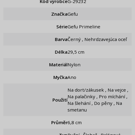
Kód výrobce
g-29232
Značka
Gefu
Série
Gefu Primeline
Barva
Černý , Nehrdzavejúca oceľ
Délka
29,5 cm
Materiál
Nylon
Myčka
Ano
Na dort/zákusek , Na vejce ,
Na palačinky , Pro míchání ,
Použití
Na šlehání , Do pěny , Na
smetanu
Průměr
6,8 cm
Typ
Ruční , Šlehač , Balónová