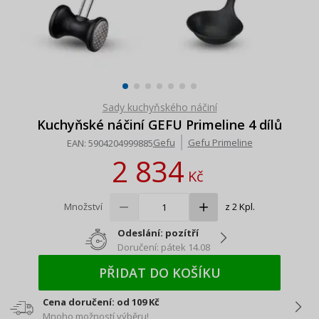
Sady kuchyňského náčiní
Kuchyňské náčiní GEFU Primeline 4 dílů
Gefu
Gefu Primeline
EAN:
5904204999885
2 834
Kč
Množství
z 2 Kpl.
Odeslání: pozítří
Doručení: pátek 14.08
PŘIDAT DO KOŠÍKU
Cena doručení: od 109 Kč
Mnoho možností výběru!