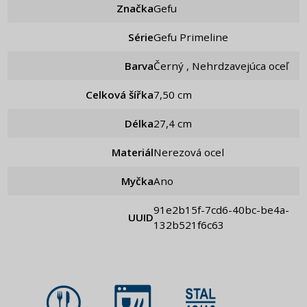
Značka
Gefu
Série
Gefu Primeline
Barva
Černý , Nehrdzavejúca oceľ
Celková šířka
7,50 cm
Délka
27,4 cm
Materiál
Nerezová ocel
Myčka
Ano
91e2b15f-7cd6-40bc-be4a-
UUID
132b521f6c63