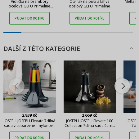
Vidlička na brambory
Otvírák na pivo a láhve
Metla n
ocelová GEFU Primeline
ocelový GEFU Primeline
P
Potato 18,5 cm
PŘIDAT DO KOŠÍKU
PŘIDAT DO KOŠÍKU
PŘ
DALŠÍ Z TÉTO KATEGORIE
2 839 Kč
2 669 Kč
JOSEPH JOSEPH Elevate 7dílná
JOSEPH JOSEPH Elevate 100
JOSEPH
sada vícebarevné – nylonové
Collection 7dílná sada černé
7dí
kuchyňské náčiní se stojanem
– nerezové kuchyňské náčiní
nylono
se stojanem
PŘIDAT DO KOŠÍKU
PŘIDAT DO KOŠÍKU
PŘ