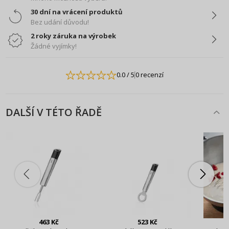
30 dní na vrácení produktů
Bez udání důvodu!
2 roky záruka na výrobek
Žádné vyjímky!
0.0
/ 5
0 recenzí
DALŠÍ V TÉTO ŘADĚ
463 Kč
523 Kč