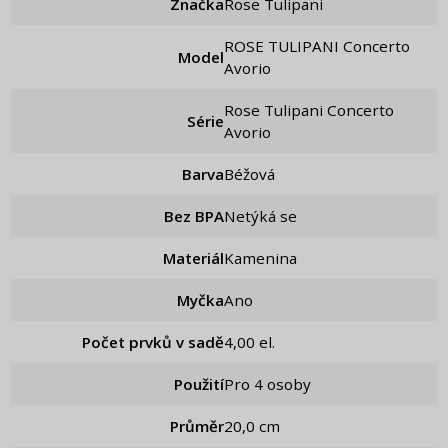
Značka
Rose Tulipani
ROSE TULIPANI Concerto
Model
Avorio
Rose Tulipani Concerto
Série
Avorio
Barva
Béžová
Bez BPA
Netýká se
Materiál
Kamenina
Myčka
Ano
Počet prvků v sadě
4,00 el.
Použití
Pro 4 osoby
Průměr
20,0 cm