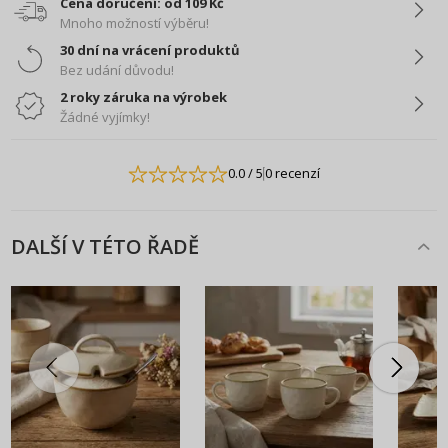
Cena doručení: od 109 Kč
Mnoho možností výběru!
30 dní na vrácení produktů
Bez udání důvodu!
2 roky záruka na výrobek
Žádné vyjímky!
0.0
/ 5
0 recenzí
DALŠÍ V TÉTO ŘADĚ