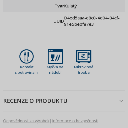
Tvar
Kulatý
d4ed5aaa-e8c8-4d04-84cf-
UUID
91e5be0f87e3
Kontakt
Myčka na
Mikrovlnná
s potravinami
nádobí
trouba
RECENZE O PRODUKTU
|
Odpovědnost za výrobek
Informace o bezpečnosti