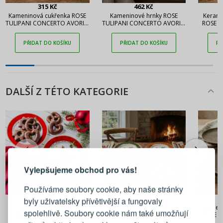
315 Kč
462 Kč
Kameninová cukřenka ROSE
Kameninové hrnky ROSE
Keramic
TULIPANI CONCERTO AVORIO
TULIPANI CONCERTO AVORIO
ROSE T
250 ml
420 ml 4 ks
AVO
PŘIDAT DO KOŠÍKU
PŘIDAT DO KOŠÍKU
PŘ
DALŠÍ Z TÉTO KATEGORIE
PŘIHLÁŠENÍ
REGISTRACE
Vylepšujeme obchod pro vás!
Přihlaste se ke svému účtu
Používáme soubory cookie, aby naše stránky
676 Kč
697 Kč
byly uživatelsky přívětivější a fungovaly
Sada porcelánových
Talíře s motivem srnky EASY
Kamenin
Emailová adresa
spolehlivě. Soubory cookie nám také umožňují
dezertních talířů MERRY
LIFE 19 cm vícebarevné 4 ks
ROSE T
CHRISTMAS červená pro 4
GRIGIO 