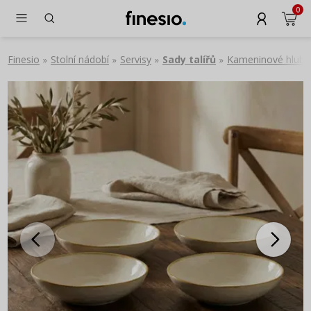
0
Finesio
Stolní nádobí
Servisy
Sady talířů
Kameninové hlubo
»
»
»
»