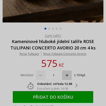
Sady talířů
Kameninové hluboké jídelní talíře ROSE
TULIPANI CONCERTO AVORIO 20 cm 4 ks
Rose Tulipani
Rose Tulipani Concerto Avorio
575
Kč
Množství
z 10 Kpl.
Odeslání: středa 12.08
Doručení: pátek 14.08
PŘIDAT DO KOŠÍKU