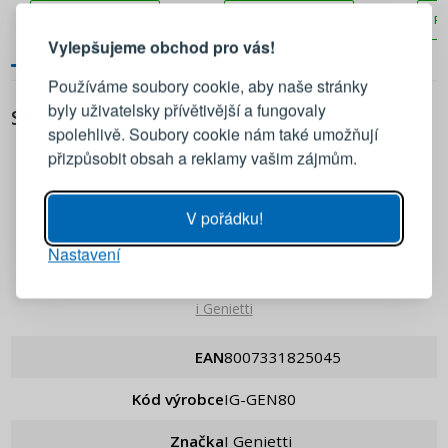
ks
PŘIDAT DO KOŠÍKU
PŘIDAT DO KOŠÍKU
PŘ
Vylepšujeme obchod pro vás!
Přihlaste se ke svému účtu
Používáme soubory cookie, aby naše stránky
byly uživatelsky přívětivější a fungovaly
SPECIFIKACE
Emailová adresa
spolehlivě. Soubory cookie nám také umožňují
přizpůsobit obsah a reklamy vašim zájmům.
Heslo
UKÁZAT
V pořádku!
Nastavení
PŘIHLÁSIT SE
i Genietti
Připomenutí hesla
EAN
8007331825045
Kód výrobce
IG-GEN80
Značka
i Genietti