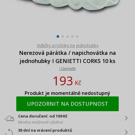
Vidličky a tyčinky na jednohubky
Nerezová párátka / napichovátka na
jednohubky I GENIETTI CORKS 10 ks
i Genietti
193
Kč
Produkt je momentálně nedostupný
UPOZORNIT NA DOSTUPNOST
Cena doručení: od 109 Kč
Mnoho možností výběru!
30 dní na vrácení produktů