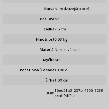
Barva
Nehrdzavejúca oceľ
Bez BPA
Ne
Délka
7,5 cm
Hmotnost
0,03 kg
Materiál
Nerezová ocel
Myčka
Ano
Počet prvků v sadě
10,00 el.
Šířka
1,00 cm
16ed51b3-207b-4956-9239-
UUID
444bf4fff371