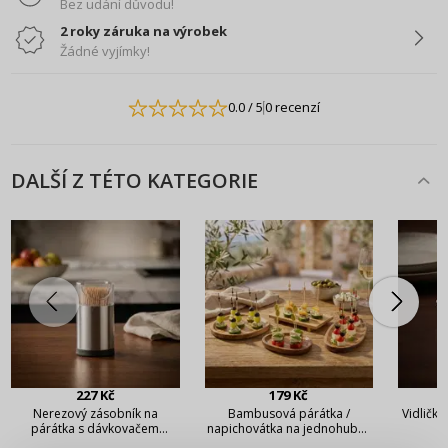
Bez udání důvodu!
2 roky záruka na výrobek
Žádné vyjímky!
0.0
/ 5
0 recenzí
DALŠÍ Z TÉTO KATEGORIE
227 Kč
179 Kč
Nerezový zásobník na
Bambusová párátka /
Vidličk
párátka s dávkovačem
napichovátka na jednohubky
PŘIHLÁŠENÍ
REGISTRACE
TESCOMA GrandCHEF
a burgery VERLO 12 cm 100