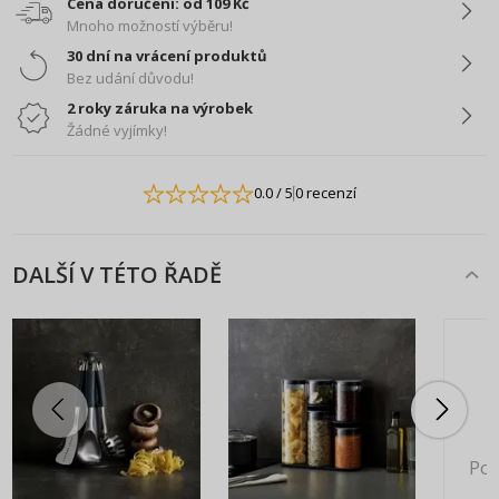
Cena doručení: od 109 Kč
Mnoho možností výběru!
30 dní na vrácení produktů
Bez udání důvodu!
2 roky záruka na výrobek
Žádné vyjímky!
0.0
/ 5
0 recenzí
DALŠÍ V TÉTO ŘADĚ
Pok