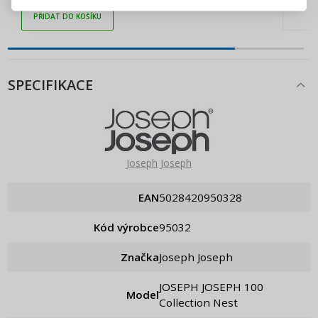
PŘIDAT DO KOŠÍKU
Připomenutí hesla
SPECIFIKACE
Joseph Joseph
EAN
5028420950328
Kód výrobce
95032
Značka
Joseph Joseph
JOSEPH JOSEPH 100
Model
Collection Nest