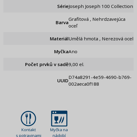
Série
Joseph Joseph 100 Collection
Grafitová , Nehrdzavejúca
Barva
oceľ
Materiál
Umělá hmota , Nerezová ocel
Myčka
Ano
Počet prvků v sadě
9,00 el.
d74a8291-4e59-4690-b769-
UUID
002aeca0f188
Kontakt
Myčka na
s potravinami
nádobí