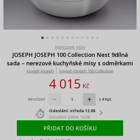
Nerezové mísy
JOSEPH JOSEPH 100 Collection Nest 9dílná
sada – nerezové kuchyňské mísy s odměrkami
Joseph Joseph
Joseph Joseph 100 Collection
4 015
Kč
Množství
z 4 Kpl.
Odeslání: středa 12.08
Doručení: pátek 14.08
PŘIDAT DO KOŠÍKU