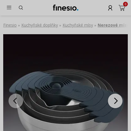
0
Finesio
Kuchyňské doplňky
Kuchyňské mísy
Nerezové mísy
»
»
»