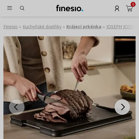
0
Finesio
Kuchyňské doplňky
Krájecí prkénka
JOSEPH JOSEPH C
»
»
»