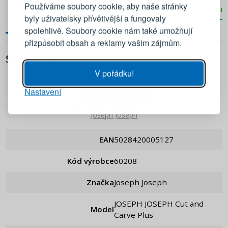
Používáme soubory cookie, aby naše stránky
36 x 23 cm černá
PŘIDAT DO KOŠÍKU
PŘ
byly uživatelsky přívětivější a fungovaly
Emailová adresa
spolehlivě. Soubory cookie nám také umožňují
přizpůsobit obsah a reklamy vašim zájmům.
Heslo
UKÁZAT
SPECIFIKACE
V pořádku!
Nastavení
PŘIHLÁSIT SE
Joseph Joseph
Připomenutí hesla
EAN
5028420005127
Kód výrobce
60208
Značka
Joseph Joseph
JOSEPH JOSEPH Cut and
Model
Carve Plus