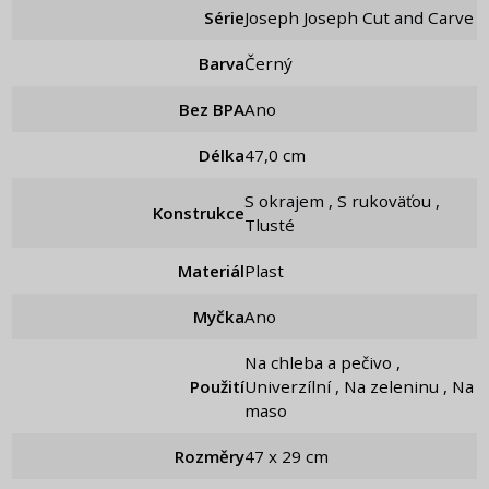
Série
Joseph Joseph Cut and Carve
Barva
Černý
Bez BPA
Ano
Délka
47,0 cm
S okrajem , S rukoväťou ,
Konstrukce
Tlusté
Materiál
Plast
Myčka
Ano
Na chleba a pečivo ,
Použití
Univerzílní , Na zeleninu , Na
maso
Rozměry
47 x 29 cm