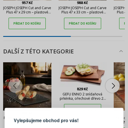
957 Kč
988 Kč
JOSEPH JOSEPH Cut and Carve
JOSEPH JOSEPH Cut and Carve
JOSEPH 
Plus 47 x 29 cm – plastové
Plus 47 x 33 cm – plastové
Plus 4
prkénko na krájení
prkénko na krájení
prk
PŘIDAT DO KOŠÍKU
PŘIDAT DO KOŠÍKU
PŘ
DALŠÍ Z TÉTO KATEGORIE
829 Kč
GEFU ENNO 2 snídaňová
prkénka, ořechové dřevo 24
x 14,5 cm
PŘIHLÁŠENÍ
REGISTRACE
PŘIDAT DO KOŠÍKU
880 Kč
Prkénko na krájení z laminátu
Akáciov
Vylepšujeme obchod pro vás!
dřevěných vláken
ZASSENH
Přihlaste se ke svému účtu
ZASSENHAUS Amnesto velká