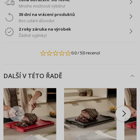
Mnoho možností výběru!
30 dní na vrácení produktů
Bez udání důvodu!
2 roky záruka na výrobek
Žádné vyjímky!
0.0
/ 5
0 recenzí
DALŠÍ V TÉTO ŘADĚ