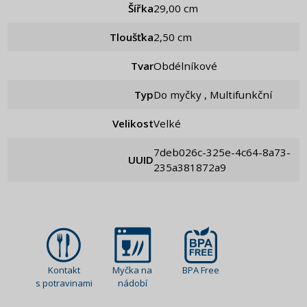
Šířka
29,00 cm
Tloušťka
2,50 cm
Tvar
Obdélníkové
Typ
Do myčky , Multifunkční
Velikost
Velké
7deb026c-325e-4c64-8a73-
UUID
235a381872a9
Kontakt
Myčka na
BPA Free
s potravinami
nádobí