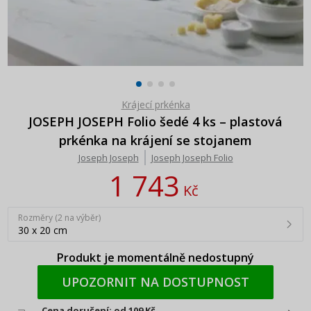
Krájecí prkénka
JOSEPH JOSEPH Folio šedé 4 ks – plastová
prkénka na krájení se stojanem
Joseph Joseph
Joseph Joseph Folio
1 743
Kč
Rozměry (2 na výběr)
30 x 20 cm
Produkt je momentálně nedostupný
UPOZORNIT NA DOSTUPNOST
Cena doručení: od 109 Kč