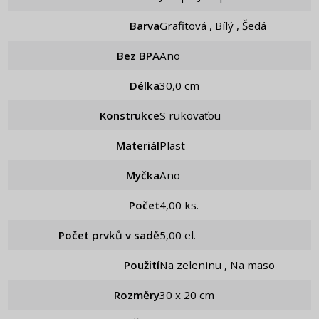
Barva
Grafitová , Bílý , Šedá
Bez BPA
Ano
Délka
30,0 cm
Konstrukce
S rukoväťou
Materiál
Plast
Myčka
Ano
Počet
4,00 ks.
Počet prvků v sadě
5,00 el.
Použití
Na zeleninu , Na maso
Rozměry
30 x 20 cm