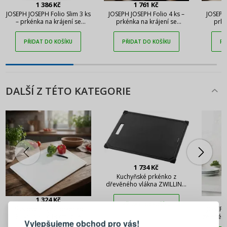
1 386 Kč
1 761 Kč
JOSEPH JOSEPH Folio Slim 3 ks
JOSEPH JOSEPH Folio 4 ks –
JOSEPH 
– prkénka na krájení se
prkénka na krájení se
prké
stojanem
stojanem
PŘIDAT DO KOŠÍKU
PŘIDAT DO KOŠÍKU
PŘ
DALŠÍ Z TÉTO KATEGORIE
1 734 Kč
Kuchyňské prkénko z
dřevěného vlákna ZWILLING
42 x 30 cm černé
PŘIHLÁŠENÍ
REGISTRACE
1 324 Kč
PŘIDAT DO KOŠÍKU
Plastové krájecí prkénko
JOSEPH
KESPER 50 x 38 cm, bílé
zelené –
Vylepšujeme obchod pro vás!
krá