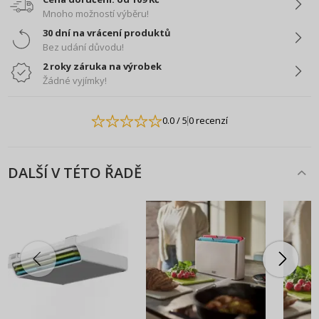
Mnoho možností výběru!
30 dní na vrácení produktů
Bez udání důvodu!
2 roky záruka na výrobek
Žádné vyjímky!
0.0
/ 5
0 recenzí
DALŠÍ V TÉTO ŘADĚ