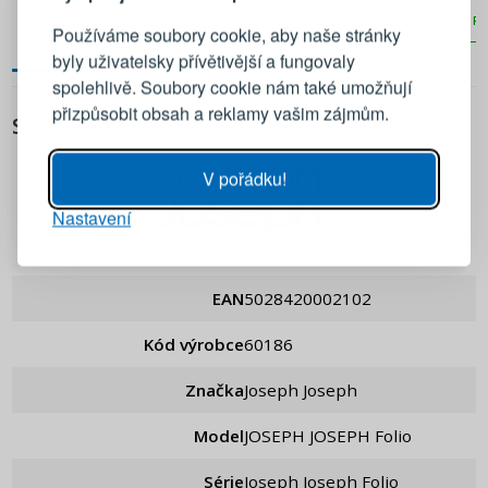
Přihlaste se ke svému účtu
PŘIDAT DO KOŠÍKU
PŘ
Používáme soubory cookie, aby naše stránky
byly uživatelsky přívětivější a fungovaly
Emailová adresa
spolehlivě. Soubory cookie nám také umožňují
přizpůsobit obsah a reklamy vašim zájmům.
SPECIFIKACE
Heslo
UKÁZAT
V pořádku!
Nastavení
PŘIHLÁSIT SE
Joseph Joseph
Připomenutí hesla
EAN
5028420002102
Kód výrobce
60186
Značka
Joseph Joseph
Model
JOSEPH JOSEPH Folio
Série
Joseph Joseph Folio