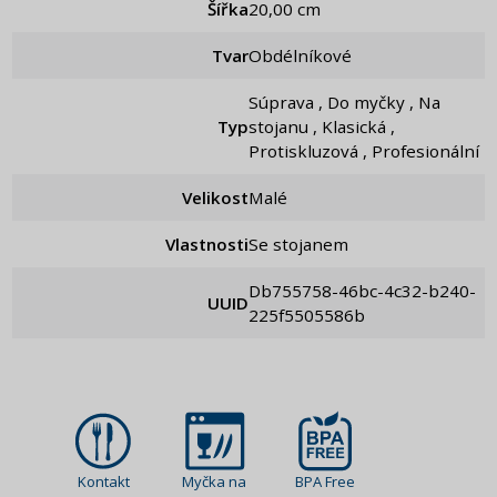
Šířka
20,00 cm
Tvar
Obdélníkové
Súprava , Do myčky , Na
Typ
stojanu , Klasická ,
Protiskluzová , Profesionální
Velikost
Malé
Vlastnosti
Se stojanem
db755758-46bc-4c32-b240-
UUID
225f5505586b
Kontakt
Myčka na
BPA Free