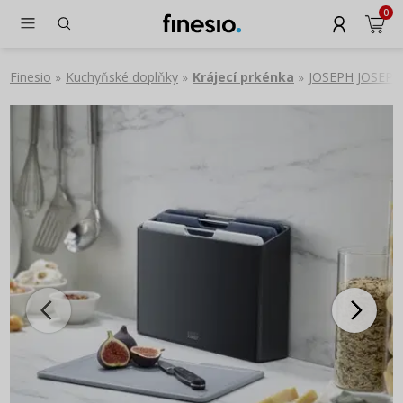
0
Finesio
Kuchyňské doplňky
Krájecí prkénka
JOSEPH JOSEPH F
»
»
»