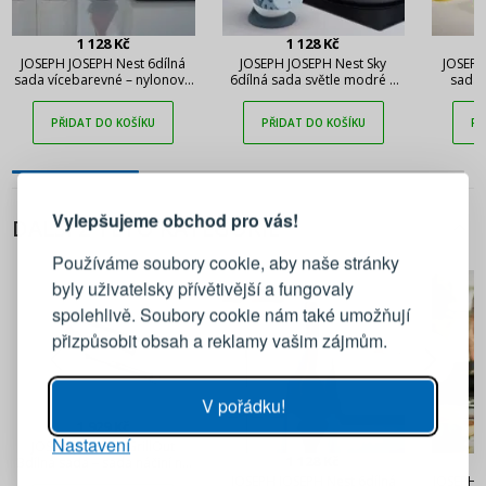
1 128 Kč
1 128 Kč
JOSEPH JOSEPH Nest 6dílná
JOSEPH JOSEPH Nest Sky
JOSEPH
sada vícebarevné – nylonové
6dílná sada světle modré –
sada 
kuchyňské náčiní
plastové kuchyňské náčiní
PŘIDAT DO KOŠÍKU
PŘIDAT DO KOŠÍKU
PŘ
PŘIHLÁŠENÍ
REGISTRACE
Vylepšujeme obchod pro vás!
DALŠÍ Z TÉTO KATEGORIE
Přihlaste se ke svému účtu
Používáme soubory cookie, aby naše stránky
byly uživatelsky přívětivější a fungovaly
Emailová adresa
spolehlivě. Soubory cookie nám také umožňují
přizpůsobit obsah a reklamy vašim zájmům.
Heslo
UKÁZAT
V pořádku!
1 929 Kč
Nastavení
PŘIHLÁSIT SE
JOSEPH JOSEPH GrillOut
1 128 Kč
3dílná sada – sada náčiní na
BBQ
JOSEPH JOSEPH Nest 6dílná
JOSEPH J