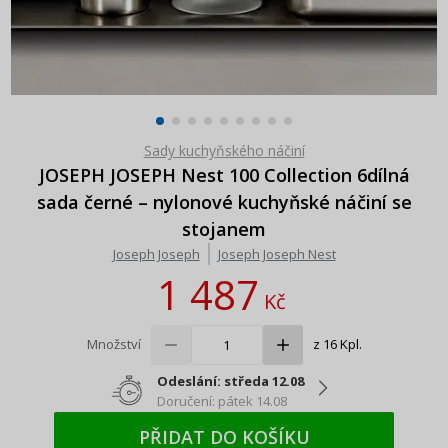
Sady kuchyňského náčiní
JOSEPH JOSEPH Nest 100 Collection 6dílná
sada černé – nylonové kuchyňské náčiní se
stojanem
Joseph Joseph
Joseph Joseph Nest
1 487
Kč
Množství
z 16 Kpl.
Odeslání: středa 12.08
Doručení: pátek 14.08
PŘIDAT DO KOŠÍKU