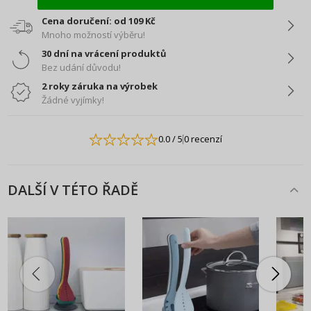
Cena doručení: od 109 Kč
Mnoho možností výběru!
30 dní na vrácení produktů
Bez udání důvodu!
2 roky záruka na výrobek
Žádné vyjímky!
0.0
/ 5
0 recenzí
DALŠÍ V TÉTO ŘADĚ