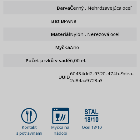
Barva
Černý , Nehrdzavejúca oceľ
Bez BPA
Ne
Materiál
Nylon , Nerezová ocel
Myčka
Ano
Počet prvků v sadě
6,00 el.
60434dd2-9320-474b-9dea-
UUID
2d84aa9723a3
Kontakt
Myčka na
Ocel 18/10
s potravinami
nádobí