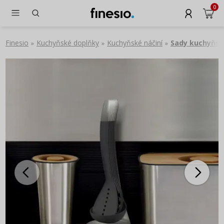
0
Finesio
Kuchyňské doplňky
Kuchyňské náčiní
Sady kuchyňsk
»
»
»