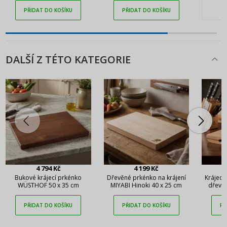
PŘIDAT DO KOŠÍKU
PŘIDAT DO KOŠÍKU
DALŠÍ Z TÉTO KATEGORIE
4 794 Kč
4 199 Kč
Bukové krájecí prkénko
Dřevěné prkénko na krájení
Krájecí
WÜSTHOF 50 x 35 cm
MIYABI Hinoki 40 x 25 cm
dřeva
ARTELE
PŘIDAT DO KOŠÍKU
PŘIDAT DO KOŠÍKU
PŘ