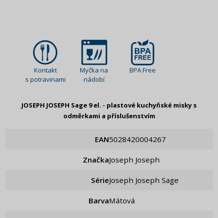
Kontakt
Myčka na
BPA Free
s potravinami
nádobí
JOSEPH JOSEPH Sage 9 el. - plastové kuchyňské misky s
odměrkami a příslušenstvím
EAN
5028420004267
Značka
Joseph Joseph
Série
Joseph Joseph Sage
Barva
Mátová