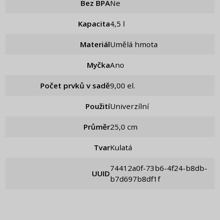
Bez BPA
Ne
Kapacita
4,5 l
Materiál
Umělá hmota
Myčka
Ano
Počet prvků v sadě
9,00 el.
Použití
Univerzílní
Průměr
25,0 cm
Tvar
Kulatá
74412a0f-73b6-4f24-b8db-
UUID
b7d697b8df1f