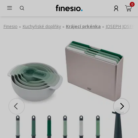
0
Finesio
Kuchyňské doplňky
Krájecí prkénka
JOSEPH JOSEPH S
»
»
»