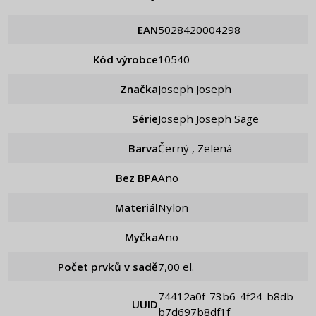
EAN
5028420004298
Kód výrobce
10540
Značka
Joseph Joseph
Série
Joseph Joseph Sage
Barva
Černý , Zelená
Bez BPA
Ano
Materiál
Nylon
Myčka
Ano
Počet prvků v sadě
7,00 el.
74412a0f-73b6-4f24-b8db-
UUID
b7d697b8df1f