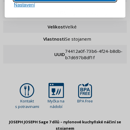
Nastavení
PŘIHLÁSIT SE
Súprava , Do myčky , Na
Typ
stojanu , Profesionální
Připomenutí hesla
Velikost
Velké
Vlastnosti
Se stojanem
74412a0f-73b6-4f24-b8db-
UUID
b7d697b8df1f
Kontakt
Myčka na
BPA Free
s potravinami
nádobí
JOSEPH JOSEPH Sage 7 dílů – nylonové kuchyňské náčiní se
stojanem