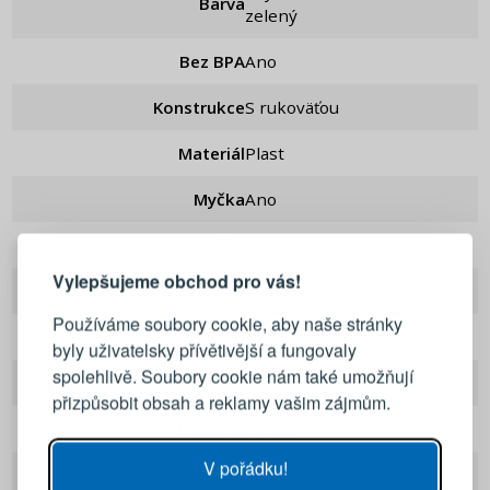
Barva
zelený
Bez BPA
Ano
Konstrukce
S rukoväťou
Materiál
Plast
Myčka
Ano
PŘIHLÁŠENÍ
REGISTRACE
Počet
4,00 ks.
Vylepšujeme obchod pro vás!
Počet prvků v sadě
5,00 el.
Přihlaste se ke svému účtu
Používáme soubory cookie, aby naše stránky
Použití
Na zeleninu , Na maso
byly uživatelsky přívětivější a fungovaly
Emailová adresa
spolehlivě. Soubory cookie nám také umožňují
Rozměry
34 x 24 cm
přizpůsobit obsah a reklamy vašim zájmům.
Tloušťka
1,00 cm
Heslo
UKÁZAT
V pořádku!
Tvar
Obdélníkové