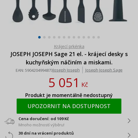
Krájecí prkénka
JOSEPH JOSEPH Sage 21 el. - krájecí desky s
kuchyňským náčiním a miskami.
Joseph Joseph
Joseph Joseph Sage
EAN:
5904204994873
5 051
Kč
Produkt je momentálně nedostupný
UPOZORNIT NA DOSTUPNOST
Cena doručení: od 109 Kč
Mnoho možností výběru!
30 dní na vrácení produktů