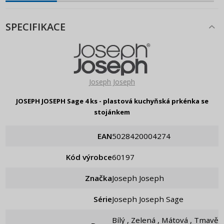
SPECIFIKACE
Joseph Joseph
JOSEPH JOSEPH Sage 4 ks - plastová kuchyňská prkénka se
stojánkem
EAN
5028420004274
Kód výrobce
60197
Značka
Joseph Joseph
Série
Joseph Joseph Sage
Bílý , Zelená , Mátová , Tmavě