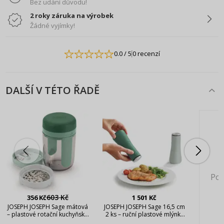
Bez udání důvodu!
2 roky záruka na výrobek
Žádné vyjímky!
0.0
/ 5
0 recenzí
DALŠÍ V TÉTO ŘADĚ
Pok
603 Kč
356 Kč
1 501 Kč
JOSEPH JOSEPH Sage mátová
JOSEPH JOSEPH Sage 16,5 cm
– plastové rotační kuchyňské
2 ks – ruční plastové mlýnky
struhadlo s nádobkou
na pepř a sůl