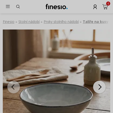
0
Finesio
Stolní nádobí
Prvky stolního nádobí
Talíře na kusy
»
»
»
»