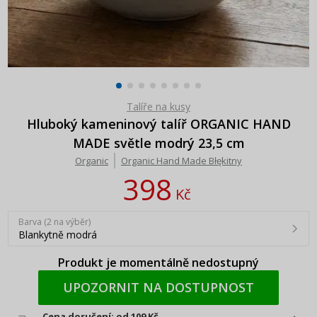
Talíře na kusy
Hluboký kameninový talíř ORGANIC HAND
MADE světle modrý 23,5 cm
Organic
Organic Hand Made Błękitny
398
Kč
Barva (2 na výběr)
Blankytně modrá
Produkt je momentálně nedostupný
UPOZORNIT NA DOSTUPNOST
Cena doručení: od 109 Kč