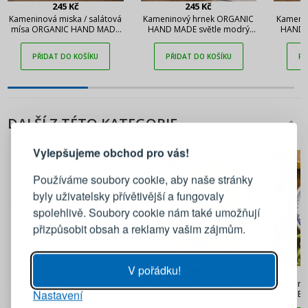
245 Kč
245 Kč
Kameninová miska / salátová
Kameninový hrnek ORGANIC
Kameni
mísa ORGANIC HAND MADE
HAND MADE světle modrý
HAND 
světle modrá 11,5 cm
250 ml
PŘIDAT DO KOŠÍKU
PŘIDAT DO KOŠÍKU
PŘ
PŘIHLÁŠENÍ
REGISTRACE
DALŠÍ Z TÉTO KATEGORIE
Vylepšujeme obchod pro vás!
Přihlaste se ke svému účtu
Používáme soubory cookie, aby naše stránky
byly uživatelsky přívětivější a fungovaly
Emailová adresa
spolehlivě. Soubory cookie nám také umožňují
přizpůsobit obsah a reklamy vašim zájmům.
Heslo
UKÁZAT
V pořádku!
486 Kč
369 Kč
RAK Classic Gourmet – extra
RAK Woodart hnědý – mělký
Dezertn
Nastavení
PŘIHLÁSIT SE
hluboký kulatý talíř 26 cm
talíř 24 cm
892 Bo