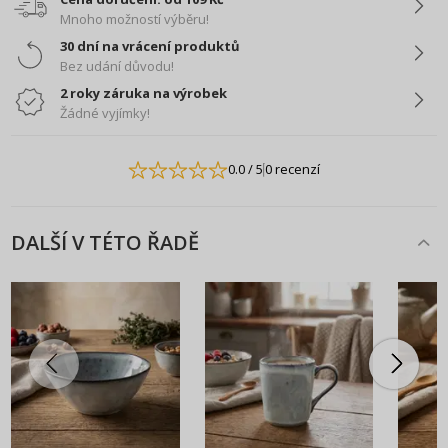
Mnoho možností výběru!
30 dní na vrácení produktů
Bez udání důvodu!
2 roky záruka na výrobek
Žádné vyjímky!
0.0
/ 5
0 recenzí
DALŠÍ V TÉTO ŘADĚ