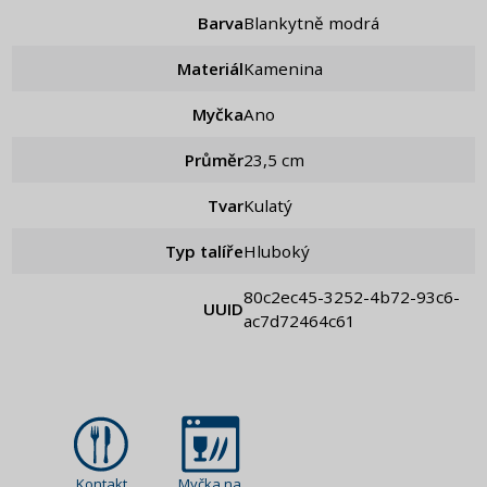
Barva
Blankytně modrá
Materiál
Kamenina
Myčka
Ano
Průměr
23,5 cm
Tvar
Kulatý
Typ talíře
Hluboký
80c2ec45-3252-4b72-93c6-
UUID
ac7d72464c61
Kontakt
Myčka na