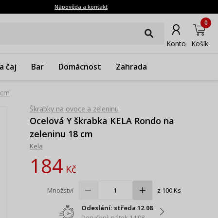
Nápověda a kontakt
0
Konto
Košík
a čaj
Bar
Domácnost
Zahrada
 cm
Škrabky na ovoce a zeleninu
Ocelová Y škrabka KELA Rondo na
zeleninu 18 cm
Kela
184
Kč
Množství
z 100 Ks
Odeslání: středa 12.08
Doručení: pátek 14.08