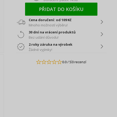
PŘIDAT DO KOŠÍKU
Cena doručení: od 109 Kč
Mnoho možností výběru!
30 dní na vrácení produktů
Bez udání důvodu!
2 roky záruka na výrobek
Žádné vyjímky!
0.0
/ 5
0 recenzí