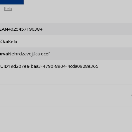
Kela
EAN
4025457190384
ačka
Kela
arva
Nehrdzavejúca oceľ
UID
19d207ea-baa3-4790-8904-4cda0928e365