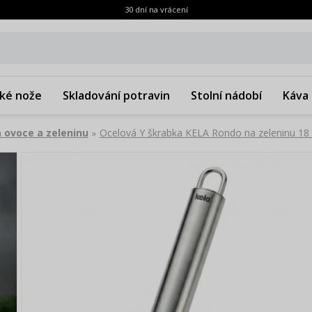
30 dní na vrácení
ké nože
Skladování potravin
Stolní nádobí
Káva 
 ovoce a zeleninu
Ocelová Y škrabka KELA Rondo na zeleninu 18
»