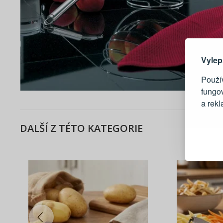
Zde 
Vylep
Použív
fungo
a rek
DALŠÍ Z TÉTO KATEGORIE
Blesko
Sledov
Rychlá
Živý n