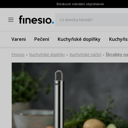
Bleskové odeslání objednávek
Co dneska hledáš?
Vareni
Pečení
Kuchyňské doplňky
Kuchyňs
Finesio
Kuchyňské doplňky
Kuchyňské náčiní
Škrabky na
»
»
»