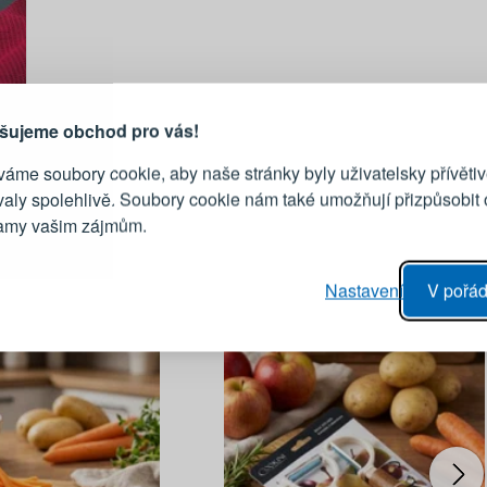
PŘIHLÁŠENÍ
R
je důvod, proč se vyplatí
vytvořit účet
Přihlaste se ke s
šujeme obchod pro vás!
áme soubory cookie, aby naše stránky byly uživatelsky přívětiv
Emailová adresa
valy spolehlivě. Soubory cookie nám také umožňují přizpůsobit
lamy vašim zájmům.
Heslo
vý proces objednávky
Nastavení
V pořád
ání realizace objednávek
PŘIHLÁSIT 
 editace údajů
áhled na změny v objednávce
Připomenutí he