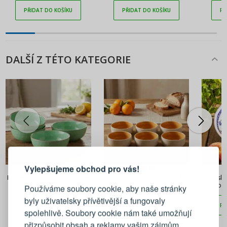
PŘIDAT DO KOŠÍKU
PŘIDAT DO KOŠÍKU
PŘ
DALŠÍ Z TÉTO KATEGORIE
PŘIHLÁŠENÍ
REGISTRACE
Vylepšujeme obchod pro vás!
1 149 Kč
844 Kč
Přihlaste se ke svému účtu
Kameninové misky / salátové
Sada 6 misek ROSE&TULIPANI
Miska
mísy ROSE TULIPANI
ARPEGGIO oranžová 14,5 cm
Bole
Používáme soubory cookie, aby naše stránky
CONCERTO VERDE ACQUA 20
byly uživatelsky přívětivější a fungovaly
cm 4 ks
PŘIDAT DO KOŠÍKU
PŘIDAT DO KOŠÍKU
PŘ
Emailová adresa
spolehlivě. Soubory cookie nám také umožňují
přizpůsobit obsah a reklamy vašim zájmům.