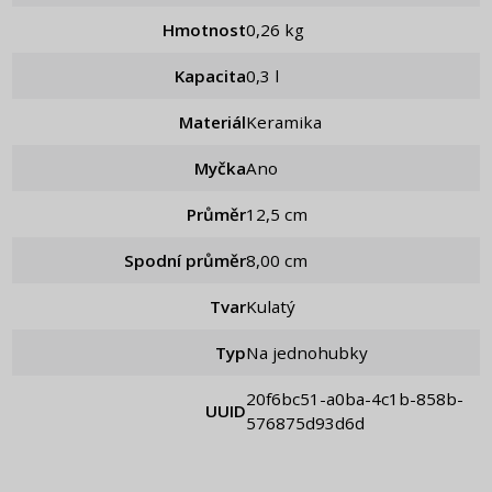
Hmotnost
0,26 kg
Kapacita
0,3 l
Materiál
Keramika
Myčka
Ano
Průměr
12,5 cm
Spodní průměr
8,00 cm
Tvar
Kulatý
Typ
Na jednohubky
20f6bc51-a0ba-4c1b-858b-
UUID
576875d93d6d