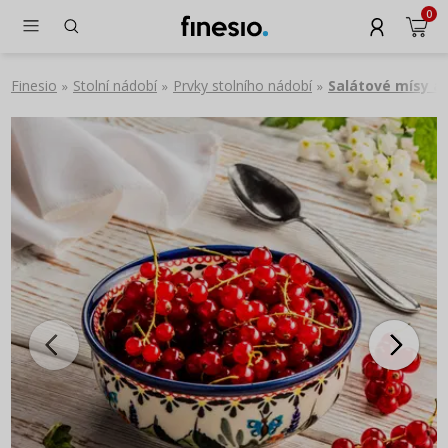
0
Finesio
Stolní nádobí
Prvky stolního nádobí
Salátové mísy a
»
»
»