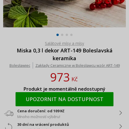
Salátové mísy a mísy
Miska 0,3 l dekor ART-149 Boleslavská
keramika
Bolesławiec
Zakłady Ceramiczne w Bolesławcu wzór ART-149
973
Kč
Produkt je momentálně nedostupný
UPOZORNIT NA DOSTUPNOST
Cena doručení: od 109 Kč
Mnoho možností výběru!
30 dní na vrácení produktů