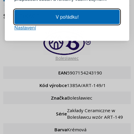
Heslo
UKÁZAT
SPECIFIKACE
V pořádku!
Nastavení
PŘIHLÁSIT SE
Připomenutí hesla
Bolesławiec
EAN
5907154243190
Kód výrobce
1385A/ART-149/1
Značka
Bolesławiec
Zakłady Ceramiczne w
Série
Bolesławcu wzór ART-149
Barva
Krémová