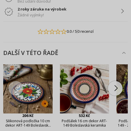
Bez udání důvodu!
2 roky záruka na výrobek
Žádné vyjímky!
0.0
/ 5
0 recenzí
DALŠÍ V TÉTO ŘADĚ
206 Kč
532 Kč
Silikonová podložka 10 cm
Podšálek 16 cm dekor ART-
Podšále
dekor ART-149 Boleslavská
149 Boleslavská keramika
149 - Z
keramika
Bole