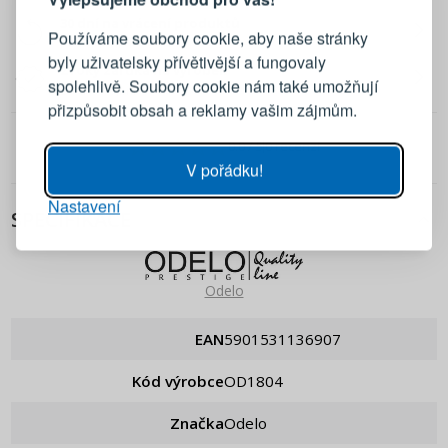
Přihlaste se ke svému účtu
30 dní na vrácení produktů
Používáme soubory cookie, aby naše stránky
Bez udání důvodu!
byly uživatelsky přívětivější a fungovaly
2 roky záruka na výrobek
Emailová adresa
spolehlivě. Soubory cookie nám také umožňují
Žádné vyjímky!
přizpůsobit obsah a reklamy vašim zájmům.
Heslo
UKÁZAT
0.0
/ 5
0 recenzí
V pořádku!
Nastavení
PŘIHLÁSIT SE
SPECIFIKACE
Připomenutí hesla
Odelo
EAN
5901531136907
Kód výrobce
OD1804
Značka
Odelo