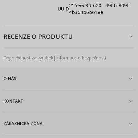
215eed3d-620c-490b-809f-
UUID
4b364b6b618e
RECENZE O PRODUKTU
|
Odpovědnost za výrobek
Informace o bezpečnosti
O NÁS
KONTAKT
ZÁKAZNICKÁ ZÓNA