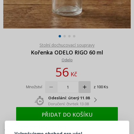
Stolní dochucovací soupravy
Kořenka ODELO RIGO 60 ml
Odelo
56
Kč
Množství
z 100 Ks
Odeslání: úterý 11.08
Doručení: čtvrtek 13.08
PŘIDAT DO KOŠÍKU
PŘIHLÁŠENÍ
REGISTRACE
Cena doručení: od 109 Kč
Mnoho možností výběru!
Vylepšujeme obchod pro vás!