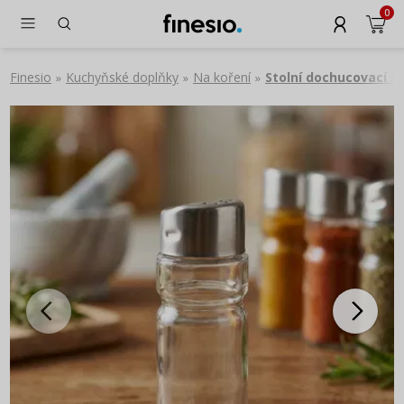
0
Finesio
Kuchyňské doplňky
Na koření
Stolní dochucovací s
»
»
»