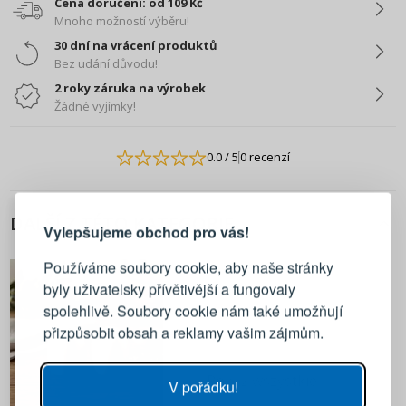
Cena doručení: od 109 Kč
Mnoho možností výběru!
30 dní na vrácení produktů
Bez udání důvodu!
2 roky záruka na výrobek
Žádné vyjímky!
0.0
/ 5
0 recenzí
PŘIHLÁŠENÍ
REGISTRACE
DALŠÍ Z TÉTO KATEGORIE
Vylepšujeme obchod pro vás!
Přihlaste se ke svému účtu
Používáme soubory cookie, aby naše stránky
byly uživatelsky přívětivější a fungovaly
Emailová adresa
spolehlivě. Soubory cookie nám také umožňují
přizpůsobit obsah a reklamy vašim zájmům.
Heslo
UKÁZAT
Pokaż wszystkie
V pořádku!