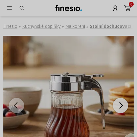
0
Finesio
Kuchyňské doplňky
Na koření
Stolní dochucovací s
»
»
»