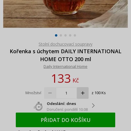
Stolní dochucovací soupravy
Kořenka s úchytem DAILY INTERNATIONAL
HOME OTTO 200 ml
Daily International Home
133
Kč
Množství
z 100 Ks
Odeslání: dnes
Doručení: pondělí 10.08
PŘIDAT DO KOŠÍKU