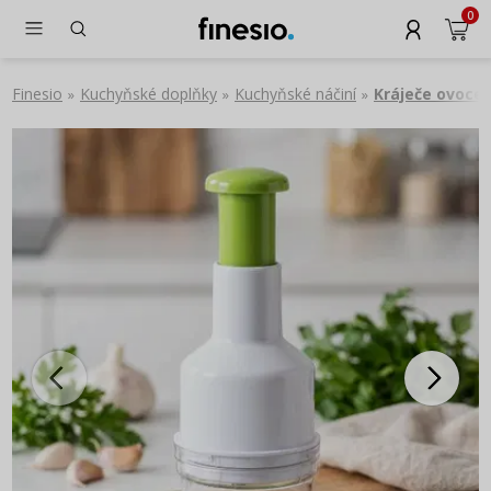
0
Finesio
Kuchyňské doplňky
Kuchyňské náčiní
Kráječe ovoce 
»
»
»