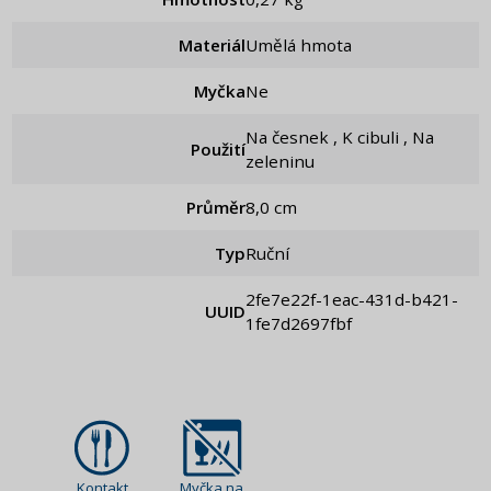
Materiál
Umělá hmota
Myčka
Ne
Na česnek , K cibuli , Na
Použití
zeleninu
Průměr
8,0 cm
Typ
Ruční
2fe7e22f-1eac-431d-b421-
UUID
1fe7d2697fbf
Kontakt
Myčka na