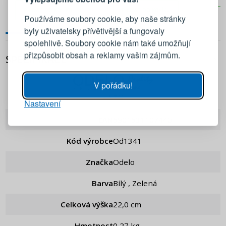
Přihlaste se ke svému účtu
PŘIDAT DO KOŠÍKU
PŘIDAT DO KOŠÍKU
Používáme soubory cookie, aby naše stránky
byly uživatelsky přívětivější a fungovaly
Emailová adresa
spolehlivě. Soubory cookie nám také umožňují
přizpůsobit obsah a reklamy vašim zájmům.
SPECIFIKACE
Heslo
UKÁZAT
V pořádku!
Odelo
Nastavení
PŘIHLÁSIT SE
EAN
5901531107440
Připomenutí hesla
Kód výrobce
od1341
Značka
Odelo
Barva
Bílý , Zelená
Celková výška
22,0 cm
Hmotnost
0,27 kg