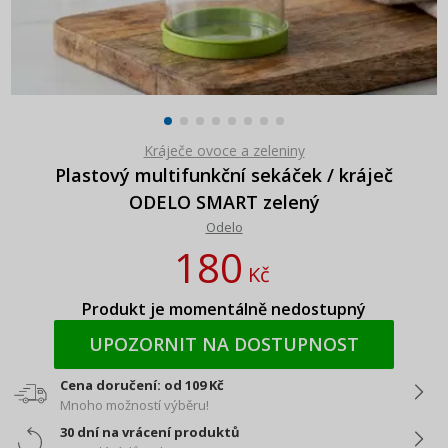
Kráječe ovoce a zeleniny
Plastový multifunkční sekáček / kráječ
ODELO SMART zelený
Odelo
180
Kč
Produkt je momentálně nedostupný
UPOZORNIT NA DOSTUPNOST
Cena doručení: od 109 Kč
Mnoho možností výběru!
30 dní na vrácení produktů