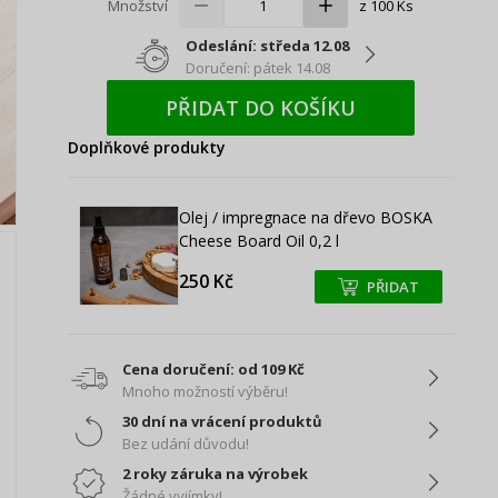
Množství
z 100 Ks
Odeslání: středa 12.08
Doručení: pátek 14.08
PŘIDAT DO KOŠÍKU
Doplňkové produkty
Olej / impregnace na dřevo BOSKA
Cheese Board Oil 0,2 l
250 Kč
PŘIDAT
+
+
Cena doručení: od 109 Kč
Mnoho možností výběru!
30 dní na vrácení produktů
Bez udání důvodu!
2 roky záruka na výrobek
Žádné vyjímky!