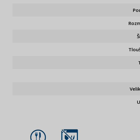
Pou
Rozm
Š
Tlou
Veli
U