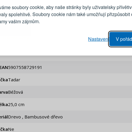
áme soubory cookie, aby naše stránky byly uživatelsky přívětiv
Emailová adresa
valy spolehlivě. Soubory cookie nám také umožňují přizpůsobit
lamy vašim zájmům.
Heslo
vý proces objednávky
Nastavení
V pořád
ání realizace objednávek
Tadar
PŘIHLÁSIT 
 editace údajů
áhled na změny v objednávce
Připomenutí he
EAN
5907558729191
ačka
Tadar
arva
Béžová
élka
25,0 cm
riál
Drevo , Bambusové dřevo
čka
Ne