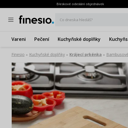
Bleskové odeslání objednávek
Co dneska hledáš?
Vareni
Pečení
Kuchyňské doplňky
Kuchyňs
Finesio
Kuchyňské doplňky
Krájecí prkénka
Bambusové 
»
»
»