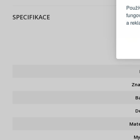
Použív
fungo
SPECIFIKACE
a rek
Blesko
Sledov
Rychlá
Živý n
Zn
B
D
Mate
My