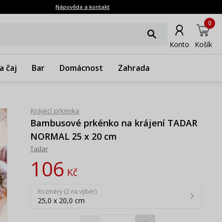
Nápověda a kontakt
0
Konto
Košík
a čaj
Bar
Domácnost
Zahrada
Krájecí prkénka
Bambusové prkénko na krájení TADAR
NORMAL 25 x 20 cm
Tadar
106
Kč
Rozměry (2 na výběr)
25,0 x 20,0 cm