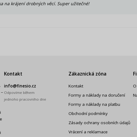
a na krájení drobných věcí. Super užitečné!
Kontakt
Zákaznická zóna
F
.
info@finesio.cz
Kontakt
O
 –
Odpovíme během
Formy a náklady na doručení
N
jednoho pracovního dne
Formy a náklady na platbu
i
Obchodní podmínky
še
Zásady ochrany osobních údajů
Vrácení a reklamace
i