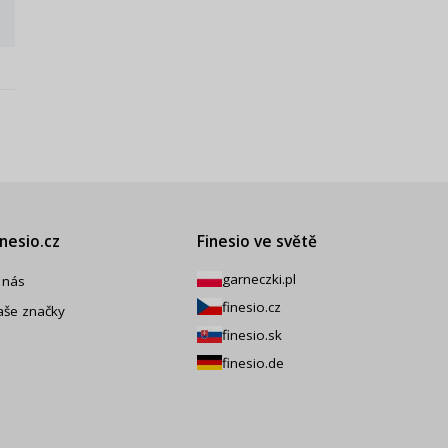
inesio.cz
Finesio ve světě
garneczki.pl
 nás
finesio.cz
aše značky
finesio.sk
finesio.de