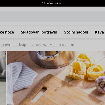
30 dní na vrácení
ké nože
Skladování potravin
Stolní nádobí
Káva 
prkénko na krájení TADAR NORMAL 25 x 20 cm