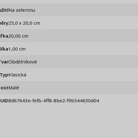
žití
Na zeleninu
ěry
25,0 x 20,0 cm
ířka
20,00 cm
šťka
1,00 cm
Tvar
Obdélníkové
Typ
Klasická
kost
Malé
UID
8d67643e-fefb-4ff8-8be2-f9b544630d04