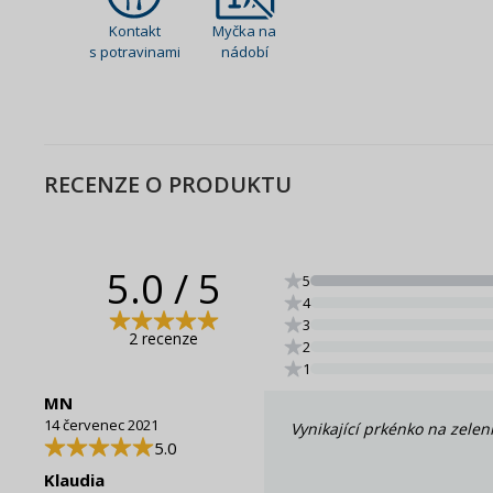
Kontakt
Myčka na
s potravinami
nádobí
RECENZE O PRODUKTU
5.0
/ 5
5
4
3
2 recenze
2
1
MN
14 červenec 2021
Vynikající prkénko na zelen
5.0
Klaudia