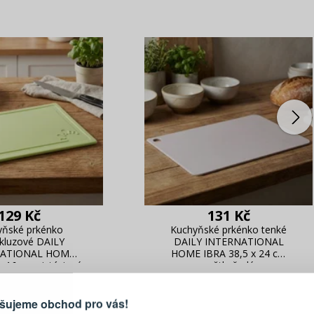
129 Kč
131 Kč
yňské prkénko
Kuchyňské prkénko tenké
skluzové DAILY
DAILY INTERNATIONAL
PŘIHLÁŠENÍ
R
NATIONAL HOME
HOME IBRA 38,5 x 24 cm
je důvod, proč se vyplatí
x 16 cm pistáciové
světle šedé
vytvořit účet
Přihlaste se ke s
šujeme obchod pro vás!