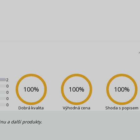
2
0
100
%
100
%
100
%
0
0
0
Dobrá kvalita
Výhodná cena
Shoda s popisem
inu a další produkty.