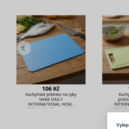
106 Kč
Kuchyňské prkénko na ryby
Kuch
tenké DAILY
proti
INTERNATIONAL HOME
INTER
Zde 
IBRA 31,5 x 20 cm modré
IVO 24,5 
Vylep