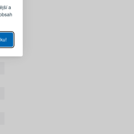
ější a
 obsah
UKÁZAT
ku!
SE
sla