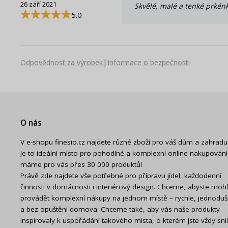
26 září 2021
Skvělé, malé a tenké prkénk
5.0
|
Odpovědnost za výrobek
Informace o bezpečnosti
O nás
V e-shopu finesio.cz najdete různé zboží pro váš dům a zahradu
Je to ideální místo pro pohodlné a komplexní online nakupování
máme pro vás přes 30 000 produktů!
Právě zde najdete vše potřebné pro přípravu jídel, každodenní
činnosti v domácnosti i interiérový design. Chceme, abyste mohl
provádět komplexní nákupy na jednom místě – rychle, jednodu
a bez opuštění domova. Chceme také, aby vás naše produkty
inspirovaly k uspořádání takového místa, o kterém jste vždy snil