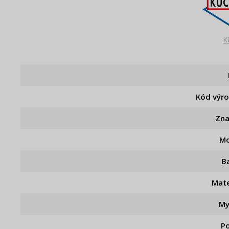
K
Kód výr
Zn
Mo
B
Mate
My
P