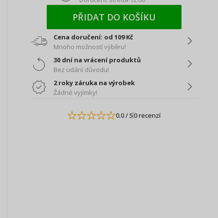
PŘIDAT DO KOŠÍKU
Cena doručení: od 109 Kč
Mnoho možností výběru!
30 dní na vrácení produktů
Bez udání důvodu!
2 roky záruka na výrobek
Žádné vyjímky!
0.0
/ 5
0 recenzí