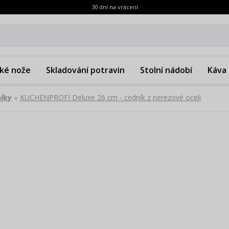
30 dní na vrácení
ké nože
Skladování potravin
Stolní nádobí
Káva 
níky
KUCHENPROFI Deluxe 26 cm - cedník z nerezové oceli
»