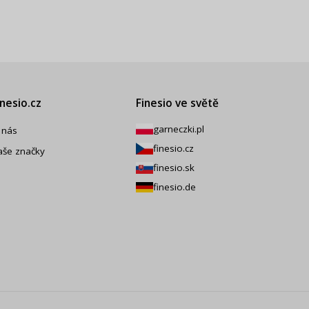
inesio.cz
Finesio ve světě
garneczki.pl
 nás
finesio.cz
aše značky
finesio.sk
finesio.de