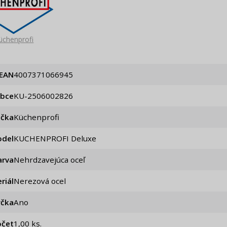
üchenprofi
EAN
4007371066945
obce
KU-2506002826
ačka
Küchenprofi
del
KUCHENPROFI Deluxe
arva
Nehrdzavejúca oceľ
riál
Nerezová ocel
čka
Ano
očet
1,00 ks.