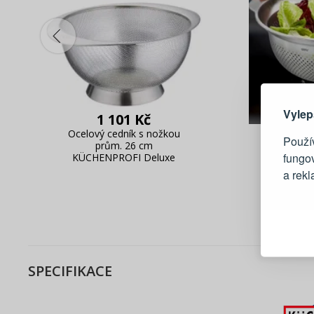
Zde 
Vylep
1 101 Kč
1
Ocelový cedník s nožkou
Použív
prům. 26 cm
Cedník 
fungo
KÜCHENPROFI Deluxe
GEFU
a rek
Blesko
Sledov
Rychlá
Živý n
SPECIFIKACE