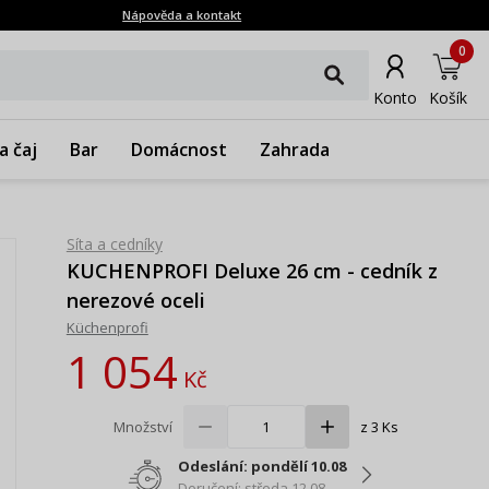
Nápověda a kontakt
0
Konto
Košík
a čaj
Bar
Domácnost
Zahrada
Síta a cedníky
KUCHENPROFI Deluxe 26 cm - cedník z
nerezové oceli
Küchenprofi
1 054
Kč
Množství
z 3 Ks
Odeslání: pondělí 10.08
Doručení: středa 12.08