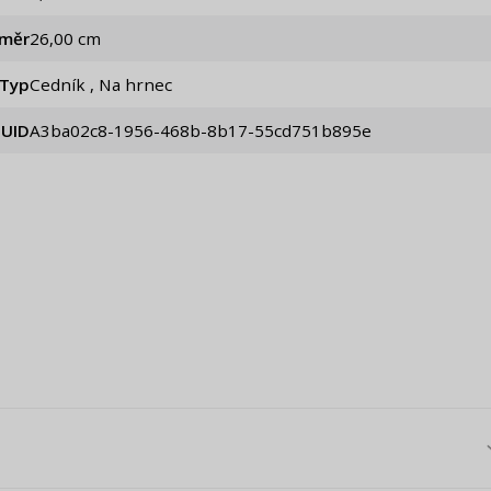
ůměr
26,00 cm
Typ
Cedník , Na hrnec
UID
a3ba02c8-1956-468b-8b17-55cd751b895e