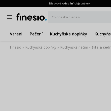
Bleskové odeslání objednávek
Co dneska hledáš?
Vareni
Pečení
Kuchyňské doplňky
Kuchyňs
Finesio
Kuchyňské doplňky
Kuchyňské náčiní
Síta a ced
»
»
»