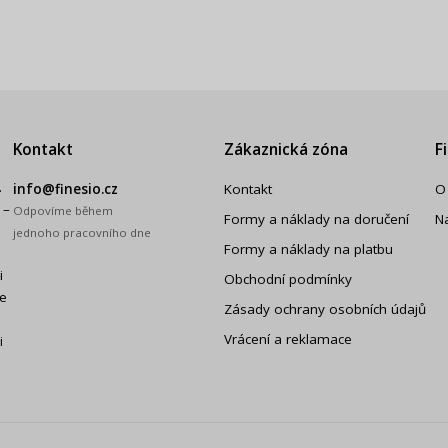
Kontakt
Zákaznická zóna
F
.
info@finesio.cz
Kontakt
O
 –
Odpovíme během
Formy a náklady na doručení
N
jednoho pracovního dne
Formy a náklady na platbu
i
Obchodní podmínky
še
Zásady ochrany osobních údajů
Vrácení a reklamace
i