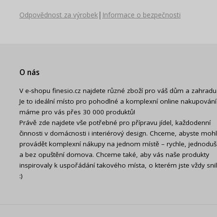
|
Odpovědnost za výrobek
Informace o bezpečnosti
O nás
V e-shopu finesio.cz najdete různé zboží pro váš dům a zahradu
Je to ideální místo pro pohodlné a komplexní online nakupování
máme pro vás přes 30 000 produktů!
Právě zde najdete vše potřebné pro přípravu jídel, každodenní
činnosti v domácnosti i interiérový design. Chceme, abyste mohl
provádět komplexní nákupy na jednom místě – rychle, jednodu
a bez opuštění domova. Chceme také, aby vás naše produkty
inspirovaly k uspořádání takového místa, o kterém jste vždy snil
:)