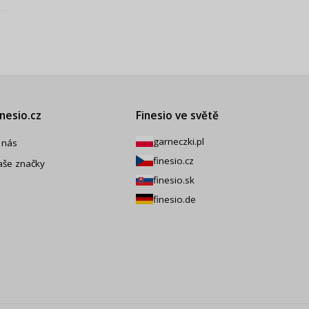
inesio.cz
Finesio ve světě
garneczki.pl
 nás
finesio.cz
aše značky
finesio.sk
finesio.de