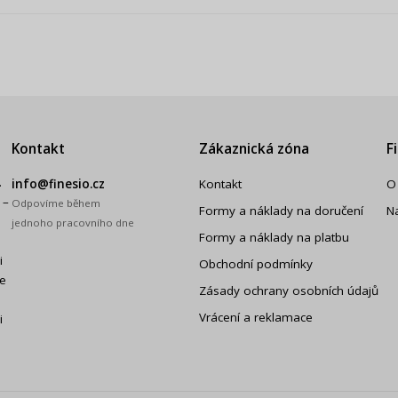
Kontakt
Zákaznická zóna
F
.
info@finesio.cz
Kontakt
O
 –
Odpovíme během
Formy a náklady na doručení
N
jednoho pracovního dne
Formy a náklady na platbu
i
Obchodní podmínky
še
Zásady ochrany osobních údajů
Vrácení a reklamace
i