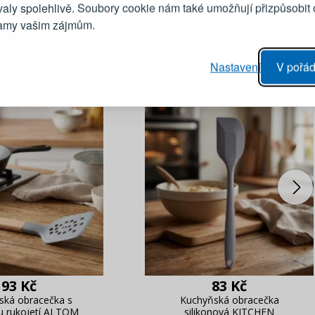
Emailová adresa
valy spolehlivě. Soubory cookie nám také umožňují přizpůsobit
lamy vašim zájmům.
Heslo
vý proces objednávky
Nastavení
V pořád
ání realizace objednávek
PŘIHLÁSIT 
 editace údajů
áhled na změny v objednávce
Připomenutí he
93 Kč
83 Kč
ská obracečka s
Kuchyňská obracečka
u rukojetí ALTOM
silikonová KITCHEN