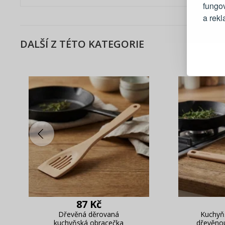
fungo
a rek
DALŠÍ Z TÉTO KATEGORIE
Blesko
Sledov
Rychlá
Živý n
87 Kč
Dřevěná děrovaná
Kuchyň
kuchyňská obracečka
dřevěno