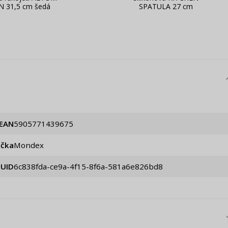
N 31,5 cm šedá
SPATULA 27 cm
EAN
5905771439675
ačka
Mondex
UID
6c838fda-ce9a-4f15-8f6a-581a6e826bd8