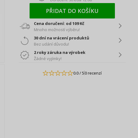
PŘIDAT DO KOŠÍKU
Cena doručení: od 109 Kč
Mnoho možností výběru!
30 dní na vrácení produktů
Bez udání důvodu!
2 roky záruka na výrobek
Žádné vyjímky!
0.0
/ 5
0 recenzí