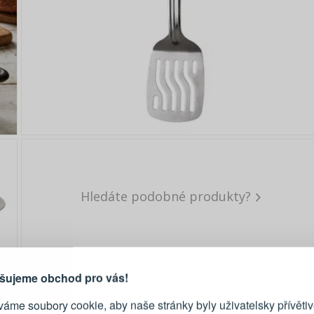
Hledáte podobné produkty?
PŘIHLÁŠENÍ
R
je důvod, proč se vyplatí
vytvořit účet
Přihlaste se ke s
šujeme obchod pro vás!
áme soubory cookie, aby naše stránky byly uživatelsky přívětiv