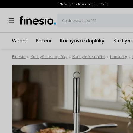
Bleskové odeslání objednávek
Co dneska hledáš?
Vareni
Pečení
Kuchyňské doplňky
Kuchyňs
Finesio
Kuchyňské doplňky
Kuchyňské náčiní
Lopatky
»
»
»
»