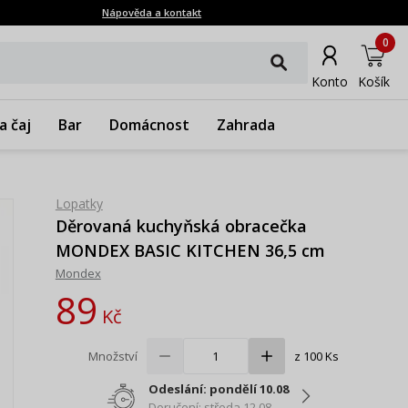
Nápověda a kontakt
0
Konto
Košík
a čaj
Bar
Domácnost
Zahrada
Lopatky
Děrovaná kuchyňská obracečka
MONDEX BASIC KITCHEN 36,5 cm
Mondex
89
Kč
Množství
z 100 Ks
Odeslání: pondělí 10.08
Doručení: středa 12.08