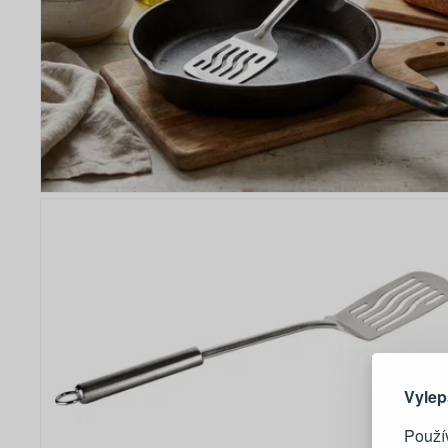
Zde 
Vylep
Použív