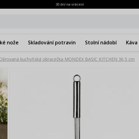
30 dní na vrácení
ké nože
Skladování potravin
Stolní nádobí
Káva 
Děrovaná kuchyňská obracečka MONDEX BASIC KITCHEN 36,5 cm