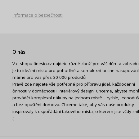
Informace o bezpečnosti
O nás
V e-shopu finesio.cz najdete různé zboží pro váš dům a zahradu
Je to ideální místo pro pohodlné a komplexní online nakupování
máme pro vás přes 30 000 produktů!
Právě zde najdete vše potřebné pro přípravu jídel, každodenní
činnosti v domácnosti i interiérový design. Chceme, abyste mohl
provádět komplexní nákupy na jednom místě – rychle, jednodu
a bez opuštění domova. Chceme také, aby vás naše produkty
inspirovaly k uspořádání takového místa, o kterém jste vždy snil
:)