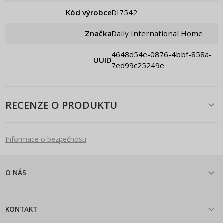
Kód výrobce
DI7542
Značka
Daily International Home
4648d54e-0876-4bbf-858a-
UUID
7ed99c25249e
RECENZE O PRODUKTU
Informace o bezpečnosti
O NÁS
KONTAKT