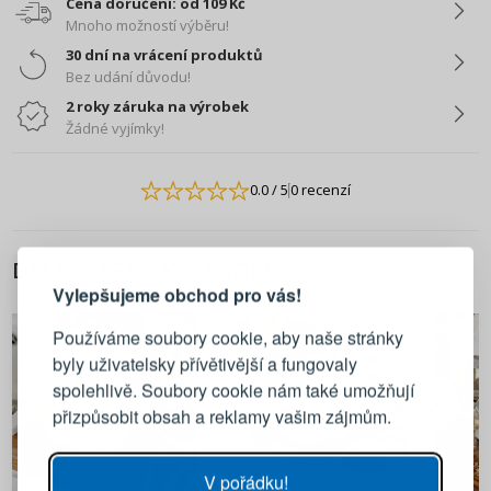
Cena doručení: od 109 Kč
Mnoho možností výběru!
30 dní na vrácení produktů
Bez udání důvodu!
2 roky záruka na výrobek
Žádné vyjímky!
0.0
/ 5
0 recenzí
PŘIHLÁŠENÍ
REGISTRACE
DALŠÍ Z TÉTO KATEGORIE
Vylepšujeme obchod pro vás!
Přihlaste se ke svému účtu
Používáme soubory cookie, aby naše stránky
byly uživatelsky přívětivější a fungovaly
Emailová adresa
spolehlivě. Soubory cookie nám také umožňují
přizpůsobit obsah a reklamy vašim zájmům.
Heslo
UKÁZAT
V pořádku!