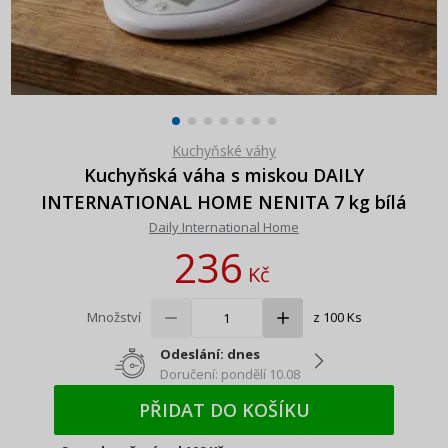
Kuchyňské váhy
Kuchyňská váha s miskou DAILY
INTERNATIONAL HOME NENITA 7 kg bílá
Daily International Home
236
Kč
Množství
z 100 Ks
Odeslání: dnes
Doručení: pondělí 10.08
PŘIDAT DO KOŠÍKU