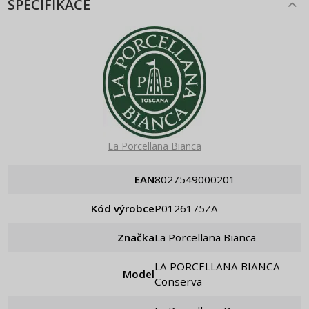
SPECIFIKACE
La Porcellana Bianca
EAN
8027549000201
Kód výrobce
P0126175ZA
Značka
La Porcellana Bianca
LA PORCELLANA BIANCA
Model
Conserva