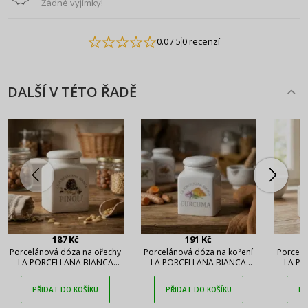
Žádné vyjímky!
0.0
/ 5
0 recenzí
DALŠÍ V TÉTO ŘADĚ
187 Kč
191 Kč
Porcelánová dóza na ořechy
Porcelánová dóza na koření
Porcelá
LA PORCELLANA BIANCA
LA PORCELLANA BIANCA
LA PO
Conserva 0,17 l
Conserva 175 ml
Co
PŘIDAT DO KOŠÍKU
PŘIDAT DO KOŠÍKU
PŘ