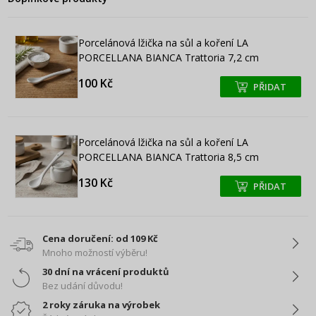
Porcelánová lžička na sůl a koření LA
PORCELLANA BIANCA Trattoria 7,2 cm
100 Kč
PŘIDAT
+
+
Porcelánová lžička na sůl a koření LA
PORCELLANA BIANCA Trattoria 8,5 cm
130 Kč
PŘIDAT
+
+
Cena doručení: od 109 Kč
Mnoho možností výběru!
30 dní na vrácení produktů
Bez udání důvodu!
2 roky záruka na výrobek