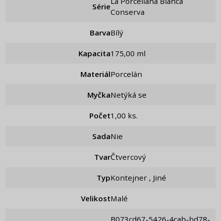
La Porcellana Bianca
Série
Conserva
Barva
Bílý
Kapacita
175,00 ml
Materiál
Porcelán
Myčka
Netýká se
Počet
1,00 ks.
Sada
nie
Tvar
Čtvercový
Typ
Kontejner , Jiné
Velikost
Malé
b073cd67-5426-4cab-bd78-