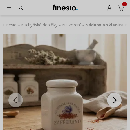
0
Finesio
Kuchyňské doplňky
Na koření
Nádoby a sklenice na
»
»
»