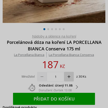
Nádoby a sklenice na koření
Porcelánová dóza na koření LA PORCELLANA
BIANCA Conserva 175 ml
La Porcellana Bianca
La Porcellana Bianca Conserva
187
Kč
Množství
z 30 Ks
Odeslání: úterý 11.08
Doručení: čtvrtek 13.08
PŘIDAT DO KOŠÍKU
Doplňkové produkty