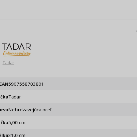
Tadar
EAN
5907558703801
ačka
Tadar
arva
Nehrdzavejúca oceľ
ířka
5,00 cm
élka
31,0 cm