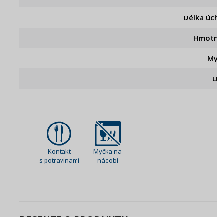
Délka úc
Hmotn
My
U
Kontakt
Myčka na
s potravinami
nádobí