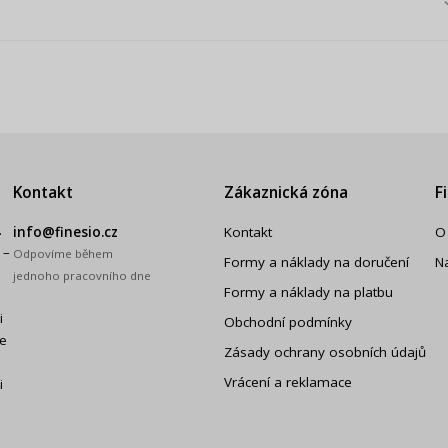
Kontakt
Zákaznická zóna
F
.
info@finesio.cz
Kontakt
O
 –
Odpovíme během
Formy a náklady na doručení
N
jednoho pracovního dne
Formy a náklady na platbu
i
Obchodní podmínky
še
Zásady ochrany osobních údajů
Vrácení a reklamace
i