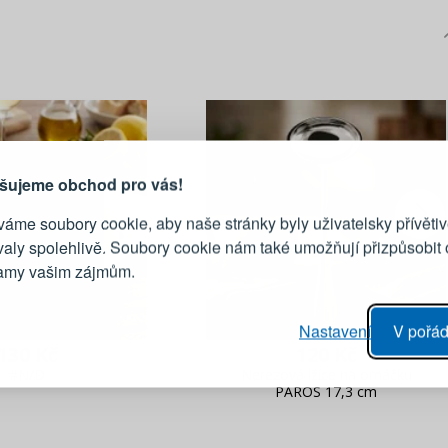
PŘIHLÁŠENÍ
R
je důvod, proč se vyplatí
vytvořit účet
Přihlaste se ke s
šujeme obchod pro vás!
áme soubory cookie, aby naše stránky byly uživatelsky přívětiv
Emailová adresa
valy spolehlivě. Soubory cookie nám také umožňují přizpůsobit
lamy vašim zájmům.
Heslo
vý proces objednávky
Nastavení
V pořád
ání realizace objednávek
130 Kč
120 Kč
PŘIHLÁSIT 
 editace údajů
#N/D
Nerezová lžíce na omáčku
PAROS 17,3 cm
áhled na změny v objednávce
Připomenutí he