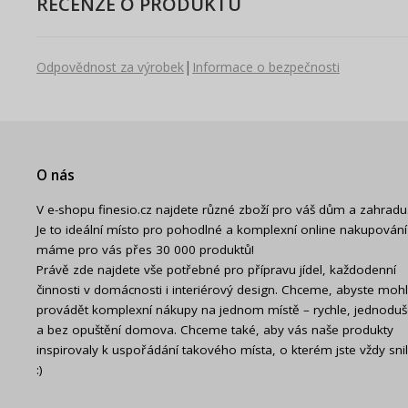
RECENZE O PRODUKTU
|
Odpovědnost za výrobek
Informace o bezpečnosti
O nás
V e-shopu finesio.cz najdete různé zboží pro váš dům a zahradu
Je to ideální místo pro pohodlné a komplexní online nakupování
máme pro vás přes 30 000 produktů!
Právě zde najdete vše potřebné pro přípravu jídel, každodenní
činnosti v domácnosti i interiérový design. Chceme, abyste mohl
provádět komplexní nákupy na jednom místě – rychle, jednodu
a bez opuštění domova. Chceme také, aby vás naše produkty
inspirovaly k uspořádání takového místa, o kterém jste vždy snil
:)