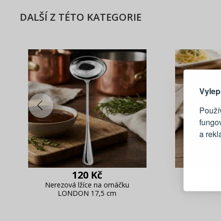
DALŠÍ Z TÉTO KATEGORIE
Zde 
Vylep
Použív
fungo
a rek
Blesko
Sledov
120 Kč
Rychlá
Nerezová lžíce na omáčku
LONDON 17,5 cm
Živý n