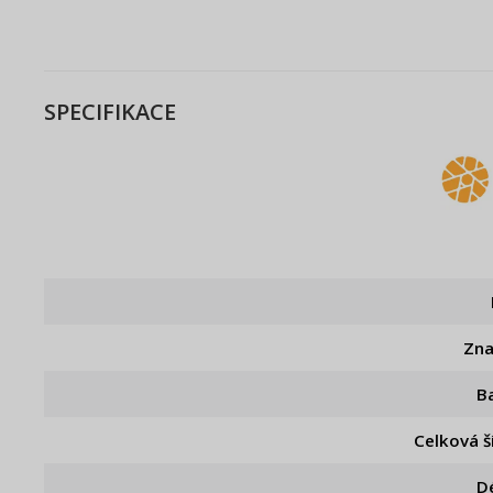
SPECIFIKACE
Zn
B
Celková š
D