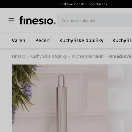
Bleskové odeslání objednávek
Co dneska hledáš?
Vareni
Pečení
Kuchyňské doplňky
Kuchyňs
Finesio
Kuchyňské doplňky
Kuchyňské náčiní
Omáčkové 
»
»
»