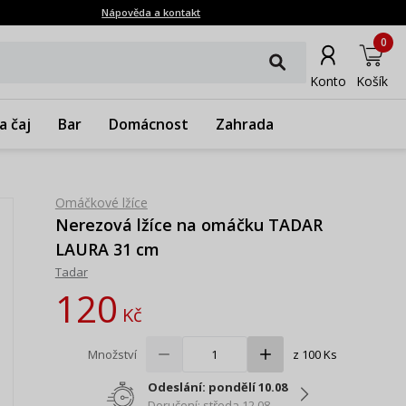
Nápověda a kontakt
0
Konto
Košík
a čaj
Bar
Domácnost
Zahrada
Omáčkové lžíce
Nerezová lžíce na omáčku TADAR
LAURA 31 cm
Tadar
120
Kč
Množství
z 100 Ks
Odeslání: pondělí 10.08
Doručení: středa 12.08