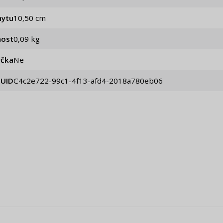
hytu
10,50 cm
ost
0,09 kg
čka
Ne
UID
c4c2e722-99c1-4f13-afd4-2018a780eb06