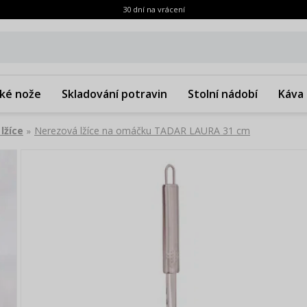
30 dní na vrácení
ké nože
Skladování potravin
Stolní nádobí
Káva 
lžíce
Nerezová lžíce na omáčku TADAR LAURA 31 cm
»