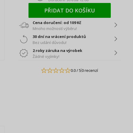
PŘIDAT DO KOŠÍKU
Cena doručení: od 109 Kč
Mnoho možností výběru!
30 dní na vrácení produktů
Bez udání důvodu!
2 roky záruka na výrobek
Žádné vyjímky!
0.0
/ 5
0 recenzí