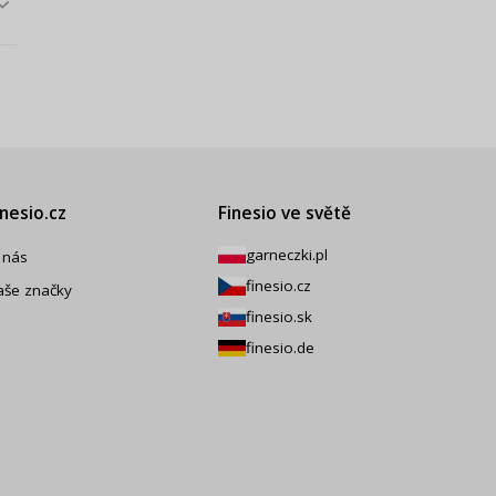
inesio.cz
Finesio ve světě
garneczki.pl
 nás
finesio.cz
aše značky
finesio.sk
finesio.de