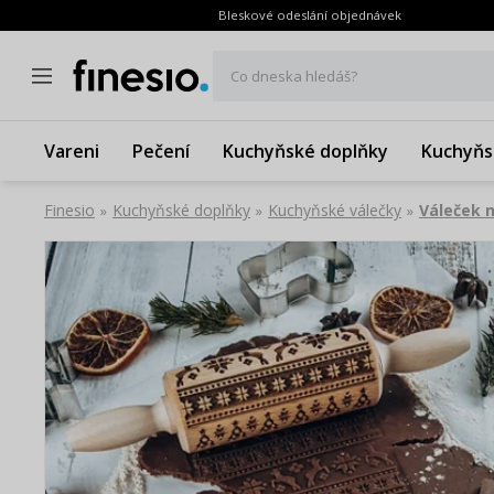
Bleskové odeslání objednávek
Co dneska hledáš?
Vareni
Pečení
Kuchyňské doplňky
Kuchyňs
Finesio
Kuchyňské doplňky
Kuchyňské válečky
Váleček 
»
»
»