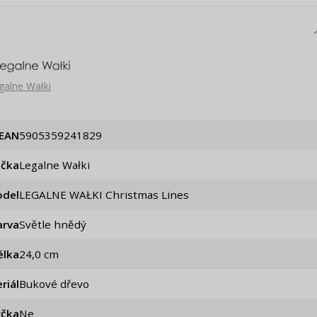
galne Wałki
EAN
5905359241829
ačka
Legalne Wałki
del
LEGALNE WAŁKI Christmas Lines
arva
Světle hnědý
élka
24,0 cm
riál
Bukové dřevo
čka
Ne