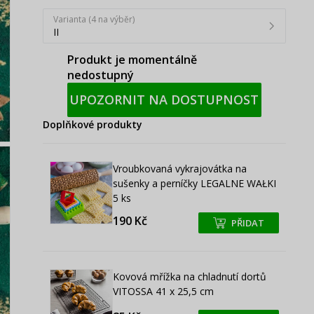
Varianta (4 na výběr)
II
Produkt je momentálně
nedostupný
UPOZORNIT NA DOSTUPNOST
Doplňkové produkty
Vroubkovaná vykrajovátka na
sušenky a perníčky LEGALNE WAŁKI
5 ks
190 Kč
PŘIDAT
+
+
Kovová mřížka na chladnutí dortů
VITOSSA 41 x 25,5 cm