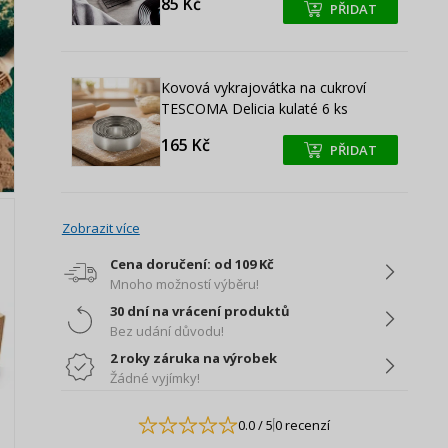
85 Kč
PŘIDAT
+
+
Kovová vykrajovátka na cukroví
TESCOMA Delicia kulaté 6 ks
165 Kč
PŘIDAT
+
+
Zobrazit více
Cena doručení: od 109 Kč
Mnoho možností výběru!
30 dní na vrácení produktů
Bez udání důvodu!
2 roky záruka na výrobek
Žádné vyjímky!
0.0
/ 5
0 recenzí