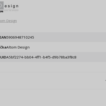
tom Design
EAN
5906948710245
ačka
Altom Design
UID
a5bf2274-bb04-4ff1-b4f5-d9b78ba3f8c8