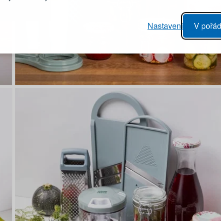
Heslo
vý proces objednávky
Nastavení
V pořád
ání realizace objednávek
PŘIHLÁSIT 
 editace údajů
áhled na změny v objednávce
Připomenutí he