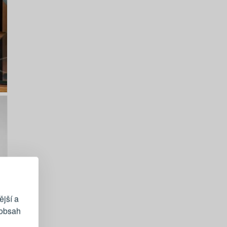
EGISTRACE
vému účtu
ější a
 obsah