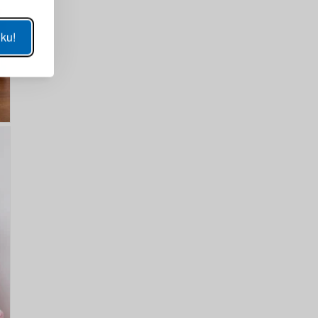
UKÁZAT
ku!
SE
sla