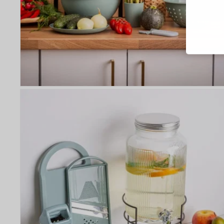
Blesko
Sledov
Rychlá
Živý n