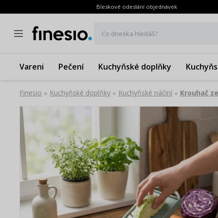
Bleskové odeslání objednávek
Co dneska hledáš?
Vareni
Pečení
Kuchyňské doplňky
Kuchyňs
Finesio
Kuchyňské doplňky
Kuchyňské náčiní
Krouhač ze
»
»
»