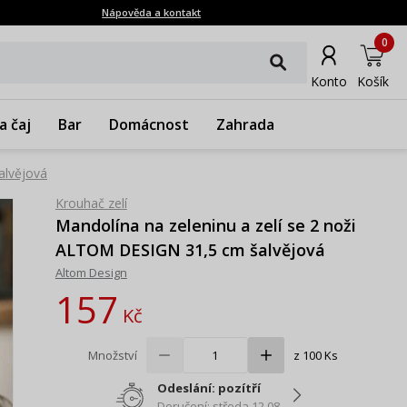
Nápověda a kontakt
0
Konto
Košík
a čaj
Bar
Domácnost
Zahrada
alvějová
Krouhač zelí
Mandolína na zeleninu a zelí se 2 noži
ALTOM DESIGN 31,5 cm šalvějová
Altom Design
157
Kč
Množství
z 100 Ks
Odeslání: pozítří
Doručení: středa 12.08