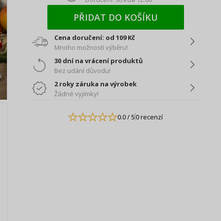
PŘIDAT DO KOŠÍKU
Cena doručení: od 109 Kč
Mnoho možností výběru!
30 dní na vrácení produktů
Bez udání důvodu!
2 roky záruka na výrobek
Žádné vyjímky!
0.0
/ 5
0 recenzí