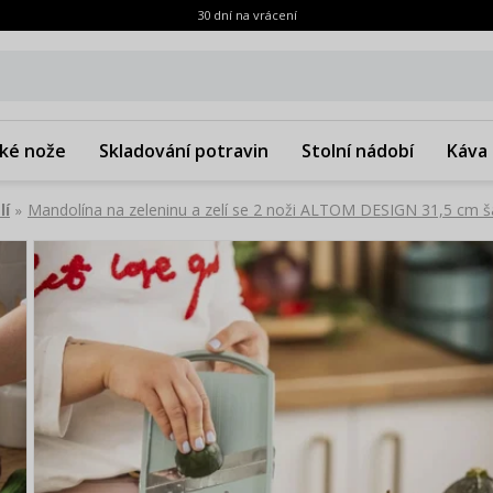
30 dní na vrácení
ké nože
Skladování potravin
Stolní nádobí
Káva 
lí
Mandolína na zeleninu a zelí se 2 noži ALTOM DESIGN 31,5 cm š
»