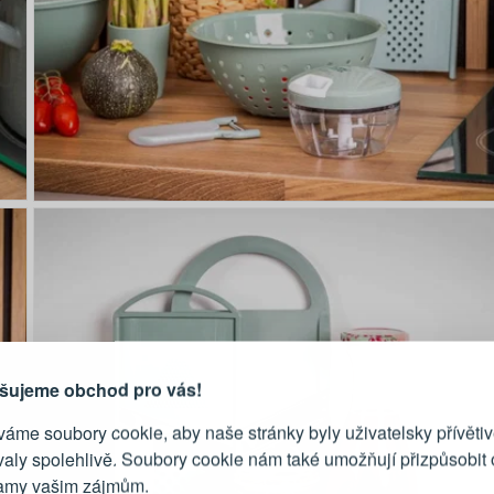
PŘIHLÁŠENÍ
R
je důvod, proč se vyplatí
vytvořit účet
Přihlaste se ke s
šujeme obchod pro vás!
áme soubory cookie, aby naše stránky byly uživatelsky přívětiv
Emailová adresa
valy spolehlivě. Soubory cookie nám také umožňují přizpůsobit
lamy vašim zájmům.