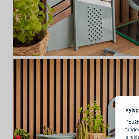
Zde 
Vylep
Použív
fungo
a rek