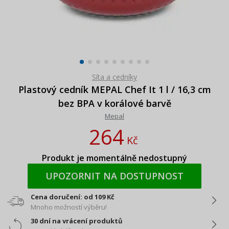
Síta a cedníky
Plastový cedník MEPAL Chef It 1 l / 16,3 cm
bez BPA v korálové barvě
Mepal
264
Kč
Produkt je momentálně nedostupný
UPOZORNIT NA DOSTUPNOST
Cena doručení: od 109 Kč
Mnoho možností výběru!
30 dní na vrácení produktů