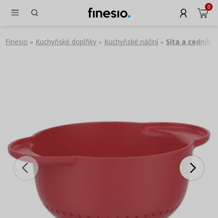
0
Finesio
Kuchyňské doplňky
Kuchyňské náčiní
Síta a cedníky
»
»
»