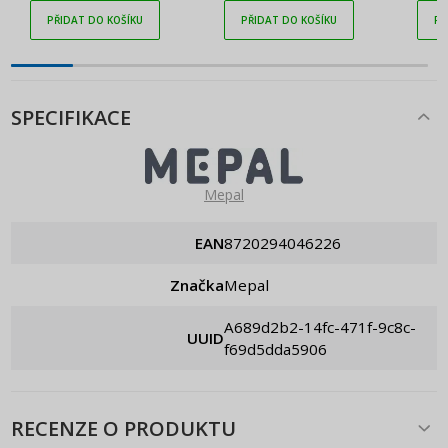
PŘIDAT DO KOŠÍKU
PŘIDAT DO KOŠÍKU
PŘ
SPECIFIKACE
Mepal
EAN
8720294046226
Značka
Mepal
a689d2b2-14fc-471f-9c8c-
UUID
f69d5dda5906
RECENZE O PRODUKTU