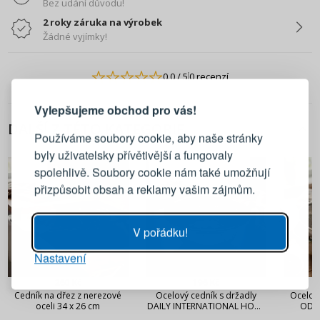
Bez udání důvodu!
2 roky záruka na výrobek
Žádné vyjímky!
PŘIHLÁŠENÍ
REGISTRACE
0.0
/ 5
0 recenzí
Vylepšujeme obchod pro vás!
Přihlaste se ke svému účtu
DALŠÍ Z TÉTO KATEGORIE
Používáme soubory cookie, aby naše stránky
byly uživatelsky přívětivější a fungovaly
Emailová adresa
spolehlivě. Soubory cookie nám také umožňují
přizpůsobit obsah a reklamy vašim zájmům.
Heslo
UKÁZAT
V pořádku!
Nastavení
PŘIHLÁSIT SE
260 Kč
196 Kč
Cedník na dřez z nerezové
Ocelový cedník s držadly
Ocelov
Připomenutí hesla
oceli 34 x 26 cm
DAILY INTERNATIONAL HOME
ODEL
STRONG 22 cm